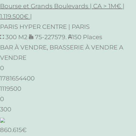
Bourse et Grands Boulevards | CA > 1M€ |
1.119.500€ |
PARIS HYPER CENTRE | PARIS
300 M2
75-227579.
150 Places
BAR À VENDRE, BRASSERIE À VENDRE A
VENDRE
0
1781654400
1119500
0
300
860.615€