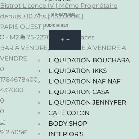
Bistrot Licence IV | Même Propriétaire
depuis +10 Ans | 437.000€ |
LIQUIDATIONS
PARIS OUEST |
JUDICIAIRES
- M2
75-227649.
80 Places
BAR À VENDRE, BRASSERIE À VENDRE A
VENDRE
LIQUIDATION BOUCHARA
0
LIQUIDATION IKKS
1784678400
LIQUIDATION NAF NAF
437000
LIQUIDATION CASA
0
LIQUIDATION JENNYFER
0
CAFÉ COTON
BODY SHOP
912.405€
INTERIOR’S