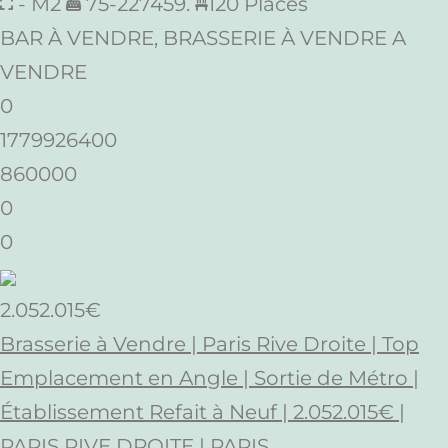
- M2
75-227459.
120 Places
BAR À VENDRE, BRASSERIE À VENDRE A
VENDRE
0
1779926400
860000
0
0
2.052.015€
Brasserie à Vendre | Paris Rive Droite | Top
Emplacement en Angle | Sortie de Métro |
Établissement Refait à Neuf | 2.052.015€ |
PARIS RIVE DROITE | PARIS