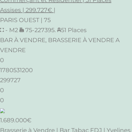
Commerçant et Résidentiel | 51 Places
Assises | 299.727€ |
PARIS OUEST | 75
- M2
75-227395.
51 Places
BAR À VENDRE, BRASSERIE À VENDRE A
VENDRE
0
1780531200
299727
0
0
1.689.000€
Brasserie à Vendre | Bar Tabac FDJ | Yvelines