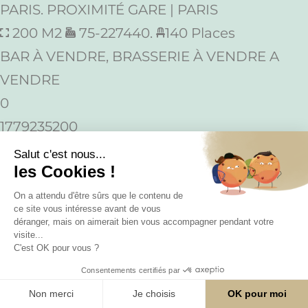
PARIS. PROXIMITÉ GARE | PARIS
200 M2
75-227440.
140 Places
BAR À VENDRE, BRASSERIE À VENDRE A
VENDRE
0
1779235200
755000
0
200
384.527€
Bar Brasserie Licence IV à Vendre | Hauts-
de-Seine | Top Emplacement | Double