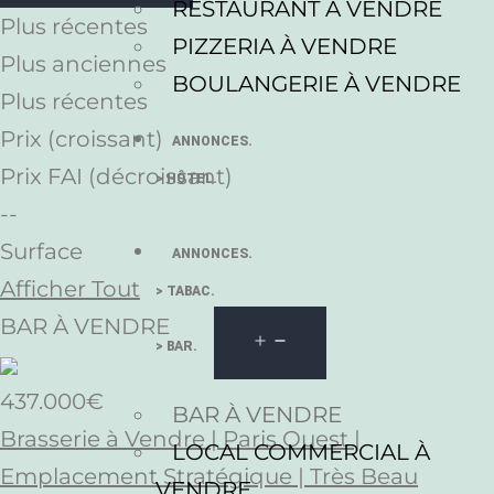
RESTAURANT À VENDRE
Plus récentes
PIZZERIA À VENDRE
Plus anciennes
BOULANGERIE À VENDRE
Plus récentes
Prix (croissant)
ANNONCES.
Prix FAI (décroissant)
> HÔTEL.
--
Surface
ANNONCES.
Afficher Tout
> TABAC.
BAR À VENDRE
> BAR.
437.000€
BAR À VENDRE
Brasserie à Vendre | Paris Ouest |
LOCAL COMMERCIAL À
Emplacement Stratégique | Très Beau
VENDRE