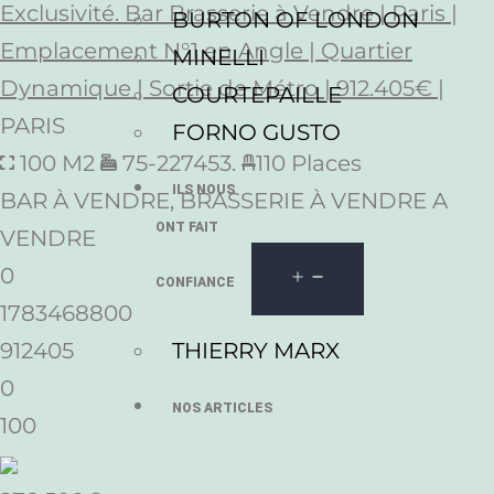
Exclusivité. Bar Brasserie à Vendre | Paris |
BURTON OF LONDON
Emplacement N°1 en Angle | Quartier
MINELLI
Dynamique | Sortie de Métro | 912.405€ |
COURTEPAILLE
PARIS
FORNO GUSTO
100 M2
75-227453.
110 Places
ILS NOUS
BAR À VENDRE, BRASSERIE À VENDRE A
ONT FAIT
VENDRE
0
CONFIANCE
1783468800
THIERRY MARX
912405
0
NOS ARTICLES
100