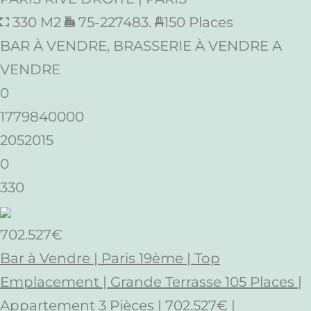
330 M2
75-227483.
150 Places
BAR À VENDRE, BRASSERIE À VENDRE A
VENDRE
0
1779840000
2052015
0
330
702.527€
Bar à Vendre | Paris 19ème | Top
Emplacement | Grande Terrasse 105 Places |
Appartement 3 Pièces | 702.527€ |