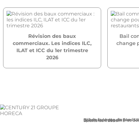
Révision des baux
Bail co
commerciaux. Les indices ILC,
change po
ILAT et ICC du 1er trimestre
2026
N°1 de la Vente de Fonds de Commerce depuis plus
Spécialiste des CHR et des Débits de Tabac