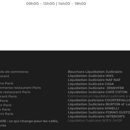
09h00 – 13h00 | 14h00 – 19h00
onds de commerce
Bouchara Liquidation Judiciaire
Liquidation Judiciaire IKKS
aurant
Liquidation Judiciaire NAF NAF
re Paris
Liquidation Judicaire CASA
mmerce restaurant Paris
Liquidation Judiciaire JENNYFER
 restaurant Paris
Liquidation Judiciaire CAFÉ COTON
Commerces en liquidation judiciaire à 
rant Paris
Liquidation judiciaire COURTEPAILL
Paris
Liquidation Judiciaire BURTON of L
t Paris
Liquidation judiciaire MINELLI
 Paris
Liquidation Judiciaire FORNO GUST
nt Paris
Liquidation Judiciaire INTERIOR’S
Liquidation Judiciaire BODY SHOP
026 : ce qui change pour les cafés,
ants