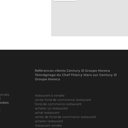
Références clients Century 21 Groupe Horeca
Témoignage du Chef Thierry Marx sur Century 21
Groupe Horeca
vendre
restaurant à vendre
E
vente fond de commerce restaurant
ondon
fond de commerce restaurant
acheter un restaurant
O
achat restaurant
vente de fond de commerce restaurant
acheter restaurant
restaurant vendre