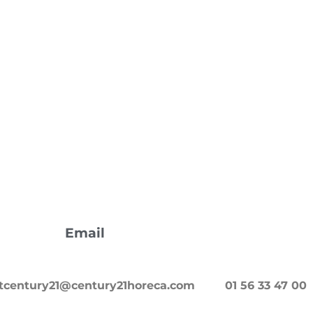
E
Email
tcentury21@century21horeca.com
01 56 33 47 00