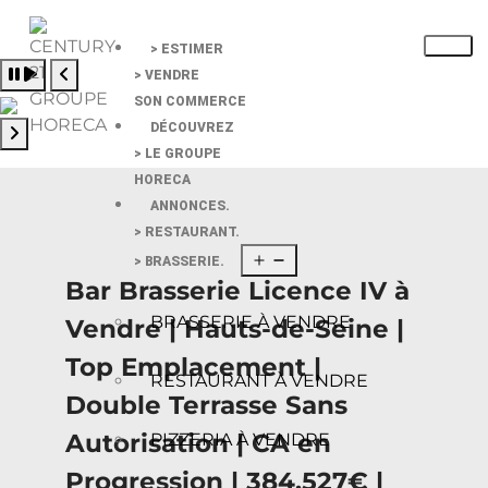
> ESTIMER
Pause slide rotation
> VENDRE
Resume slide rotation
Previous slide
SON COMMERCE
DÉCOUVREZ
> LE GROUPE
Next slide
HORECA
ANNONCES.
> RESTAURANT.
> BRASSERIE.
Bar Brasserie Licence IV à
BRASSERIE À VENDRE
Vendre | Hauts-de-Seine |
Top Emplacement |
RESTAURANT À VENDRE
Double Terrasse Sans
Autorisation | CA en
PIZZERIA À VENDRE
Progression | 384.527€ |