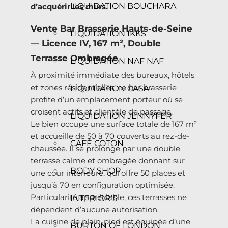
LIQUIDATION BOUCHARA
d’acquérir les murs.
Vente Bar Brasserie Hauts-de-Seine
LIQUIDATION IKKS
— Licence IV, 167 m², Double
Terrasse Ombragée
LIQUIDATION NAF NAF
À proximité immédiate des bureaux, hôtels
et zones résidentielles, ce bar brasserie
LIQUIDATION CASA
profite d’un emplacement porteur où se
croisent actifs et clientèle de passage.
LIQUIDATION JENNYFER
Le bien occupe une surface totale de 167 m²
et accueille de 50 à 70 couverts au rez-de-
CAFÉ COTON
chaussée. Il se prolonge par une double
terrasse calme et ombragée donnant sur
BODY SHOP
une cour intérieure, qui offre 50 places et
jusqu’à 70 en configuration optimisée.
Particularité appréciable, ces terrasses ne
INTERIOR’S
dépendent d’aucune autorisation.
La cuisine de plain-pied est équipée d’une
BURTON OF LONDON