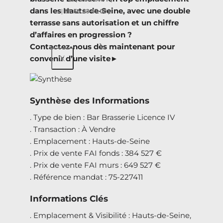
dans les Hauts-de-Seine, avec une double
| 01.56.33 47.00 |
terrasse sans autorisation et un chiffre
d’affaires en progression ?
Contactez-nous dès maintenant pour
X
convenir d’une visite►
Synthèse des Informations
. Type de bien : Bar Brasserie Licence IV
. Transaction : À Vendre
. Emplacement : Hauts-de-Seine
. Prix de vente FAI fonds : 384 527 €
. Prix de vente FAI murs : 649 527 €
. Référence mandat : 75-227411
Informations Clés
. Emplacement & Visibilité : Hauts-de-Seine,