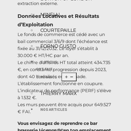
extraction externe.
MINELLI
Données Locatives et Résultats
d’Exploitation
COURTEPAILLE
Le fonds de commerce est cédé avec un
bail commercial 3/6/9 dont l’échéance est
FORNO GUSTO
fixée au 31/12/2032. Le loyer s’établit à
30.000 € HT/HC par an.
Le chiffre d’affaires HT total atteint 434.735
ILS NOUS
€, en constante progression depuis 2023,
ONT FAIT
dont 40 % réalisés en limonade.
CONFIANCE
L’établissement fonctionne en coupure.
L’indicateur de performance (PERF) s’élève
THIERRY MARX
à 1.532 €.
Les murs peuvent être acquis pour 649.527
NOS ARTICLES
€ FAI.
Vous envisagez de reprendre ce bar
brasserie Licence IV en top emplacement
☎️ | CONTACT |