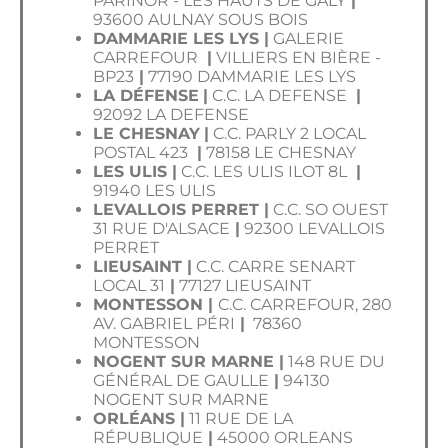
PARINOR - LES HAUTS DE GALY
|
93600 AULNAY SOUS BOIS
DAMMARIE LES LYS |
GALERIE
CARREFOUR
|
VILLIERS EN BIÈRE -
BP23
|
77190 DAMMARIE LES LYS
LA DÉFENSE
|
C.C. LA DEFENSE
|
92092 LA DEFENSE
LE CHESNAY
|
C.C. PARLY 2 LOCAL
POSTAL 423
|
78158 LE CHESNAY
LES ULIS |
C.C. LES ULIS ILOT 8L
|
91940 LES ULIS
LEVALLOIS PERRET |
C.C. SO OUEST
31 RUE D'ALSACE
|
92300 LEVALLOIS
PERRET
LIEUSAINT |
C.C. CARRE SENART
LOCAL 31
|
77127 LIEUSAINT
MONTESSON |
C.C. CARREFOUR, 280
AV. GABRIEL PÉRI
|
78360
MONTESSON
NOGENT SUR MARNE |
148 RUE DU
GÉNÉRAL DE GAULLE
|
94130
NOGENT SUR MARNE
ORLÉANS |
11 RUE DE LA
RÉPUBLIQUE
|
45000 ORLEANS