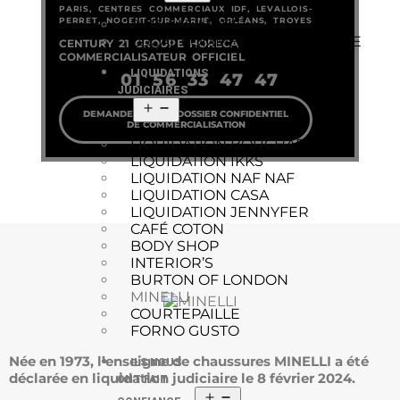
PARIS, CENTRES COMMERCIAUX IDF, LEVALLOIS-
PERRET, NOGENT-SUR-MARNE, ORLÉANS, TROYES
BAR À VENDRE
LOCAL COMMERCIAL À VENDRE
CENTURY 21 GROUPE HORECA
COMMERCIALISATEUR OFFICIEL
LIQUIDATIONS
01 56 33 47 47
JUDICIAIRES
DEMANDEZ NOTRE DOSSIER CONFIDENTIEL
DE COMMERCIALISATION
LIQUIDATION BOUCHARA
LIQUIDATION IKKS
LIQUIDATION NAF NAF
LIQUIDATION CASA
LIQUIDATION JENNYFER
CAFÉ COTON
BODY SHOP
INTERIOR’S
BURTON OF LONDON
MINELLI
COURTEPAILLE
FORNO GUSTO
Née en 1973, l’enseigne de chaussures MINELLI a été
ILS NOUS
déclarée en liquidation judiciaire le 8 février 2024.
ONT FAIT