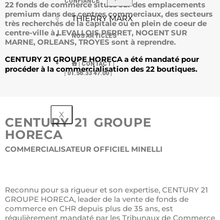
CONFIANCE
22 fonds de commerce situés sur des emplacements
premium dans des centres commerciaux, des secteurs
THIERRY MARX
très recherchés de la capitale ou en plein de coeur de
centre-ville à LEVALLOIS PERRET, NOGENT SUR
NOS ARTICLES
MARNE, ORLEANS, TROYES sont à reprendre.
CENTURY 21 GROUPE HORECA a été mandaté pour 
☎️ | CONTACT |
procéder à la commercialisation des 22 boutiques.
| 01.56.33 47.00 |
X
CENTURY 21 GROUPE
HORECA
COMMERCIALISATEUR OFFICIEL MINELLI
Reconnu pour sa rigueur et son expertise, CENTURY 21
GROUPE HORECA, leader de la vente de fonds de
commerce en CHR depuis plus de 35 ans, est
régulièrement mandaté par les Tribunaux de Commerce