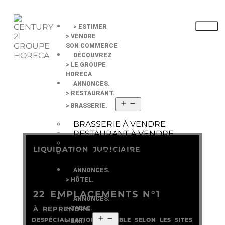
> ESTIMER
> VENDRE
SON COMMERCE
DÉCOUVREZ
> LE GROUPE
HORECA
ANNONCES.
> RESTAURANT.
> BRASSERIE.
BRASSERIE À VENDRE
RESTAURANT À VENDRE
PIZZERIA À VENDRE
LIQUIDATION JUDICIAIRE
BOULANGERIE À VENDRE
ANNONCES.
> HÔTEL.
22 EMPLACEMENTS N°1
ANNONCES.
À REPRENDRE
> TABAC.
DESPÉCIALISATION POSSIBLE SELON LES SITES
> BAR.