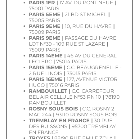
PARIS 1ER |
17 AV. DU PONT NEUF
|
75001 PARIS
PARIS 5EME |
21 BD ST MICHEL
|
75005 PARIS
PARIS 9EME |
10, RUE DU HAVRE
|
75009
PARIS
PARIS 9EME |
PASSAGE DU HAVRE
LOT N°39 - 109 RUE ST LAZARE
|
75009
PARIS
PARIS 14EME |
46 AV DU GENERAL
LECLERC
|
75014 PARIS
PARIS 15EME |
C.C. BEAUGRENELLE -
2 RUE LINOIS
|
75015 PARIS
PARIS 16EME |
127, AVENUE VICTOR
HUGO
|
75016 PARIS
RAMBOUILLET |
C.C. CARREFOUR
BEL AIR CELLULE N°53 RN 10
|
78190
RAMBOUILLET
ROSNY SOUS BOIS |
C.C. ROSNY 2
MAG 244
|
93110 ROSNY SOUS BOIS
TREMBLAY EN FRANCE |
30 RUE
DES BUISSONS
|
95700 TREMBLAY
EN FRANCE
TROYES |
88/90 RUE EMILE ZOLA
|