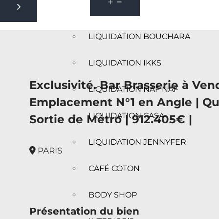
Next slide
LIQUIDATION BOUCHARA
LIQUIDATION IKKS
Exclusivité. Bar Brasserie à Vend
LIQUIDATION NAF NAF
Emplacement N°1 en Angle | Qu
LIQUIDATION CASA
Sortie de Métro | 912.405€ |
LIQUIDATION JENNYFER
PARIS
CAFÉ COTON
BODY SHOP
Présentation du bien