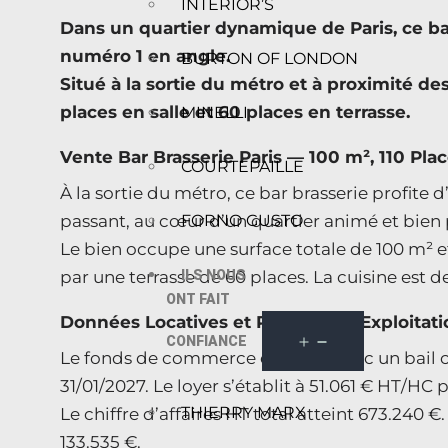
INTERIOR’S
Dans un quartier dynamique de Paris, ce 
numéro 1 en angle.
BURTON OF LONDON
Situé à la sortie du métro et à proximité d
places en salle et 60 places en terrasse.
MINELLI
Vente Bar Brasserie Paris — 100 m², 110 Pl
COURTEPAILLE
À la sortie du métro, ce bar brasserie profit
passant, au cœur d’un quartier animé et bie
FORNO GUSTO
Le bien occupe une surface totale de 100 m² et
par une terrasse de 60 places. La cuisine est d
ILS NOUS
ONT FAIT
Données Locatives et Résultats d’Exploitati
CONFIANCE
Le fonds de commerce est cédé avec un bail c
31/01/2027. Le loyer s’établit à 51.061 € HT/HC p
THIERRY MARX
Le chiffre d’affaires HT total atteint 673.240 
133.535 €.