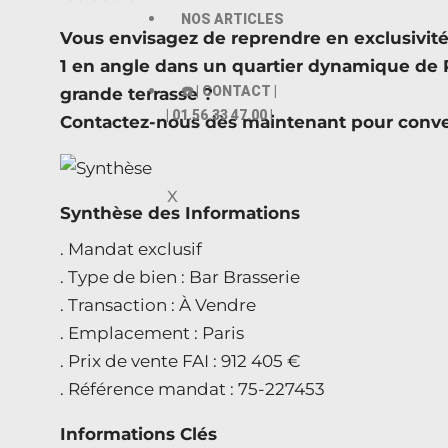
NOS ARTICLES
Vous envisagez de reprendre en exclusivi
1 en angle dans un quartier dynamique de Pa
☎️ | CONTACT |
grande terrasse ?
| 01.56.33 47.00 |
Contactez-nous dès maintenant pour conve
X
Synthèse des Informations
. Mandat exclusif
. Type de bien : Bar Brasserie
. Transaction : À Vendre
. Emplacement : Paris
. Prix de vente FAI : 912 405 €
. Référence mandat : 75-227453
Informations Clés