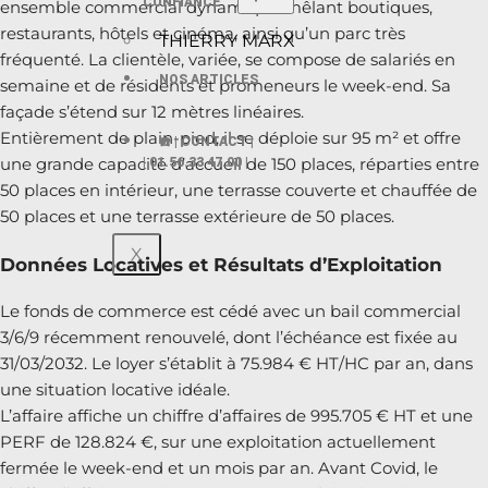
CONFIANCE
ensemble commercial dynamique mêlant boutiques,
restaurants, hôtels et cinéma, ainsi qu’un parc très
THIERRY MARX
fréquenté. La clientèle, variée, se compose de salariés en
NOS ARTICLES
semaine et de résidents et promeneurs le week-end. Sa
façade s’étend sur 12 mètres linéaires.
Entièrement de plain-pied, il se déploie sur 95 m² et offre
☎️ | CONTACT |
une grande capacité d’accueil de 150 places, réparties entre
| 01.56.33 47.00 |
50 places en intérieur, une terrasse couverte et chauffée de
50 places et une terrasse extérieure de 50 places.
X
Données Locatives et Résultats d’Exploitation
Le fonds de commerce est cédé avec un bail commercial
3/6/9 récemment renouvelé, dont l’échéance est fixée au
31/03/2032. Le loyer s’établit à 75.984 € HT/HC par an, dans
une situation locative idéale.
L’affaire affiche un chiffre d’affaires de 995.705 € HT et une
PERF de 128.824 €, sur une exploitation actuellement
fermée le week-end et un mois par an. Avant Covid, le