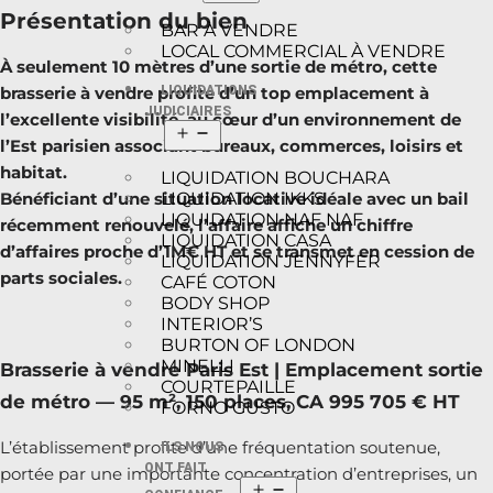
Présentation du bien
BAR À VENDRE
LOCAL COMMERCIAL À VENDRE
À seulement 10 mètres d’une sortie de métro, cette
LIQUIDATIONS
brasserie à vendre profite d’un top emplacement à
JUDICIAIRES
l’excellente visibilité, au cœur d’un environnement de
l’Est parisien associant bureaux, commerces, loisirs et
habitat.
LIQUIDATION BOUCHARA
LIQUIDATION IKKS
Bénéficiant d’une situation locative idéale avec un bail
LIQUIDATION NAF NAF
récemment renouvelé, l’affaire affiche un chiffre
LIQUIDATION CASA
d’affaires proche d’1M€ HT et se transmet en cession de
LIQUIDATION JENNYFER
parts sociales.
CAFÉ COTON
BODY SHOP
INTERIOR’S
BURTON OF LONDON
MINELLI
Brasserie à vendre Paris Est | Emplacement sortie
COURTEPAILLE
de métro — 95 m², 150 places, CA 995 705 € HT
FORNO GUSTO
L’établissement profite d’une fréquentation soutenue,
ILS NOUS
ONT FAIT
portée par une importante concentration d’entreprises, un