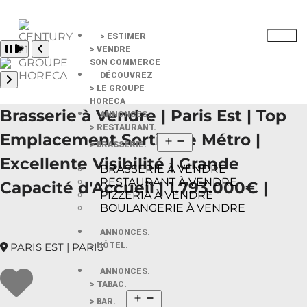
> ESTIMER
Pause slide rotation
> VENDRE
Resume slide rotation
Previous slide
SON COMMERCE
DÉCOUVREZ
> LE GROUPE
Next slide
HORECA
Brasserie à Vendre | Paris Est | Top
ANNONCES.
> RESTAURANT.
Emplacement Sortie de Métro |
> BRASSERIE.
Excellente Visibilité | Grande
BRASSERIE À VENDRE
RESTAURANT À VENDRE
Capacité d'Accueil | 1.793.000€ |
PIZZERIA À VENDRE
BOULANGERIE À VENDRE
ANNONCES.
PARIS EST | PARIS
> HÔTEL.
ANNONCES.
> TABAC.
> BAR.