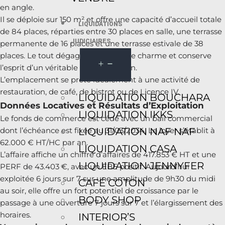
en angle.
Il se déploie sur 150 m² et offre une capacité d’accueil totale
LIQUIDATIONS
de 84 places, réparties entre 30 places en salle, une terrasse
JUDICIAIRES
permanente de 16 places et une terrasse estivale de 38
places. Le tout dégage beaucoup de charme et conserve
l’esprit d’un véritable bistrot parisien.
L’emplacement se prête idéalement à une activité de
restauration, de café, de bistrot ou de Licence IV.
LIQUIDATION BOUCHARA
Données Locatives et Résultats d’Exploitation
LIQUIDATION IKKS
Le fonds de commerce est cédé avec un bail commercial
LIQUIDATION NAF NAF
dont l’échéance est fixée au 31/03/2034. Le loyer s’établit à
62.000 € HT/HC par an.
LIQUIDATION CASA
L’affaire affiche un chiffre d’affaires de 417.853 € HT et une
LIQUIDATION JENNYFER
PERF de 43.403 €, avec un EBE positif. Aujourd’hui
exploitée 6 jours sur 7 sur une amplitude de 9h30 du midi
CAFÉ COTON
au soir, elle offre un fort potentiel de croissance par le
BODY SHOP
passage à une ouverture 7 jours sur 7 et l’élargissement des
horaires.
INTERIOR’S