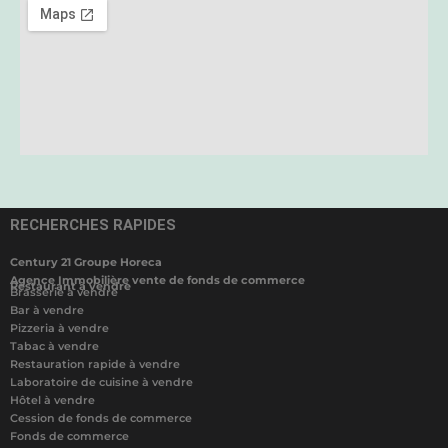
RECHERCHES RAPIDES
Century 21 Groupe Horeca
Agence Immobilière vente de fonds de commerce
Restaurant à vendre
Brasserie à vendre
Bar à vendre
Pizzeria à vendre
Tabac à vendre
Restauration rapide à vendre
Laboratoire de cuisine à vendre
Hôtel à vendre
Cession de fonds de commerce
Fonds de commerce