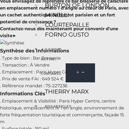
Vous envisagez de reprendre ce bar brasserie de caractère
BURTON OF LONDON
en emplacement numéro 1 d’angle au cœur de Paris, avec
MINELLI
un cachet authentique de bistrot parisien et un fort
potentiel de croissance ?
COURTEPAILLE
Contactez-nous dès maintenant pour convenir d’une
FORNO GUSTO
visite►
ILS NOUS
Synthèse des Informations
. Type de bien : Bar Brasserie
ONT FAIT
. Transaction : À Vendre
. Emplacement : Paris Hyper Centre
CONFIANCE
. Prix de vente FAI : 649 524 €
. Référence mandat : 75-227236
THIERRY MARX
Informations Clés
. Emplacement & Visibilité : Paris Hyper Centre, centre
NOS ARTICLES
historique, emplacement N°1 en angle, environnement de
forte fréquentation touristique et commerçante, façade 15
m
. Surface totale : 150 m²