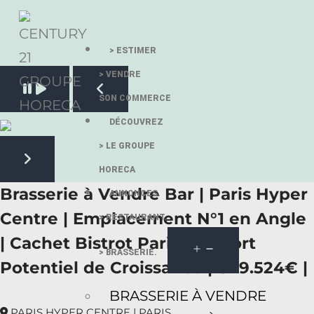
> ESTIMER
> VENDRE
Pause slide rotation
SON COMMERCE
Resume slide rotation
Previous slide
DÉCOUVREZ
> LE GROUPE
HORECA
Next slide
Brasserie à Vendre Bar | Paris Hyper
ANNONCES.
Centre | Emplacement N°1 en Angle
> RESTAURANT.
| Cachet Bistrot Parisien | Fort
> BRASSERIE.
Potentiel de Croissance | 649.524€ |
BRASSERIE À VENDRE
PARIS HYPER CENTRE | PARIS