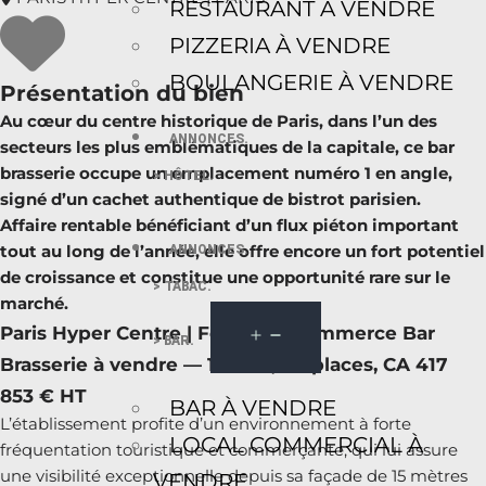
RESTAURANT À VENDRE
PIZZERIA À VENDRE
BOULANGERIE À VENDRE
Présentation du bien
Au cœur du centre historique de Paris, dans l’un des
ANNONCES.
secteurs les plus emblématiques de la capitale, ce bar
brasserie occupe un emplacement numéro 1 en angle,
> HÔTEL.
signé d’un cachet authentique de bistrot parisien.
Affaire rentable bénéficiant d’un flux piéton important
tout au long de l’année, elle offre encore un fort potentiel
ANNONCES.
de croissance et constitue une opportunité rare sur le
> TABAC.
marché.
Paris Hyper Centre | Fonds de commerce Bar
> BAR.
Brasserie à vendre — 150 m², 84 places, CA 417
853 € HT
BAR À VENDRE
L’établissement profite d’un environnement à forte
LOCAL COMMERCIAL À
fréquentation touristique et commerçante, qui lui assure
une visibilité exceptionnelle depuis sa façade de 15 mètres
VENDRE