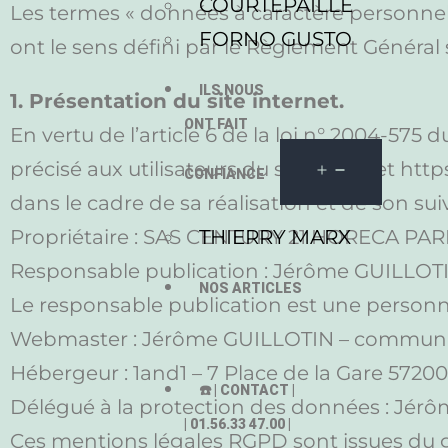
COURTEPAILLE
Les termes « données à caractère personnel »
FORNO GUSTO
ont le sens défini par le Règlement Général
ILS NOUS
1. Présentation du site internet.
ONT FAIT
En vertu de l’article 6 de la loi n° 2004-575
précisé aux utilisateurs du site internet ht
CONFIANCE
dans le cadre de sa réalisation et de son suiv
Propriétaire : SAS CENTURY 21 HORECA PARIS 
THIERRY MARX
Responsable publication : Jérôme GUILLO
NOS ARTICLES
Le responsable publication est une person
Webmaster : Jérôme GUILLOTIN – commun
Hébergeur : 1and1 – 7 Place de la Gare 572
☎️ | CONTACT |
Délégué à la protection des données : J
| 01.56.33 47.00 |
Ces mentions légales RGPD sont issues du g