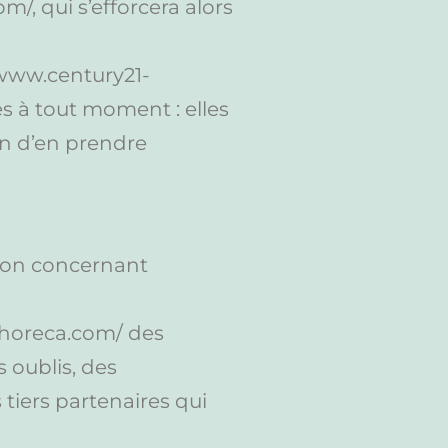
, qui s’efforcera alors
/www.century21-
s à tout moment : elles
fin d’en prendre
tion concernant
1-horeca.com/ des
s oublis, des
 tiers partenaires qui