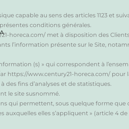
ique capable au sens des articles 1123 et suiv
s présentes conditions générales.
RA
y21-horeca.com/ met à disposition des Clients
ts l’information présente sur le Site, notam
Information (s) » qui correspondent à l’ense
R
par https://www.century21-horeca.com/ pour l
 à des fins d’analyses et de statistiques.
sant le site susnommé.
ons qui permettent, sous quelque forme que c
auxquelles elles s’appliquent » (article 4 de l