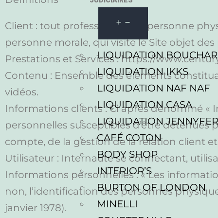
JUDICIAIRES
Client : tout professionnel ou personne phys
personne morale, qui visite le Site objet de
LIQUIDATION BOUCHA
Prestations et Services : https://www.centur
LIQUIDATION IKKS
Contenu : Ensemble des éléments constituan
LIQUIDATION NAF NAF
vidéos.
LIQUIDATION CASA
Informations clients : Ci après dénommé « 
LIQUIDATION JENNYFE
personnelles susceptibles d’être détenues 
CAFÉ COTON
compte, de la gestion de la relation client et
BODY SHOP
Utilisateur : Internaute se connectant, utili
INTERIOR’S
Informations personnelles : « Les informati
BURTON OF LONDON
non, l’identification des personnes physiques 
MINELLI
janvier 1978).