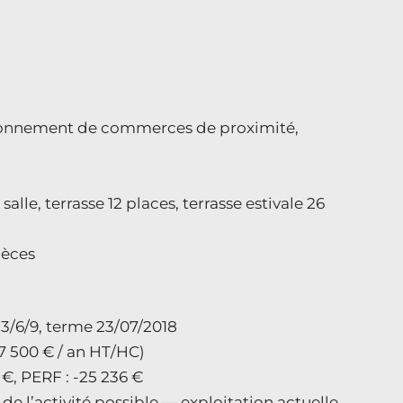
vironnement de commerces de proximité,
alle, terrasse 12 places, terrasse estivale 26
ièces
 3/6/9, terme 23/07/2018
37 500 € / an HT/HC)
 €, PERF : -25 236 €
e l’activité possible — exploitation actuelle