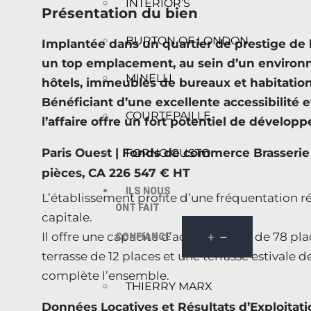
INTERIOR’S
Présentation du bien
BURTON OF LONDON
Implantée dans un quartier de prestige de l
un top emplacement, au sein d’un enviro
MINELLI
hôtels, immeubles de bureaux et habitation
Bénéficiant d’une excellente accessibilité
COURTEPAILLE
l’affaire offre un fort potentiel de dévelop
Paris Ouest | Fonds de commerce Brasserie
FORNO GUSTO
pièces, CA 226 547 € HT
ILS NOUS
L’établissement profite d’une fréquentation r
ONT FAIT
capitale.
Il offre une capacité d’accueil totale de 78 pla
CONFIANCE
terrasse de 12 places et une terrasse estivale
complète l’ensemble.
THIERRY MARX
Données Locatives et Résultats d’Exploitati