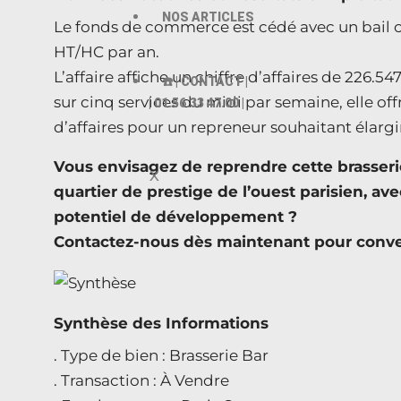
NOS ARTICLES
Le fonds de commerce est cédé avec un bail co
HT/HC par an.
L’affaire affiche un chiffre d’affaires de 226
☎️ | CONTACT |
sur cinq services du midi par semaine, elle of
| 01.56.33 47.00 |
d’affaires pour un repreneur souhaitant élargir 
Vous envisagez de reprendre cette brasse
X
quartier de prestige de l’ouest parisien, av
potentiel de développement ?
Contactez-nous dès maintenant pour conven
Synthèse des Informations
. Type de bien : Brasserie Bar
. Transaction : À Vendre