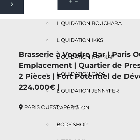
Next slide
LIQUIDATION BOUCHARA
LIQUIDATION IKKS
Brasserie à Vendre Bar | Paris O
LIQUIDATION NAF NAF
Emplacement | Quartier de Pre
LIQUIDATION CASA
2 Pièces | Fort Potentiel de Dé
224.000€ |
LIQUIDATION JENNYFER
PARIS OUEST | PARIS
CAFÉ COTON
BODY SHOP