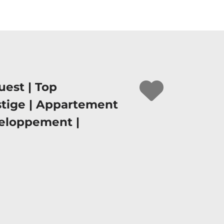
uest | Top
stige | Appartement
veloppement |