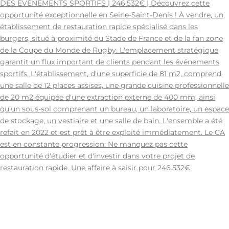
DES ÉVÉNEMENTS SPORTIFS | 246.532€ | Découvrez cette
opportunité exceptionnelle en Seine-Saint-Denis ! À vendre, un
établissement de restauration rapide spécialisé dans les
burgers, situé à proximité du Stade de France et de la fan zone
de la Coupe du Monde de Rugby. L'emplacement stratégique
garantit un flux important de clients pendant les événements
sportifs. L'établissement, d'une superficie de 81 m2, comprend
une salle de 12 places assises, une grande cuisine professionnelle
de 20 m2 équipée d'une extraction externe de 400 mm, ainsi
qu'un sous-sol comprenant un bureau, un laboratoire, un espace
de stockage, un vestiaire et une salle de bain. L'ensemble a été
refait en 2022 et est prêt à être exploité immédiatement. Le CA
est en constante progression. Ne manquez pas cette
opportunité d'étudier et d'investir dans votre projet de
restauration rapide. Une affaire à saisir pour 246.532€.
93 - SEINE-SAINT-DENIS 93 - SEINE-SAINT-DENIS
81 m2
75-219886.
12 Places
RESTAURATION RAPIDE A VENDRE
0
1698105600