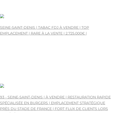
0
0
2.725.000€
SEINE-SAINT-DENIS | TABAC FDJ À VENDRE | TOP
EMPLACEMENT | RARE À LA VENTE | 2.725.000€ |
SEINE-SAINT-DENIS | 93 - SEINE-SAINT-DENIS
35
75-221600.
TABAC A VENDRE
0
1710720000
2725000
0
35
246.532€
93 - SEINE-SAINT-DENIS | À VENDRE | RESTAURATION RAPIDE
SPÉCIALISÉE EN BURGERS | EMPLACEMENT STRATÉGIQUE
PRÈS DU STADE DE FRANCE | FORT FLUX DE CLIENTS LORS