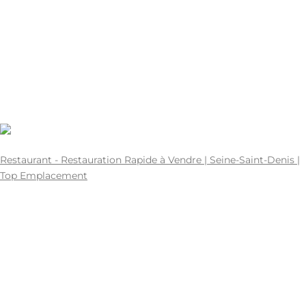
SAINT-DENIS
60 M2
75-223325.
TABAC A VENDRE
0
1728950400
702520
0
60
257.300€
Restaurant - Restauration Rapide à Vendre | Seine-Saint-Denis |
Top Emplacement
SEINE-SAINT-DENIS | 93 - SEINE-SAINT-DENIS
147 M2
75-222551.
50 Places
PIZZERIA À VENDRE, RESTAURATION RAPIDE A VENDRE
0
1720396800
257300
0
147