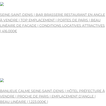
416.000€
SEINE-SAINT-DENIS | BAR BRASSERIE RESTAURANT EN ANGLE
À VENDRE | TOP EMPLACEMENT | PORTES DE PARIS | BEAU
LINÉAIRE DE FAÇADE | CONDITIONS LOCATIVES ATTRACTIVES
| 416.000€
SEINE-SAINT-DENIS | 93 - SEINE-SAINT-DENIS
75-222007.
BRASSERIE À VENDRE VENDU
0
1717372800
416000
0
0
1.223.000€
BANLIEUE CALME SEINE-SAINT-DENIS | HÔTEL PRÉFECTURE À
VENDRE | PROCHE DE PARIS | EMPLACEMENT D’ANGLE |
BEAU LINÉAIRE | 1.223.000€ |