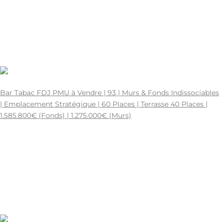
HÔTEL À VENDRE A VENDRE
0
1749600000
1896529
0
369
1.585.800€
Bar Tabac FDJ PMU à Vendre | 93 | Murs & Fonds Indissociables
| Emplacement Stratégique | 60 Places | Terrasse 40 Places |
1.585.800€ (Fonds) | 1.275.000€ (Murs)
SEINE-SAINT-DENIS | 93 - SEINE-SAINT-DENIS
280 m2
75-224606.
100 Places
BAR A VENDRE
0
1742342400
1585800
0
280