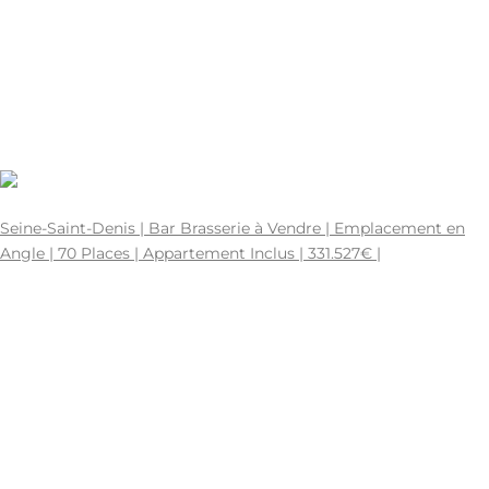
- M2
92-226834.
- Places
HÔTEL À VENDRE A VENDRE
0
1769644800
860609
0
0
331.527€
Seine-Saint-Denis | Bar Brasserie à Vendre | Emplacement en
Angle | 70 Places | Appartement Inclus | 331.527€ |
SEINE-ST-DENIS | 93 - SEINE-SAINT-DENIS
200 M2
75-226612.
50 Places
BAR À VENDRE, BRASSERIE RESTAURANT À VENDRE A
VENDRE
0
1765411200
331527
0
200