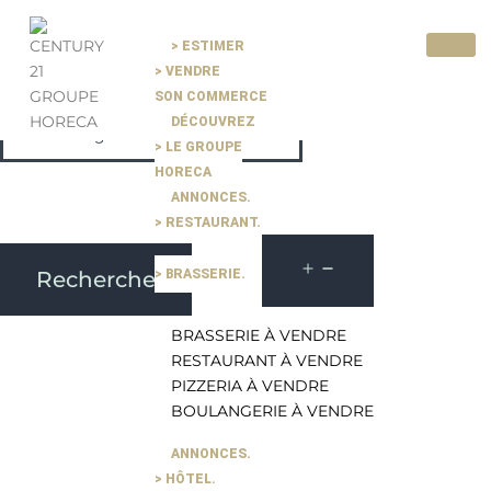
> ESTIMER
> VENDRE
SON COMMERCE
DÉCOUVREZ
> LE GROUPE
HORECA
Filtrer par prix
ANNONCES.
Nouvelle
> RESTAURANT.
recherche >
> BRASSERIE.
Recherche
Plus récentes
BRASSERIE À VENDRE
Plus anciennes
RESTAURANT À VENDRE
Plus récentes
PIZZERIA À VENDRE
Prix (croissant)
BOULANGERIE À VENDRE
Prix FAI (décroissant)
--
ANNONCES.
Surface
> HÔTEL.