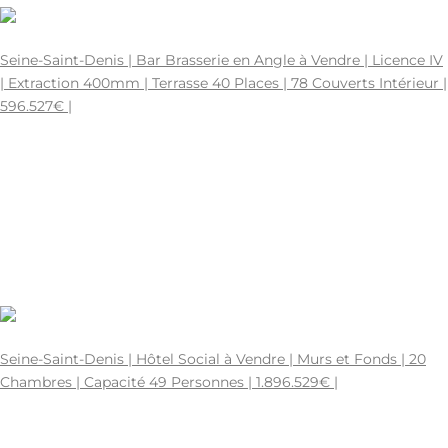
596.527€
Seine-Saint-Denis | Bar Brasserie en Angle à Vendre | Licence IV
| Extraction 400mm | Terrasse 40 Places | 78 Couverts Intérieur |
596.527€ |
Quartier dynamique et vivant 93 - SEINE-SAINT-DENIS
140 m2
75-225102.
118 Places
BAR À VENDRE, BRASSERIE À VENDRE A VENDRE
0
1752019200
596527
0
140
1.896.529€
Seine-Saint-Denis | Hôtel Social à Vendre | Murs et Fonds | 20
Chambres | Capacité 49 Personnes | 1.896.529€ |
QUARTIER CALME | 93 - SEINE-SAINT-DENIS
369 M2
75-225417.
20 CH Places