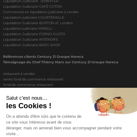
Liquidation Judiciaire JENNYFER
Liquidation Judiciaire CAFÉ COTON
Commerces en liquidation judiciaire à vendre
Liquidation judiciaire COURTEPAILLE
Liquidation Judiciaire BURTON of London
Liquidation judiciaire MINELLI
Liquidation Judiciaire FORNO GUSTO
Liquidation Judiciaire INTERIOR’S
Liquidation Judiciaire BODY SHOP
Références clients Century 21 Groupe Horeca
Témoignage du Chef Thierry Marx sur Century 21 Groupe Horeca
restaurant à vendre
vente fond de commerce restaurant
fond de commerce restaurant
acheter un restaurant
achat restaurant
vente de fond de commerce restaurant
acheter restaurant
restaurant vendre