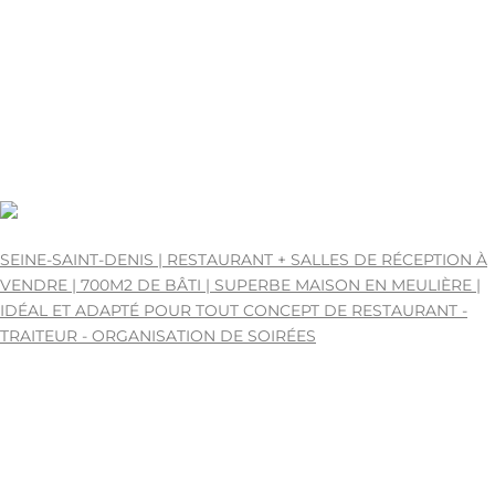
93 | 93 - SEINE-SAINT-DENIS
700
75-221476.
48 Places
HÔTEL À VENDRE A VENDRE
0
1712016000
1223000
0
700
702.520€
SEINE-SAINT-DENIS | RESTAURANT + SALLES DE RÉCEPTION À
VENDRE | 700M2 DE BÂTI | SUPERBE MAISON EN MEULIÈRE |
IDÉAL ET ADAPTÉ POUR TOUT CONCEPT DE RESTAURANT -
TRAITEUR - ORGANISATION DE SOIRÉES
SEINE-SAINT-DENIS | 93 - SEINE-SAINT-DENIS
75-221513.
260 Places
RESTAURANT A VENDRE
0
1711152000
702520