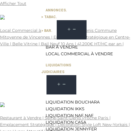
Afficher Tout
93
ANNONCES.
> TABAC.
41.200€ HT/HC par an
Local Commercial à Louer | Seine-Saint-Denis Commune
> BAR.
Mitoyenne de Vincennes | Emplacement Stratégique en Centre-
Ville | Belle Vitrine | Bail Neuf 10 Ans | 41.200€ HT/HC par an |
BAR À VENDRE
93 | PROCHE DE VINCENNES | 93 - SEINE-SAINT-DENIS
LOCAL COMMERCIAL À VENDRE
103 M2
75-227765.
- Places
LOCAL COMMERCIAL À VENDRE A LOUER
LIQUIDATIONS
0
JUDICIAIRES
1784678400
41200
0
103
LIQUIDATION BOUCHARA
LIQUIDATION IKKS
265.800€
LIQUIDATION NAF NAF
Restaurant à Vendre | Seine-Saint-Denis Proche Paris |
LIQUIDATION CASA
Emplacement Stratégique | Décoration Style Loft New-Yorkais |
LIQUIDATION JENNYFER