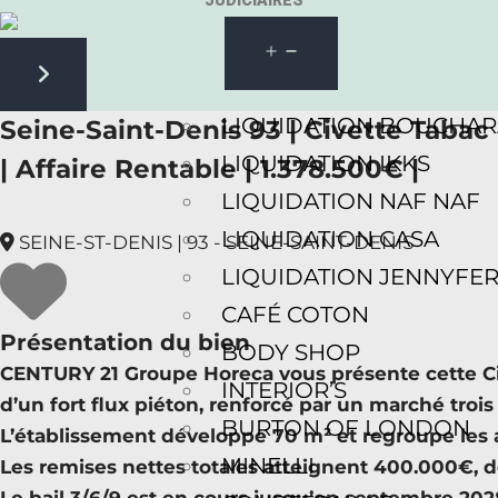
JUDICIAIRES
Next slide
LIQUIDATION BOUCHA
Seine-Saint-Denis 93 | Civette Taba
LIQUIDATION IKKS
| Affaire Rentable | 1.378.500€ |
LIQUIDATION NAF NAF
LIQUIDATION CASA
SEINE-ST-DENIS | 93 - SEINE-SAINT-DENIS
LIQUIDATION JENNYFE
CAFÉ COTON
Présentation du bien
BODY SHOP
CENTURY 21 Groupe Horeca vous présente cette Ci
INTERIOR’S
d’un fort flux piéton, renforcé par un marché trois
BURTON OF LONDON
L’établissement développe 70 m² et regroupe les ac
MINELLI
Les remises nettes totales atteignent 400.000€, d