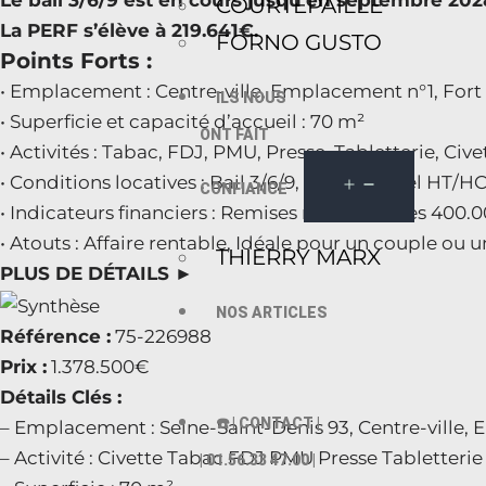
Le bail 3/6/9 est en cours jusqu’en septembre 20
COURTEPAILLE
La PERF s’élève à 219.641€.
FORNO GUSTO
Points Forts :
• Emplacement : Centre-ville, Emplacement n°1, Fort 
ILS NOUS
• Superficie et capacité d’accueil : 70 m²
ONT FAIT
• Activités : Tabac, FDJ, PMU, Presse, Tabletterie, Cive
• Conditions locatives : Bail 3/6/9, Loyer annuel HT
CONFIANCE
• Indicateurs financiers : Remises nettes totales 400
• Atouts : Affaire rentable, Idéale pour un couple ou
THIERRY MARX
PLUS DE DÉTAILS ►
NOS ARTICLES
Référence :
75-226988
Prix :
1.378.500€
Détails Clés :
☎️ | CONTACT |
– Emplacement : Seine-Saint-Denis 93, Centre-ville, 
– Activité : Civette Tabac FDJ PMU Presse Tabletterie
| 01.56.33 47.00 |