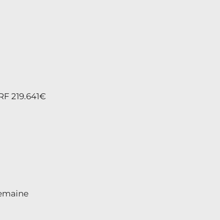
ERF 219.641€
semaine