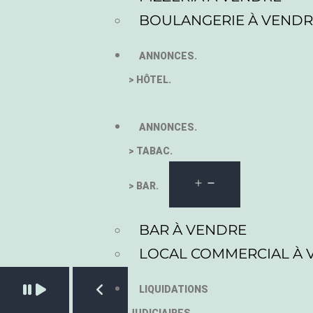
BOULANGERIE À VEND
ANNONCES.
> HÔTEL.
ANNONCES.
> TABAC.
> BAR.
BAR À VENDRE
LOCAL COMMERCIAL À 
Pause slide rotation
LIQUIDATIONS
Resume slide rotation
Previous slide