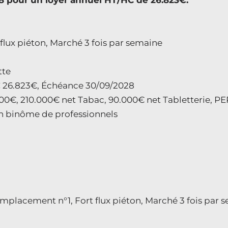
28 pour un loyer annuel HT/HC de 26.823€.
flux piéton, Marché 3 fois par semaine
tte
/HC 26.823€, Échéance 30/09/2028
.000€, 210.000€ net Tabac, 90.000€ net Tabletterie, P
 un binôme de professionnels
Emplacement n°1, Fort flux piéton, Marché 3 fois par 