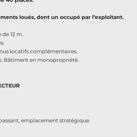
de 40 places.
nts loués, dont un occupé par l’exploitant.
 de 12 m.
s.
enus locatifs complémentaires.
ée, Bâtiment en monopropriété.
ECTEUR
s passant, emplacement stratégique