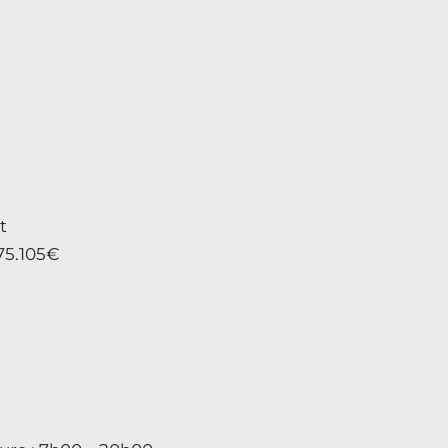
t
675.105€