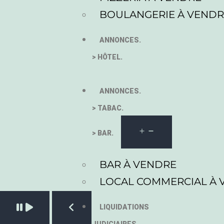
BOULANGERIE À VEND
ANNONCES.
> HÔTEL.
ANNONCES.
> TABAC.
> BAR.
BAR À VENDRE
LOCAL COMMERCIAL À 
Pause slide rotation
LIQUIDATIONS
Resume slide rotation
Previous slide