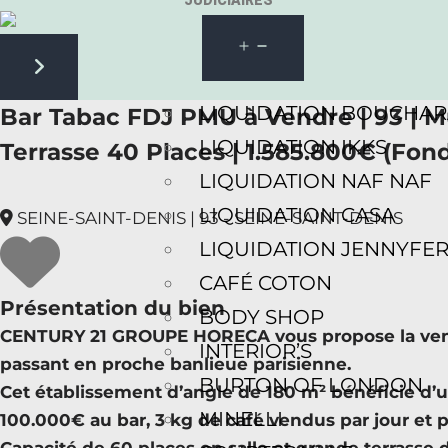
JUDICIAIRES
Next slide
LIQUIDATION BOUCHA
Bar Tabac FDJ PMU à Vendre | 93 | M
LIQUIDATION IKKS
Terrasse 40 Places | 1.585.800€ (Fond
LIQUIDATION NAF NAF
LIQUIDATION CASA
SEINE-SAINT-DENIS | 93 - SEINE-SAINT-DENIS
LIQUIDATION JENNYFE
CAFÉ COTON
Présentation du bien
BODY SHOP
CENTURY 21 GROUPE HORECA vous propose la vente
INTERIOR’S
passant en proche banlieue parisienne.
BURTON OF LONDON
Cet établissement d’angle de 180 m² bénéficie d’une
MINELLI
100.000€ au bar, 3 kg de café vendus par jour et