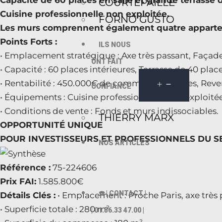
Capacité de 60 places en salle et grande terrasse 
COURTEPAILLE
Cuisine professionnelle non exploitée.
FORNO GUSTO
Les murs comprennent également quatre apparteme
Points Forts :
ILS NOUS
• Emplacement stratégique : Axe très passant, Façade
ONT FAIT
• Capacité : 60 places intérieures, Terrasse de 40 place
• Rentabilité : 450.000€ de commissions nettes, Rev
CONFIANCE
• Équipements : Cuisine professionnelle non exploit
• Conditions de vente : Fonds et murs indissociables.
THIERRY MARX
OPPORTUNITÉ UNIQUE
POUR INVESTISSEURS ET PROFESSIONNELS DU S
NOS ARTICLES
Référence :
75-224606
Prix FAI:
1.585.800€
☎️ | CONTACT |
Détails Clés :
• Emplacement : Proche Paris, axe trè
• Superficie totale : 280 m²
| 01.56.33 47.00 |