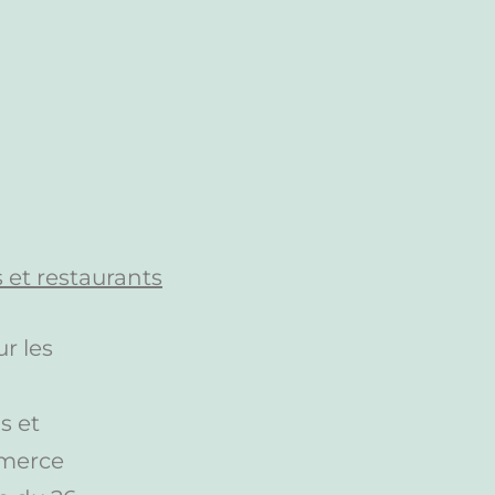
r les
s et
mmerce