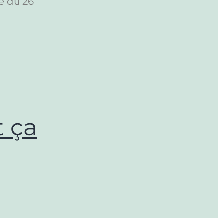
e du 26
 ça