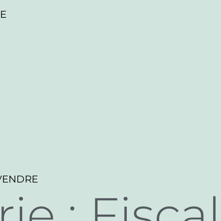
RE
VENDRE
ie :
Fiscal