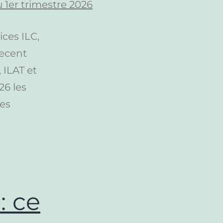
ices ILC,
Recent
 ILAT et
26 les
des
: ce