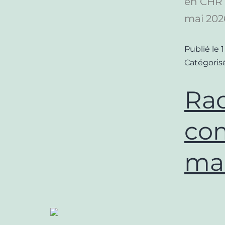
en CHR ?
mai 202
Publié le
1
Catégori
Rac
co
ma