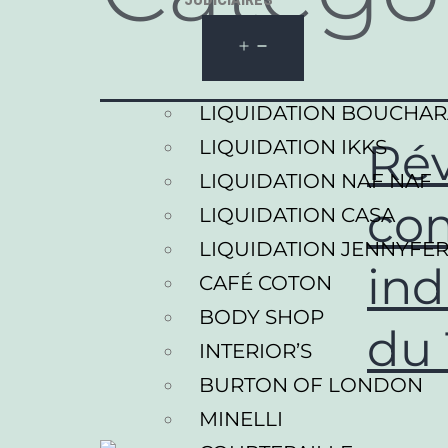
JUDICIAIRES
LIQUIDATION BOUCHA
Rév
LIQUIDATION IKKS
LIQUIDATION NAF NAF
com
LIQUIDATION CASA
LIQUIDATION JENNYFE
ind
CAFÉ COTON
BODY SHOP
du 
INTERIOR’S
BURTON OF LONDON
MINELLI