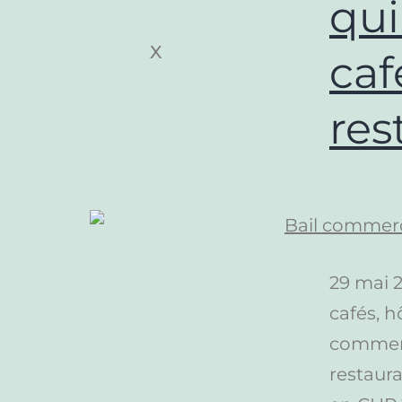
qui
X
caf
res
29 mai 2
cafés, h
commerci
restaur