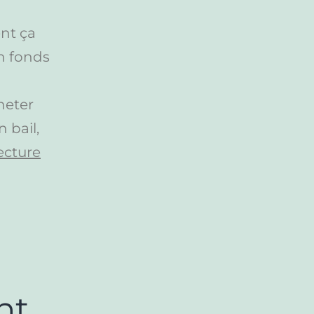
nt ça
n fonds
heter
n bail,
ecture
nt