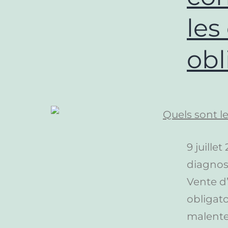
les
obl
9 juille
diagnost
Vente d’
obligato
malente