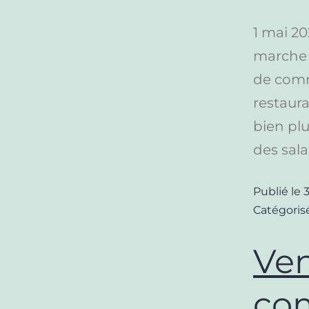
1 mai 2
marche 
de comm
restaura
bien plu
des sala
Publié le
Catégori
Ven
com