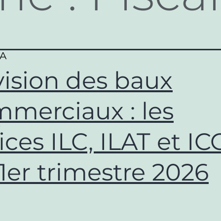
RA
ision des baux
merciaux : les
R
ices ILC, ILAT et IC
1er trimestre 2026