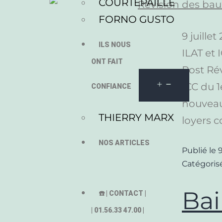
COURTEPAILLE
FORNO GUSTO
9 juille
ILS NOUS
ILAT et 
ONT FAIT
Post Rév
ICC du 1
CONFIANCE
nouveaux
THIERRY MARX
loyers
NOS ARTICLES
Publié le
9
Catégori
Bai
☎️ | CONTACT |
| 01.56.33 47.00 |