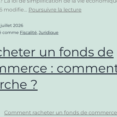
 La loi de simplification de la vie économiqu
6 modifie…
Poursuivre la lecture
 juillet 2026
sé comme
Fiscalité
,
Juridique
heter un fonds de
mmerce : comment
rche ?