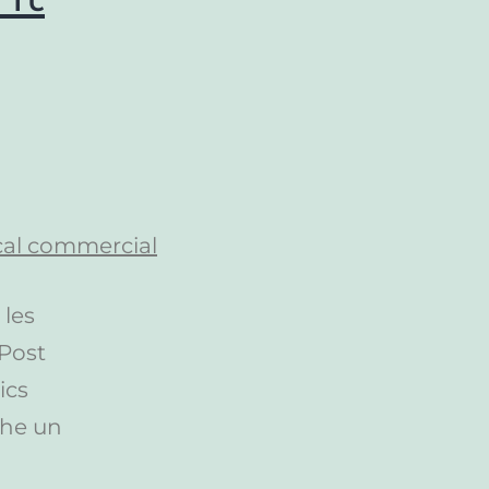
 les
 Post
ics
che un