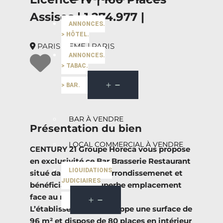
Assises | 1.274.977 |
ANNONCES.
> HÔTEL.
PARIS 15EME | PARIS
ANNONCES.
> TABAC.
> BAR.
BAR À VENDRE
Présentation du bien
LOCAL COMMERCIAL À VENDRE
CENTURY 21 Groupe Horeca vous propose
en exclusivité ce Bar Brasserie Restaurant
LIQUIDATIONS
situé dans le 15ème arrondissemenet et
JUDICIAIRES
bénéficiant d’un superbe emplacement
face au métro.
L’établissement développe une surface de
96 m² et dispose de 80 places en intérieur