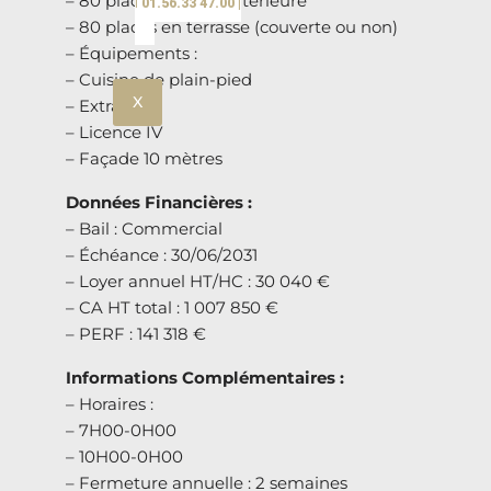
– 80 places en salle intérieure
| 01.56.33 47.00 |
– 80 places en terrasse (couverte ou non)
– Équipements :
– Cuisine de plain-pied
X
– Extraction
– Licence IV
– Façade 10 mètres
Données Financières :
– Bail : Commercial
– Échéance : 30/06/2031
– Loyer annuel HT/HC : 30 040 €
– CA HT total : 1 007 850 €
– PERF : 141 318 €
Informations Complémentaires :
– Horaires :
– 7H00-0H00
– 10H00-0H00
– Fermeture annuelle : 2 semaines