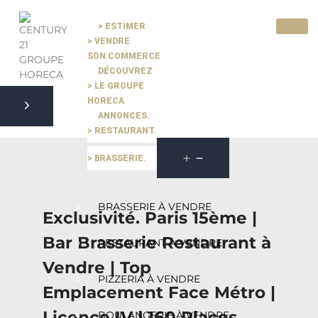
> ESTIMER
> VENDRE
Pause slide rotation
SON COMMERCE
Resume slide rotation
Previous slide
DÉCOUVREZ
> LE GROUPE
HORECA
ANNONCES.
Next slide
> RESTAURANT.
> BRASSERIE.
BRASSERIE À VENDRE
Exclusivité. Paris 15ème |
Bar Brasserie Restaurant à
RESTAURANT À VENDRE
Vendre | Top
PIZZERIA À VENDRE
Emplacement Face Métro |
Licence IV | 160 Places
BOULANGERIE À VENDRE