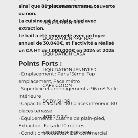
ainsi que 80 places en terrasse, couverte
LIQUIDATION BOUCHARA
ou non.
La cuisine est de plain-pied avec
LIQUIDATION IKKS
extraction.
Le bail a été renouvelé avec un loyer
LIQUIDATION NAF NAF
annuel de 30.040€, et l’activité a réalisé
un CA HT de 1.000.000€ en 2024 et 2025
LIQUIDATION CASA
Points Forts :
LIQUIDATION JENNYFER
• Emplacement : Paris 15ème, Top
emplacement, Face métro
CAFÉ COTON
• Superficie et aménagements : 96 m², Salle
intérieure
BODY SHOP
• Capacité d’accueil : 80 places intérieur, 80
places terrasse
INTERIOR’S
• Équipements : Cuisine de plain-pied,
Extraction, Façade 10 mètres
BURTON OF LONDON
• Conditions locatives : Bail commercial