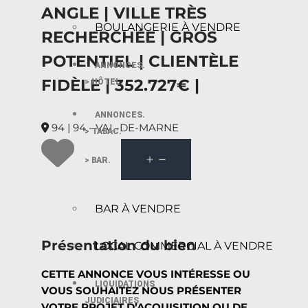
ANGLE | VILLE TRÈS
BOULANGERIE À VENDRE
RECHERCHÉE | GROS
POTENTIEL | CLIENTÈLE
ANNONCES.
FIDÈLE | 352.727€ |
> HÔTEL.
ANNONCES.
94 | 94 - VAL-DE-MARNE
> TABAC.
> BAR.
BAR À VENDRE
Présentation du bien
LOCAL COMMERCIAL À VENDRE
CETTE ANNONCE VOUS INTÉRESSE OU
LIQUIDATIONS
VOUS SOUHAITEZ NOUS PRÉSENTER
JUDICIAIRES
VOTRE PROJET D’ACQUISITION OU DE