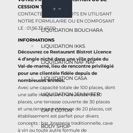
CESSION ?
CONTACTEZ NOS EXPERTS EN UTILISANT
NOTRE FORMULAIRE OU EN COMPOSANT
LE : 01.56.33.47.00
LIQUIDATION BOUCHARA
INFORMATIONS
LIQUIDATION IKKS
Découvrez ce Restaurant Bistrot Licence
4 d’angle niché dans une ville prisée du
LIQUIDATION NAF NAF
Val-de-marne, lieu de rencontre privilégié
pour une clientèle fidèle depuis de
LIQUIDATION CASA
nombreuses années.
Avec une capacité totale de 100 places, dont
LIQUIDATION JENNYFER
une salle intérieure chaleureuse de 50
places, une terrasse couverte de 30 places
et une terrasse extérieure de 20 places, cet
CAFÉ COTON
établissement est parfait pour divers
concepts : bar, brasserie traditionnelle, cave
BODY SHOP
à vin ou toute autre formule de