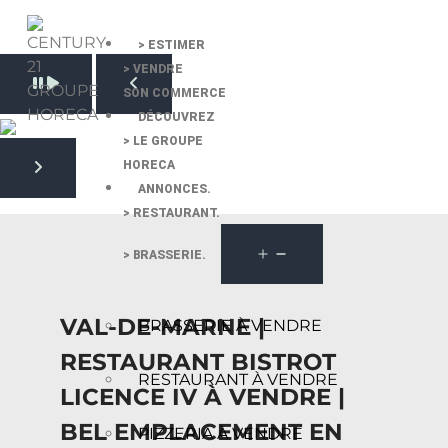
> ESTIMER
> VENDRE
Pause slide rotation
SON COMMERCE
Resume slide rotation
Previous slide
DÉCOUVREZ
> LE GROUPE
HORECA
Next slide
ANNONCES.
> RESTAURANT.
> BRASSERIE.
VAL-DE-MARNE |
BRASSERIE À VENDRE
RESTAURANT BISTROT
RESTAURANT À VENDRE
LICENCE IV À VENDRE |
BEL EMPLACEMENT EN
PIZZERIA À VENDRE