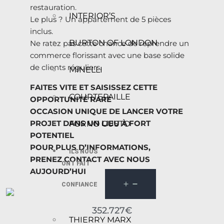
restauration.
INTERIOR’S
Le plus ? Un appartement de 5 pièces
inclus.
BURTON OF LONDON
Ne ratez pas cette chance de reprendre un
commerce florissant avec une base solide
de clients réguliers.
MINELLI
FAITES VITE ET SAISISSEZ CETTE
COURTEPAILLE
OPPORTUNITÉ RARE
OCCASION UNIQUE DE LANCER VOTRE
PROJET DANS UN LIEU À FORT
FORNO GUSTO
POTENTIEL
POUR PLUS D’INFORMATIONS,
ILS NOUS
PRENEZ CONTACT AVEC NOUS
ONT FAIT
AUJOURD’HUI
CONFIANCE
352.727€
THIERRY MARX