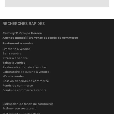
RECHERCHES RAPIDES
Century 21 Groupe Horeca
Agence Immobilière vente de fonds de commerce
Restaurant à vendre
Brasserie à vendre
Bar à vendre
Pizzeria à vendre
Tabac à vendre
Restauration rapide à vendre
Laboratoire de cuisine à vendre
Hôtel à vendre
Cession de fonds de commerce
Fonds de commerce
Fonds de commerce à vendre
Estimation de fonds de commerce
Estimer son restaurant