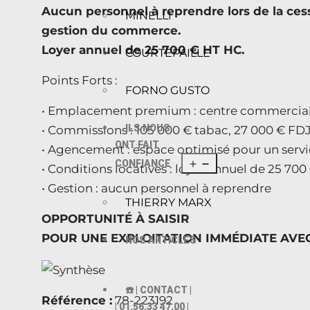
Aucun personnel à reprendre lors de la cessi
MINELLI
gestion du commerce.
Loyer annuel de 25 700 € HT HC.
COURTEPAILLE
Points Forts :
FORNO GUSTO
• Emplacement premium : centre commercial ou
ILS NOUS
• Commissions : 105 000 € tabac, 27 000 € FD
ONT FAIT
• Agencement : espace optimisé pour un servi
CONFIANCE
• Conditions locatives : loyer annuel de 25 70
• Gestion : aucun personnel à reprendre
THIERRY MARX
OPPORTUNITÉ À SAISIR
POUR UNE EXPLOITATION IMMÉDIATE AVEC
NOS ARTICLES
☎️ | CONTACT |
Référence :
78-223192
| 01.56.33 47.00 |