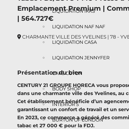
Emplacement Premium | Commi
LIQUIDATION IKKS
| 564.727€
LIQUIDATION NAF NAF
CHARMANTE VILLE DES YVELINES | 78 - YV
LIQUIDATION CASA
LIQUIDATION JENNYFER
Présentation du bien
CAFÉ COTON
CENTURY 21 GROUPE HORECA vous propose
BODY SHOP
dans une charmante ville des Yvelines, au 
Cet établissement bénéficie d’un agenceme
INTERIOR’S
garantissant un confort de travail et un serv
En 2023, ce commerce a généré des commis
BURTON OF LONDON
tabac et 27 000 € pour la FDJ.