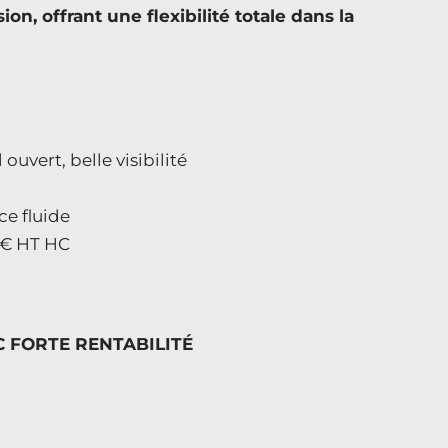
on, offrant une flexibilité totale dans la
vert, belle visibilité
J
ce fluide
0 € HT HC
 FORTE RENTABILITÉ