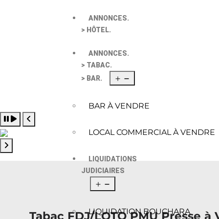
ANNONCES.
> HÔTEL.
ANNONCES.
> TABAC.
> BAR.
BAR À VENDRE
Pause slide rotation
Resume slide rotation
Previous slide
LOCAL COMMERCIAL À VENDRE
Next slide
LIQUIDATIONS
JUDICIAIRES
LIQUIDATION BOUCHARA
Tabac FDJ/LOTO PMU Presse à Ve