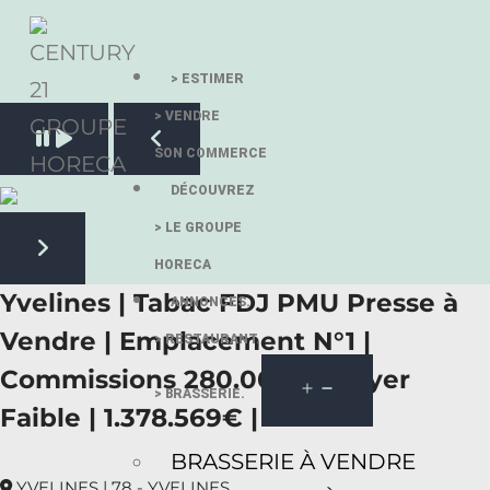
> ESTIMER
> VENDRE
Pause slide rotation
SON COMMERCE
Resume slide rotation
Previous slide
DÉCOUVREZ
> LE GROUPE
HORECA
Next slide
Yvelines | Tabac FDJ PMU Presse à
ANNONCES.
Vendre | Emplacement N°1 |
> RESTAURANT.
Commissions 280.000€ | Loyer
> BRASSERIE.
Faible | 1.378.569€ |
BRASSERIE À VENDRE
YVELINES | 78 - YVELINES