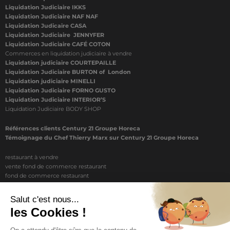
Liquidation Judiciaire IKKS
Liquidation Judiciaire NAF NAF
Liquidation Judicaire CASA
Liquidation Judiciaire JENNYFER
Liquidation Judiciaire CAFÉ COTON
Commerces en liquidation judiciaire à vendre
Liquidation judiciaire COURTEPAILLE
Liquidation Judiciaire BURTON of London
Liquidation judiciaire MINELLI
Liquidation Judiciaire FORNO GUSTO
Liquidation Judiciaire INTERIOR’S
Liquidation Judiciaire BODY SHOP
Références clients Century 21 Groupe Horeca
Témoignage du Chef Thierry Marx sur Century 21 Groupe Horeca
restaurant à vendre
vente fond de commerce restaurant
fond de commerce restaurant
acheter un restaurant
achat restaurant
vente de fond de commerce restaurant
acheter restaurant
restaurant vendre