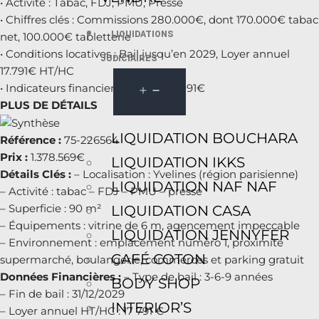
• Activité : Tabac, FDJ, PMU, Presse
• Chiffres clés : Commissions 280.000€, dont 170.000€ tabac
LIQUIDATIONS
net, 100.000€ tabletterie
• Conditions locatives : Bail jusqu’en 2029, Loyer annuel
JUDICIAIRES
17.791€ HT/HC
• Indicateurs financiers : PERF 214.091€
PLUS DE DÉTAILS
LIQUIDATION BOUCHARA
Référence :
75-226564
Prix :
1.378.569€
LIQUIDATION IKKS
Détails Clés :
– Localisation : Yvelines (région parisienne)
LIQUIDATION NAF NAF
– Activité : tabac – FDJ – PMU – presse
– Superficie : 90 m²
LIQUIDATION CASA
– Équipements : vitrine de 6 m, agencement impeccable
LIQUIDATION JENNYFER
– Environnement : emplacement numéro 1, proximité
CAFÉ COTON
supermarché, boulangerie, commerces et parking gratuit
Données Financières :
– Type de bail : 3-6-9 années
BODY SHOP
– Fin de bail : 31/12/2029
INTERIOR’S
– Loyer annuel HT/HC : 17 791 €