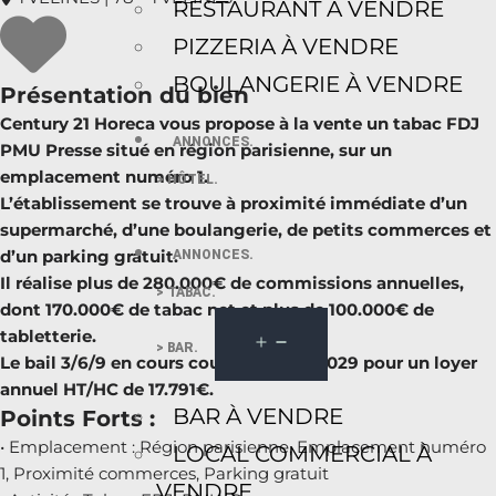
RESTAURANT À VENDRE
PIZZERIA À VENDRE
BOULANGERIE À VENDRE
Présentation du bien
Century 21 Horeca vous propose à la vente un tabac FDJ
ANNONCES.
PMU Presse situé en région parisienne, sur un
emplacement numéro 1.
> HÔTEL.
L’établissement se trouve à proximité immédiate d’un
supermarché, d’une boulangerie, de petits commerces et
d’un parking gratuit.
ANNONCES.
Il réalise plus de 280.000€ de commissions annuelles,
> TABAC.
dont 170.000€ de tabac net et plus de 100.000€ de
tabletterie.
> BAR.
Le bail 3/6/9 en cours court jusqu’en 2029 pour un loyer
annuel HT/HC de 17.791€.
BAR À VENDRE
Points Forts :
• Emplacement : Région parisienne, Emplacement numéro
LOCAL COMMERCIAL À
1, Proximité commerces, Parking gratuit
VENDRE