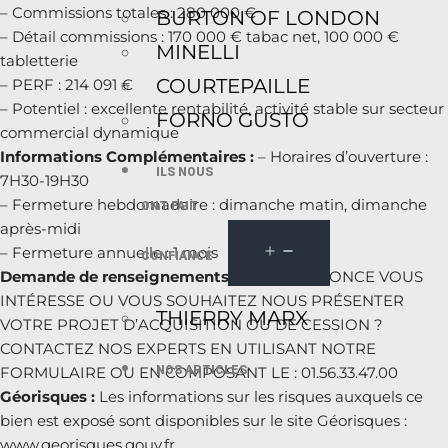
– Commissions totales : 280 000 €
BURTON OF LONDON
– Détail commissions : 170 000 € tabac net, 100 000 €
MINELLI
tabletterie
COURTEPAILLE
– PERF : 214 091 €
– Potentiel : excellente rentabilité, activité stable sur secteur
FORNO GUSTO
commercial dynamique
Informations Complémentaires :
– Horaires d’ouverture :
ILS NOUS
7H30-19H30
– Fermeture hebdomadaire : dimanche matin, dimanche
ONT FAIT
après-midi
– Fermeture annuelle : 1 mois
CONFIANCE
Demande de renseignements :
CETTE ANNONCE VOUS
INTÉRESSE OU VOUS SOUHAITEZ NOUS PRÉSENTER
THIERRY MARX
VOTRE PROJET D’ACQUISITION OU DE CESSION ?
CONTACTEZ NOS EXPERTS EN UTILISANT NOTRE
NOS ARTICLES
FORMULAIRE OU EN COMPOSANT LE : 01.56.33.47.00
Géorisques :
Les informations sur les risques auxquels ce
bien est exposé sont disponibles sur le site Géorisques :
www.georisques.gouv.fr