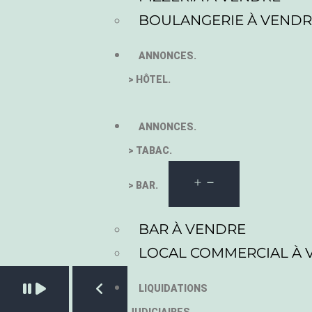
BOULANGERIE À VEND
ANNONCES.
> HÔTEL.
ANNONCES.
> TABAC.
> BAR.
BAR À VENDRE
LOCAL COMMERCIAL À 
Pause slide rotation
LIQUIDATIONS
Resume slide rotation
Previous slide