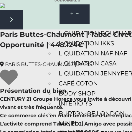
JUDICIAIRES
Next slide
LIQUIDATION BOUCHA
Paris Buttes-Chaumont | Tabac Civet
LIQUIDATION IKKS
Opportunité | 448.124€ |
LIQUIDATION NAF NAF
LIQUIDATION CASA
PARIS BUTTES-CHAUMONT | PARIS
LIQUIDATION JENNYFE
CAFÉ COTON
Présentation du bien
BODY SHOP
CENTURY 21 Groupe Horeca vous invite à découvri
INTERIOR’S
vivant et très fréquenté.
BURTON OF LONDON
Ce commerce clés en main bénéficie d’un emplacem
MINELLI
L’activité comprend Tabac, FDJ, Amigo avec possibi