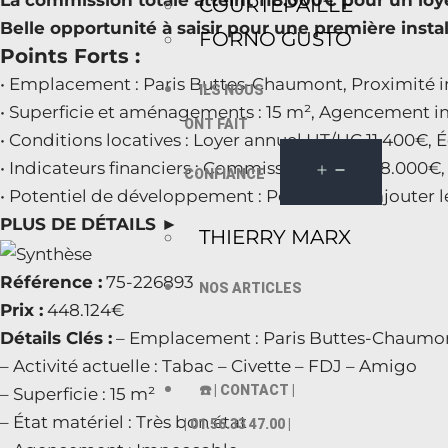
La commission totale atteint 118.000€ pour un lo
COURTEPAILLE
Belle opportunité à saisir pour une première insta
FORNO GUSTO
Points Forts :
• Emplacement : Paris Buttes-Chaumont, Proximité im
ILS NOUS
• Superficie et aménagements : 15 m², Agencement i
ONT FAIT
• Conditions locatives : Loyer annuel HT/HC 11.400€,
• Indicateurs financiers : Commission totale 118.000€
CONFIANCE
• Potentiel de développement : Possibilité d’ajouter
PLUS DE DÉTAILS ►
THIERRY MARX
Référence :
75-226893
NOS ARTICLES
Prix :
448.124€
Détails Clés :
– Emplacement : Paris Buttes-Chaumont,
– Activité actuelle : Tabac – Civette – FDJ – Amigo
☎️ | CONTACT |
– Superficie : 15 m²
– État matériel : Très bon état
| 01.56.33 47.00 |