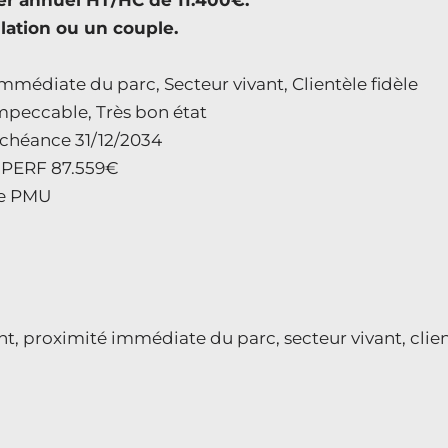
yer annuel HT/HC de 11.400€.
llation ou un couple.
médiate du parc, Secteur vivant, Clientèle fidèle
mpeccable, Très bon état
 Échéance 31/12/2034
, PERF 87.559€
 le PMU
 proximité immédiate du parc, secteur vivant, client