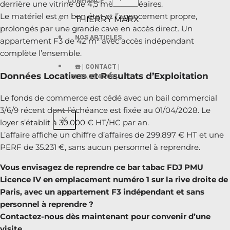
CONFIANCE
derrière une vitrine de 4,5 mètres linéaires.
Le matériel est en bon état et l’agencement propre,
THIERRY MARX
prolongés par une grande cave en accès direct. Un
NOS ARTICLES
appartement F3 de 42 m² avec accès indépendant
complète l’ensemble.
☎️ | CONTACT |
Données Locatives et Résultats d’Exploitation
| 01.56.33 47.00 |
Le fonds de commerce est cédé avec un bail commercial
3/6/9 récent dont l’échéance est fixée au 01/04/2028. Le
X
loyer s’établit à 30.000 € HT/HC par an.
L’affaire affiche un chiffre d’affaires de 299.897 € HT et une
PERF de 35.231 €, sans aucun personnel à reprendre.
Vous envisagez de reprendre ce bar tabac FDJ PMU
Licence IV en emplacement numéro 1 sur la rive droite de
Paris, avec un appartement F3 indépendant et sans
personnel à reprendre ?
Contactez-nous dès maintenant pour convenir d’une
visite