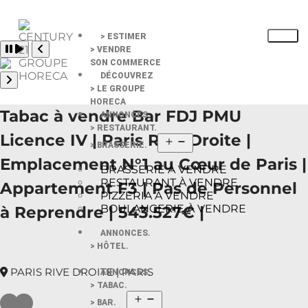
> ESTIMER
Pause slide rotation
> VENDRE
Resume slide rotation
Previous slide
SON COMMERCE
DÉCOUVREZ
> LE GROUPE
Next slide
HORECA
Tabac à vendre Bar FDJ PMU
ANNONCES.
> RESTAURANT.
Licence IV | Paris Rive Droite |
> BRASSERIE.
Emplacement N°1 au Cœur de Paris |
BRASSERIE À VENDRE
RESTAURANT À VENDRE
Appartement F3 | Pas de Personnel
PIZZERIA À VENDRE
BOULANGERIE À VENDRE
à Reprendre | 543.527€ |
ANNONCES.
> HÔTEL.
PARIS RIVE DROITE | PARIS
ANNONCES.
> TABAC.
> BAR.