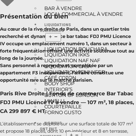
BAR À VENDRE
LOCAL COMMERCIAL À VENDRE
Présentation du bien
LIQUIDATIONS
Au cœur de la rive droite de Paris, dans un quartier très
JUDICIAIRES
recherché et dynamique, ce bar tabac FDJ PMU Licence
IV occupe un emplacement numéro 1, dans un secteur à
LIQUIDATION BOUCHARA
forte fréquentation offrant une activité soutenue tout au
LIQUIDATION IKKS
long de la journée.
LIQUIDATION NAF NAF
Sans personnel à reprendre et complétée par un
LIQUIDATION CASA
LIQUIDATION JENNYFER
appartement F3 indépendant, l’affaire constitue une
CAFÉ COTON
opportunité rare sur le marché parisien.
BODY SHOP
INTERIOR’S
Paris Rive Droite | Fonds de commerce Bar Tabac
BURTON OF LONDON
MINELLI
FDJ PMU Licence IV à vendre — 107 m², 18 places,
COURTEPAILLE
CA 299 897 € HT
FORNO GUSTO
L’établissement se déploie sur une surface totale de 107 m²
ILS NOUS
ONT FAIT
et propose 18 places, dont 10 en intérieur et 8 en terrasse,