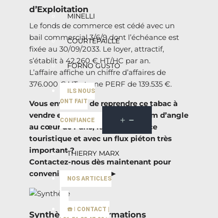
d’Exploitation
MINELLI
Le fonds de commerce est cédé avec un
bail commercial 3/6/9 dont l’échéance est
COURTEPAILLE
fixée au 30/09/2033. Le loyer, attractif,
s’établit à 42.260 € HT/HC par an.
FORNO GUSTO
L’affaire affiche un chiffre d’affaires de
376.000 € HT et une PERF de 139.535 €.
ILS NOUS
ONT FAIT
Vous envisagez de reprendre ce tabac à
vendre en emplacement premium d’angle
CONFIANCE
au cœur de Paris, face à une place
touristique et avec un flux piéton très
important ?
THIERRY MARX
Contactez-nous dès maintenant pour
convenir d’une visite.►
NOS ARTICLES
☎️ | CONTACT |
Synthèse des Informations