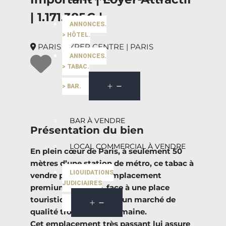
| 1.171.385€ |
ANNONCES.
> HÔTEL.
PARIS HYPER CENTRE | PARIS
ANNONCES.
> TABAC.
> BAR.
BAR À VENDRE
Présentation du bien
LOCAL COMMERCIAL À VENDRE
En plein cœur de Paris, à seulement 50
mètres d’une station de métro, ce tabac à
LIQUIDATIONS
vendre profite d’un emplacement
JUDICIAIRES
premium en angle, face à une place
touristique animée par un marché de
qualité trois fois par semaine.
Cet emplacement très passant lui assure