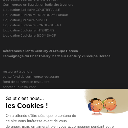
Commerces en liquidation judiciaire à vendre
Liquidation judiciaire COURTEPAILLE
Liquidation Judiciaire BURTON of London
Liquidation judiciaire MINELLI
Liquidation Judiciaire FORNO GUSTO
Liquidation Judiciaire INTERIOR’S
Liquidation Judiciaire BODY SHOP
Références clients Century 21 Groupe Horeca
Témoignage du Chef Thierry Marx sur Century 21 Groupe Horeca
restaurant à vendre
vente fond de commerce restaurant
fond de commerce restaurant
acheter un restaurant
achat restaurant
vente de fond de commerce restaurant
acheter restaurant
restaurant vendre