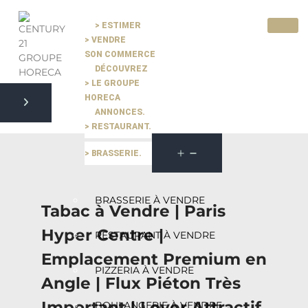
> ESTIMER
> VENDRE
Pause slide rotation
SON COMMERCE
Resume slide rotation
Previous slide
DÉCOUVREZ
> LE GROUPE
HORECA
ANNONCES.
Next slide
> RESTAURANT.
> BRASSERIE.
BRASSERIE À VENDRE
Tabac à Vendre | Paris
Hyper Centre |
RESTAURANT À VENDRE
Emplacement Premium en
PIZZERIA À VENDRE
Angle | Flux Piéton Très
Important | Loyer Attractif
BOULANGERIE À VENDRE