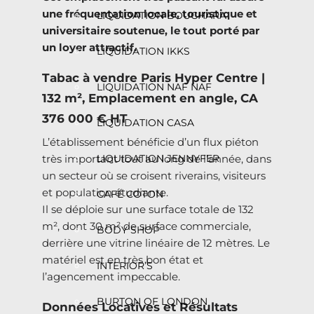
une fréquentation locale, touristique et
LIQUIDATION BOUCHARA
universitaire soutenue, le tout porté par
un loyer attractif.
LIQUIDATION IKKS
Tabac à vendre Paris Hyper Centre |
LIQUIDATION NAF NAF
132 m², Emplacement en angle, CA
376 000 € HT
LIQUIDATION CASA
L’établissement bénéficie d’un flux piéton
très important tout au long de l’année, dans
LIQUIDATION JENNYFER
un secteur où se croisent riverains, visiteurs
et population étudiante.
CAFÉ COTON
Il se déploie sur une surface totale de 132
m², dont 30 m² de surface commerciale,
BODY SHOP
derrière une vitrine linéaire de 12 mètres. Le
matériel est en très bon état et
INTERIOR’S
l’agencement impeccable.
BURTON OF LONDON
Données Locatives et Résultats