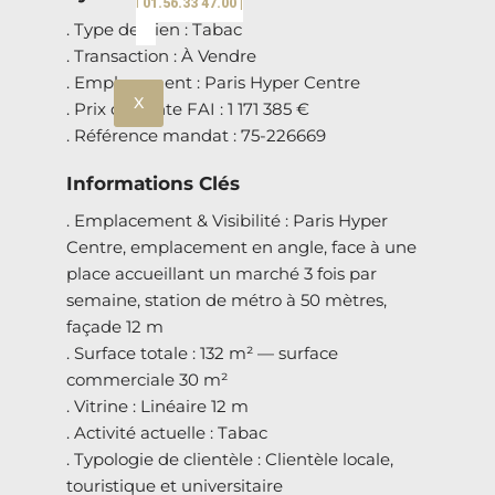
| 01.56.33 47.00 |
. Type de bien : Tabac
. Transaction : À Vendre
. Emplacement : Paris Hyper Centre
X
. Prix de vente FAI : 1 171 385 €
. Référence mandat : 75-226669
Informations Clés
. Emplacement & Visibilité : Paris Hyper
Centre, emplacement en angle, face à une
place accueillant un marché 3 fois par
semaine, station de métro à 50 mètres,
façade 12 m
. Surface totale : 132 m² — surface
commerciale 30 m²
. Vitrine : Linéaire 12 m
. Activité actuelle : Tabac
. Typologie de clientèle : Clientèle locale,
touristique et universitaire