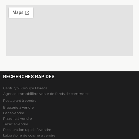
RECHERCHES RAPIDES
Century 21 Groupe Horeca
Agence Immobilière vente de fonds de commerce
Restaurant à vendre
Brasserie à vendre
Bar à vendre
Pizzeria à vendre
Tabac à vendre
Restauration rapide à vendre
Laboratoire de cuisine à vendre