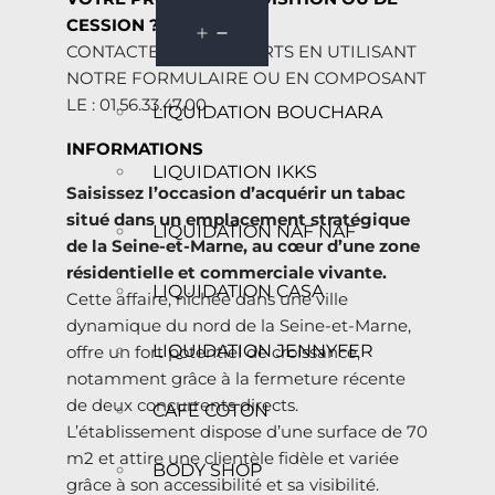
CESSION ?
CONTACTEZ NOS EXPERTS EN UTILISANT
NOTRE FORMULAIRE OU EN COMPOSANT
LE : 01.56.33.47.00
LIQUIDATION BOUCHARA
INFORMATIONS
LIQUIDATION IKKS
Saisissez l’occasion d’acquérir un tabac
situé dans un emplacement stratégique
LIQUIDATION NAF NAF
de la Seine-et-Marne, au cœur d’une zone
résidentielle et commerciale vivante.
LIQUIDATION CASA
Cette affaire, nichée dans une ville
dynamique du nord de la Seine-et-Marne,
LIQUIDATION JENNYFER
offre un fort potentiel de croissance,
notamment grâce à la fermeture récente
de deux concurrents directs.
CAFÉ COTON
L’établissement dispose d’une surface de 70
m2 et attire une clientèle fidèle et variée
BODY SHOP
grâce à son accessibilité et sa visibilité.