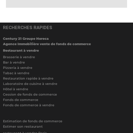
RECHERCHES RAPIDES
Century 21 Groupe Horeca
Agence Immobilière vente de fonds de commerce
Restaurant à vendre
Brasserie à vendre
Bar à vendre
Pizzeria à vendre
Tabac à vendre
Restauration rapide à vendre
Laboratoire de cuisine à vendre
Hôtel à vendre
Cession de fonds de commerce
Fonds de commerce
Fonds de commerce à vendre
Estimation de fonds de commerce
Estimer son restaurant