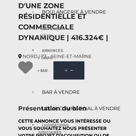
D'UNE ZONE
BOULANGERIE À VENDRE
RÉSIDENTIELLE ET
COMMERCIALE
ANNONCES.
DYNAMIQUE | 416.324€ |
> HÔTEL.
ANNONCES.
NORD | 77 - SEINE-ET-MARNE
> TABAC.
> BAR.
BAR À VENDRE
Présentation du bien
LOCAL COMMERCIAL À VENDRE
CETTE ANNONCE VOUS INTÉRESSE OU
LIQUIDATIONS
VOUS SOUHAITEZ NOUS PRÉSENTER
JUDICIAIRES
VOTRE PROJET D’ACQUISITION OU DE