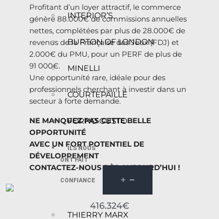
Profitant d’un loyer attractif, le commerce
INTERIOR’S
génère 88.000€ de commissions annuelles
nettes, complétées par plus de 28.000€ de
BURTON OF LONDON
revenus de la Française des Jeux (FDJ) et
2.000€ du PMU, pour un PERF de plus de
91 000€.
MINELLI
Une opportunité rare, idéale pour des
professionnels cherchant à investir dans un
COURTEPAILLE
secteur à forte demande.
NE MANQUEZ PAS CETTE BELLE
FORNO GUSTO
OPPORTUNITÉ
AVEC UN FORT POTENTIEL DE
ILS NOUS
DÉVELOPPEMENT
ONT FAIT
CONTACTEZ-NOUS DÈS AUJOURD’HUI !
CONFIANCE
416.324€
THIERRY MARX