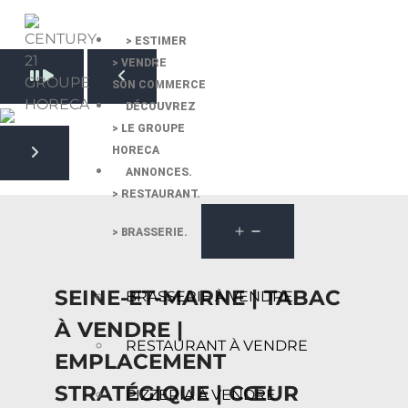
> ESTIMER
> VENDRE
Pause slide rotation
SON COMMERCE
Resume slide rotation
Previous slide
DÉCOUVREZ
> LE GROUPE
HORECA
Next slide
ANNONCES.
> RESTAURANT.
> BRASSERIE.
SEINE-ET-MARNE | TABAC
BRASSERIE À VENDRE
À VENDRE |
RESTAURANT À VENDRE
EMPLACEMENT
STRATÉGIQUE | CŒUR
PIZZERIA À VENDRE