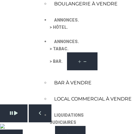
BOULANGERIE À VENDRE
ANNONCES.
> HÔTEL.
ANNONCES.
> TABAC.
> BAR.
BAR À VENDRE
LOCAL COMMERCIAL À VENDRE
Pause slide rotation
LIQUIDATIONS
Resume slide rotation
Previous slide
JUDICIAIRES