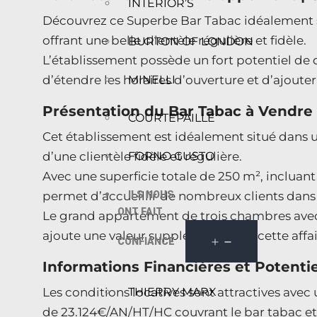
INTERIOR’S
Découvrez ce Superbe Bar Tabac idéalement s
offrant une belle clientèle régulière et fidèle.
BURTON OF LONDON
L’établissement possède un fort potentiel de 
d’étendre les horaires d’ouverture et d’ajoute
MINELLI
Présentation du Bar Tabac à Vendre
COURTEPAILLE
Cet établissement est idéalement situé dans u
d’une clientèle fidèle et régulière.
FORNO GUSTO
Avec une superficie totale de 250 m², incluant 
permet d’accueillir de nombreux clients dans 
ILS NOUS
ONT FAIT
Le grand appartement de trois chambres avec u
ajoute une valeur supplémentaire à cette affai
CONFIANCE
Informations Financières et Potent
Les conditions locatives sont attractives avec 
THIERRY MARX
de 23.124€/AN/HT/HC couvrant le bar tabac et