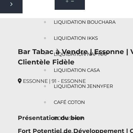
Next slide
LIQUIDATION BOUCHARA
LIQUIDATION IKKS
Bar Tabac à Vendre | Essonne | 
LIQUIDATION NAF NAF
Clientèle Fidèle
LIQUIDATION CASA
ESSONNE | 91 - ESSONNE
LIQUIDATION JENNYFER
CAFÉ COTON
Présentation du bien
BODY SHOP
Fort Potentiel de Développement | 