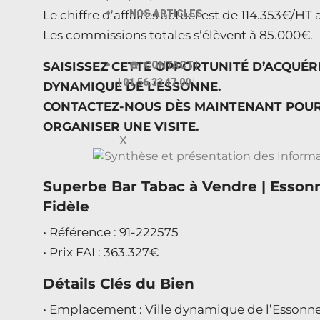
Le chiffre d’affaires actuel est de 114.353€/H
NOS ARTICLES
Les commissions totales s’élèvent à 85.000€.
SAISISSEZ CETTE OPPORTUNITÉ D’ACQUÉR
☎️ | CONTACT |
| 01.56.33 47.00 |
DYNAMIQUE DE L’ESSONNE.
CONTACTEZ-NOUS DÈS MAINTENANT POUR
ORGANISER UNE VISITE.
X
Superbe Bar Tabac à Vendre | Essonne
Fidèle
• Référence : 91-222575
• Prix FAI : 363.327€
Détails Clés du Bien
• Emplacement : Ville dynamique de l’Essonn