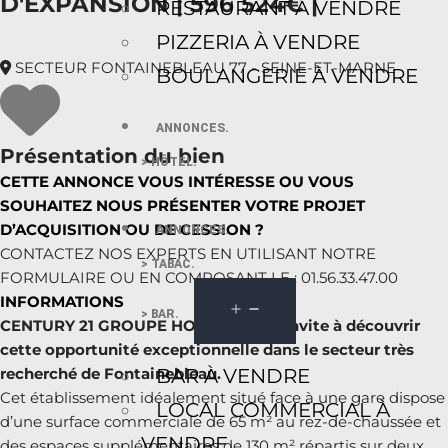
D'EXPANSION | 596 524€ |
RESTAURANT À VENDRE
PIZZERIA À VENDRE
SECTEUR FONTAINEBLEAU 77 - SEINE-ET-MARNE
BOULANGERIE À VENDRE
ANNONCES.
Présentation du bien
> HÔTEL.
CETTE ANNONCE VOUS INTÉRESSE OU VOUS
SOUHAITEZ NOUS PRÉSENTER VOTRE PROJET
D’ACQUISITION OU DE CESSION ?
ANNONCES.
CONTACTEZ NOS EXPERTS EN UTILISANT NOTRE
> TABAC.
FORMULAIRE OU EN COMPOSANT LE : 01.56.33.47.00
INFORMATIONS
> BAR.
CENTURY 21 GROUPE HORECA vous invite à découvrir
cette opportunité exceptionnelle dans le secteur très
BAR À VENDRE
recherché de Fontainebleau.
Cet établissement idéalement situé face à une gare dispose
LOCAL COMMERCIAL À
d’une surface commerciale de 65 m² au rez-de-chaussée et
VENDRE
des espaces supplémentaires de 130 m² répartis sur deux