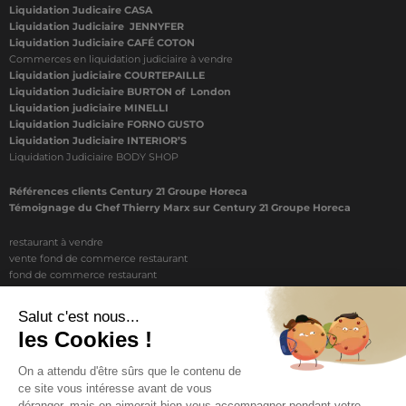
Liquidation Judicaire CASA
Liquidation Judiciaire JENNYFER
Liquidation Judiciaire CAFÉ COTON
Commerces en liquidation judiciaire à vendre
Liquidation judiciaire COURTEPAILLE
Liquidation Judiciaire BURTON of London
Liquidation judiciaire MINELLI
Liquidation Judiciaire FORNO GUSTO
Liquidation Judiciaire INTERIOR’S
Liquidation Judiciaire BODY SHOP
Références clients Century 21 Groupe Horeca
Témoignage du Chef Thierry Marx sur Century 21 Groupe Horeca
restaurant à vendre
vente fond de commerce restaurant
fond de commerce restaurant
acheter un restaurant
achat restaurant
vente de fond de commerce restaurant
acheter restaurant
restaurant vendre