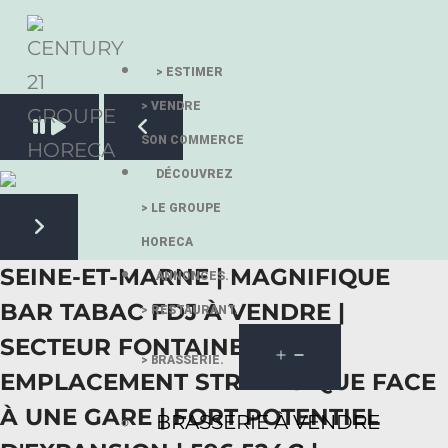
> ESTIMER
> VENDRE
Pause slide rotation
SON COMMERCE
Resume slide rotation
Previous slide
DÉCOUVREZ
> LE GROUPE
HORECA
Next slide
SEINE-ET-MARNE | MAGNIFIQUE
ANNONCES.
BAR TABAC FDJ À VENDRE |
> RESTAURANT.
SECTEUR FONTAINEBLEAU |
> BRASSERIE.
EMPLACEMENT STRATÉGIQUE FACE
À UNE GARE | FORT POTENTIEL
BRASSERIE À VENDRE