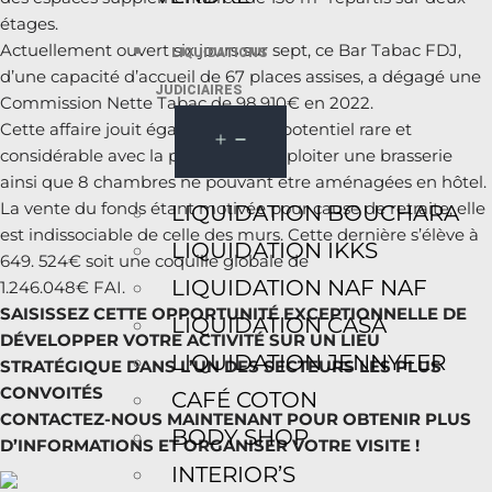
étages.
Actuellement ouvert six jours sur sept, ce Bar Tabac FDJ,
LIQUIDATIONS
d’une capacité d’accueil de 67 places assises, a dégagé une
JUDICIAIRES
Commission Nette Tabac de 98.910€ en 2022.
Cette affaire jouit également d’un potentiel rare et
considérable avec la possibilité d’exploiter une brasserie
ainsi que 8 chambres ne pouvant être aménagées en hôtel.
La vente du fonds étant motivée pour cause de retraite, elle
LIQUIDATION BOUCHARA
est indissociable de celle des murs. Cette dernière s’élève à
LIQUIDATION IKKS
649. 524€ soit une coquille globale de
LIQUIDATION NAF NAF
1.246.048€ FAI.
SAISISSEZ CETTE OPPORTUNITÉ EXCEPTIONNELLE DE
LIQUIDATION CASA
DÉVELOPPER VOTRE ACTIVITÉ SUR UN LIEU
LIQUIDATION JENNYFER
STRATÉGIQUE DANS L’UN DES SECTEURS LES PLUS
CONVOITÉS
CAFÉ COTON
CONTACTEZ-NOUS MAINTENANT POUR OBTENIR PLUS
BODY SHOP
D’INFORMATIONS ET ORGANISER VOTRE VISITE !
INTERIOR’S