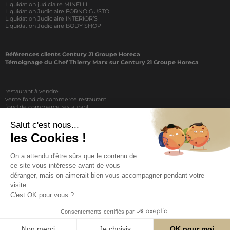
Liquidation judiciaire MINELLI
Liquidation Judiciaire FORNO GUSTO
Liquidation Judiciaire INTERIOR’S
Liquidation Judiciaire BODY SHOP
Références clients Century 21 Groupe Horeca
Témoignage du Chef Thierry Marx sur Century 21 Groupe Horeca
restaurant à vendre
vente fond de commerce restaurant
fond de commerce restaurant
acheter un restaurant
achat restaurant
vente de fond de commerce restaurant
acheter restaurant
restaurant vendre
COPYRIGHT © 2026