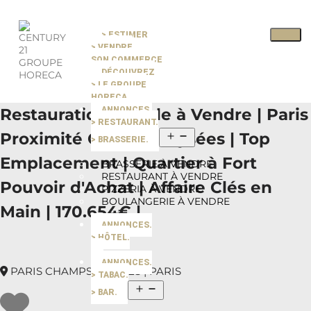
> ESTIMER
Pause slide rotation
> VENDRE
Resume slide rotation
Previous slide
SON COMMERCE
DÉCOUVREZ
> LE GROUPE
Next slide
HORECA
Restauration Rapide à Vendre | Paris
ANNONCES.
> RESTAURANT.
Proximité Champs-Élysées | Top
> BRASSERIE.
Emplacement | Quartier à Fort
BRASSERIE À VENDRE
RESTAURANT À VENDRE
Pouvoir d'Achat | Affaire Clés en
PIZZERIA À VENDRE
BOULANGERIE À VENDRE
Main | 170.654€ |
ANNONCES.
> HÔTEL.
ANNONCES.
PARIS CHAMPS ELYSEES | PARIS
> TABAC.
> BAR.