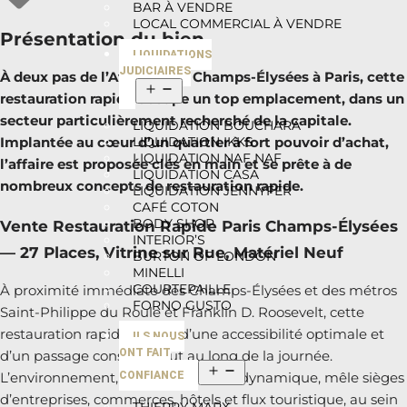
BAR À VENDRE
LOCAL COMMERCIAL À VENDRE
Présentation du bien
LIQUIDATIONS
JUDICIAIRES
À deux pas de l’Avenue des Champs-Élysées à Paris, cette
restauration rapide occupe un top emplacement, dans un
secteur particulièrement recherché de la capitale.
LIQUIDATION BOUCHARA
LIQUIDATION IKKS
Implantée au cœur d’un quartier à fort pouvoir d’achat,
LIQUIDATION NAF NAF
l’affaire est proposée clés en main et se prête à de
LIQUIDATION CASA
nombreux concepts de restauration rapide.
LIQUIDATION JENNYFER
CAFÉ COTON
BODY SHOP
Vente Restauration Rapide Paris Champs-Élysées
INTERIOR’S
— 27 Places, Vitrine sur Rue, Matériel Neuf
BURTON OF LONDON
MINELLI
COURTEPAILLE
À proximité immédiate des Champs-Élysées et des métros
FORNO GUSTO
Saint-Philippe du Roule et Franklin D. Roosevelt, cette
restauration rapide profite d’une accessibilité optimale et
ILS NOUS
ONT FAIT
d’un passage constant tout au long de la journée.
CONFIANCE
L’environnement, particulièrement dynamique, mêle sièges
d’entreprises, commerces, hôtels et flux touristique, au sein