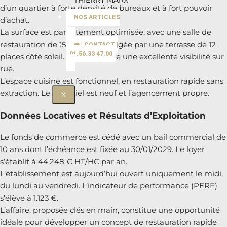
THIERRY MARX
d’un quartier à forte densité de bureaux et à fort pouvoir
NOS ARTICLES
d’achat.
La surface est parfaitement optimisée, avec une salle de
restauration de 15 places prolongée par une terrasse de 12
☎️ | CONTACT |
| 01.56.33 47.00 |
places côté soleil. La vitrine offre une excellente visibilité sur
rue.
L’espace cuisine est fonctionnel, en restauration rapide sans
extraction. Le matériel est neuf et l’agencement propre.
X
Données Locatives et Résultats d’Exploitation
Le fonds de commerce est cédé avec un bail commercial de
10 ans dont l’échéance est fixée au 30/01/2029. Le loyer
s’établit à 44.248 € HT/HC par an.
L’établissement est aujourd’hui ouvert uniquement le midi,
du lundi au vendredi. L’indicateur de performance (PERF)
s’élève à 1.123 €.
L’affaire, proposée clés en main, constitue une opportunité
idéale pour développer un concept de restauration rapide