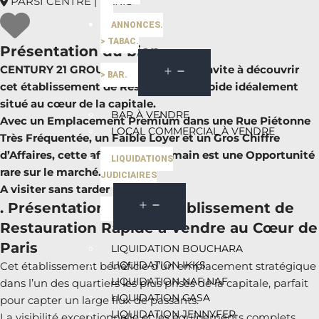
PARSI CENTRE | PARIS
ANNONCES.
> TABAC.
Présentation du bien
CENTURY 21 GROUPE HORECA vous invite à découvrir
> BAR.
cet établissement de Restauration Rapide idéalement
situé au cœur de la capitale.
BAR À VENDRE
Avec un Emplacement Premium dans une Rue Piétonne
LOCAL COMMERCIAL À VENDRE
Très Fréquentée, un Faible Loyer et un Gros Chiffre
d’Affaires, cette affaire Clés en main est une Opportunité
LIQUIDATIONS
rare sur le marché.
JUDICIAIRES
A visiter sans tarder
. Présentation de cet Établissement de
Restauration Rapide à Vendre au Cœur de
Paris
LIQUIDATION BOUCHARA
LIQUIDATION IKKS
Cet établissement bénéficie d’un emplacement stratégique
LIQUIDATION NAF NAF
dans l’un des quartiers les plus prisés de la capitale, parfait
LIQUIDATION CASA
pour capter un large flux de passants.
LIQUIDATION JENNYFER
La visibilité exceptionnelle et les équipements complets