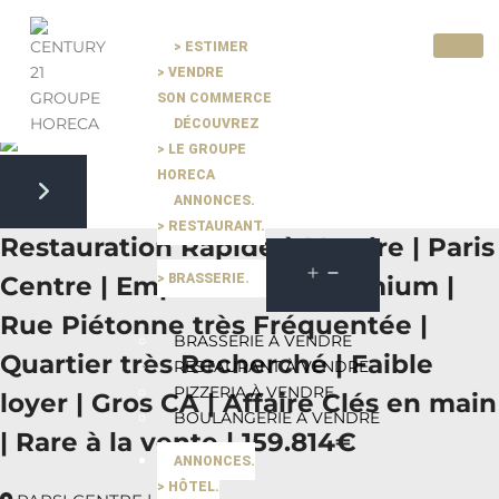
> ESTIMER
> VENDRE
Pause slide rotation
SON COMMERCE
Resume slide rotation
Previous slide
DÉCOUVREZ
> LE GROUPE
HORECA
ANNONCES.
Next slide
> RESTAURANT.
Restauration Rapide à Vendre | Paris
> BRASSERIE.
Centre | Emplacement Premium |
Rue Piétonne très Fréquentée |
BRASSERIE À VENDRE
Quartier très Recherché | Faible
RESTAURANT À VENDRE
PIZZERIA À VENDRE
loyer | Gros CA | Affaire Clés en main
BOULANGERIE À VENDRE
| Rare à la vente | 159.814€
ANNONCES.
> HÔTEL.