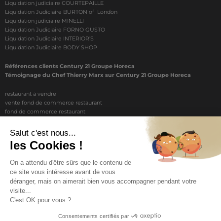
Liquidation judiciaire COURTEPAILLE
Liquidation Judiciaire BURTON of London
Liquidation judiciaire MINELLI
Liquidation Judiciaire FORNO GUSTO
Liquidation Judiciaire INTERIOR’S
Liquidation Judiciaire BODY SHOP
Références clients Century 21 Groupe Horeca
Témoignage du Chef Thierry Marx sur Century 21 Groupe Horeca
restaurant à vendre
vente fond de commerce restaurant
fond de commerce restaurant
acheter un restaurant
achat restaurant
vente de fond de commerce restaurant
acheter restaurant
restaurant vendre