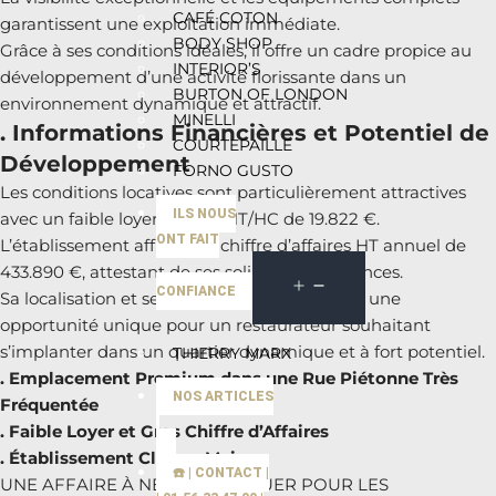
CAFÉ COTON
garantissent une exploitation immédiate.
BODY SHOP
Grâce à ses conditions idéales, il offre un cadre propice au
INTERIOR’S
développement d’une activité florissante dans un
BURTON OF LONDON
environnement dynamique et attractif.
MINELLI
. Informations Financières et Potentiel de
COURTEPAILLE
Développement
FORNO GUSTO
Les conditions locatives sont particulièrement attractives
ILS NOUS
avec un faible loyer annuel HT/HC de 19.822 €.
ONT FAIT
L’établissement affiche un chiffre d’affaires HT annuel de
433.890 €, attestant de ses solides performances.
CONFIANCE
Sa localisation et ses caractéristiques en font une
opportunité unique pour un restaurateur souhaitant
s’implanter dans un quartier dynamique et à fort potentiel.
THIERRY MARX
. Emplacement Premium dans une Rue Piétonne Très
NOS ARTICLES
Fréquentée
. Faible Loyer et Gros Chiffre d’Affaires
. Établissement Clés en Main
☎️ | CONTACT |
UNE AFFAIRE À NE PAS MANQUER POUR LES