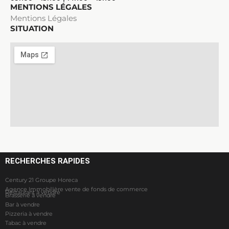
MENTIONS LÉGALES
Mentions Légales
SITUATION
RECHERCHES RAPIDES
Century 21 Groupe Horeca
Agence Immobilière vente de fonds de commerce
Restaurant à vendre
Brasserie à vendre
Bar à vendre
Pizzeria à vendre
Tabac à vendre