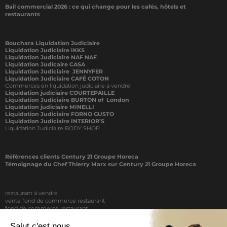
Bail commercial 2026 : ce qui change pour les cafés, hôtels et
restaurants
Bouchara Liquidation Judiciaire
Liquidation Judiciaire IKKS
Liquidation Judiciaire NAF NAF
Liquidation Judicaire CASA
Liquidation Judiciaire JENNYFER
Liquidation Judiciaire CAFÉ COTON
Commerces en liquidation judiciaire à vendre
Liquidation judiciaire COURTEPAILLE
Liquidation Judiciaire BURTON of London
Liquidation judiciaire MINELLI
Liquidation Judiciaire FORNO GUSTO
Liquidation Judiciaire INTERIOR’S
Liquidation Judiciaire BODY SHOP
Références clients Century 21 Groupe Horeca
Témoignage du Chef Thierry Marx sur Century 21 Groupe Horeca
restaurant à vendre
vente fond de commerce restaurant
fond de commerce restaurant
acheter un restaurant
achat restaurant