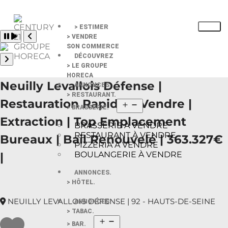
> ESTIMER
Pause slide rotation
> VENDRE
Resume slide rotation
Previous slide
SON COMMERCE
DÉCOUVREZ
> LE GROUPE
Next slide
HORECA
Neuilly Levallois Défense |
ANNONCES.
> RESTAURANT.
Restauration Rapide à Vendre |
> BRASSERIE.
Extraction | Top Emplacement
BRASSERIE À VENDRE
RESTAURANT À VENDRE
Bureaux | Bail Renouvelé | 363.327€
PIZZERIA À VENDRE
BOULANGERIE À VENDRE
|
ANNONCES.
> HÔTEL.
NEUILLY LEVALLOIS DÉFENSE | 92 - HAUTS-DE-SEINE
ANNONCES.
> TABAC.
> BAR.