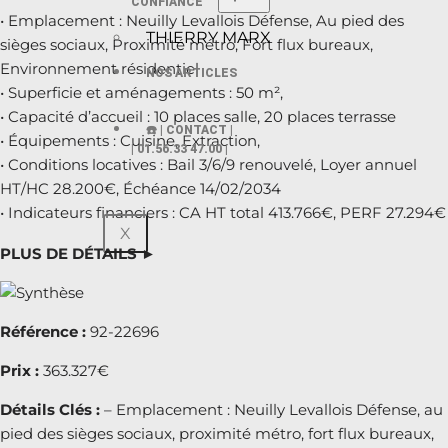
CONFIANCE
• Emplacement : Neuilly Levallois Défense, Au pied des
THIERRY MARX
sièges sociaux, Proximité métro, Fort flux bureaux,
Environnement résidentiel
NOS ARTICLES
• Superficie et aménagements : 50 m²,
• Capacité d’accueil : 10 places salle, 20 places terrasse
☎️ | CONTACT |
• Équipements : Cuisine, Extraction,
| 01.56.33 47.00 |
• Conditions locatives : Bail 3/6/9 renouvelé, Loyer annuel
HT/HC 28.200€, Échéance 14/02/2034
• Indicateurs financiers : CA HT total 413.766€, PERF 27.294€
X
PLUS DE DÉTAILS ►
Référence :
92-22696
Prix :
363.327€
Détails Clés :
– Emplacement : Neuilly Levallois Défense, au
pied des sièges sociaux, proximité métro, fort flux bureaux,