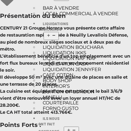
BAR À VENDRE
LOCAL COMMERCIAL À VENDRE
Présentation du bien
LIQUIDATIONS
CENTURY 21 Groupe Horeca vous présente cette affaire
JUDICIAIRES
de restauration rapide située à Neuilly Levallois Défense,
au pied de nombreux sièges sociaux et à deux pas du
LIQUIDATION BOUCHARA
métro.
LIQUIDATION IKKS
L’établissement bénéficie d’un top emplacement avec un
LIQUIDATION NAF NAF
fort flux bureaux le midi et un environnement résidentiel
LIQUIDATION CASA
LIQUIDATION JENNYFER
le soir.
CAFÉ COTON
Il développe 50 m² avec une dizaine de places en salle et
BODY SHOP
une terrasse de 20 places.
INTERIOR’S
La cuisine est équipée d’une extraction et le bail 3/6/9
BURTON OF LONDON
MINELLI
vient d’être renouvelé avec un loyer annuel HT/HC de
COURTEPAILLE
28.200€.
FORNO GUSTO
Le CA HT total atteint 413.766€.
ILS NOUS
Points Forts :
ONT FAIT