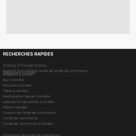
RECHERCHES RAPIDES
Century 21 Groupe Horeca
Agence Immobilière vente de fonds de commerce
Restaurant à vendre
Brasserie à vendre
Bar à vendre
Pizzeria à vendre
Tabac à vendre
Restauration rapide à vendre
Laboratoire de cuisine à vendre
Hôtel à vendre
Cession de fonds de commerce
Fonds de commerce
Fonds de commerce à vendre
Estimation de fonds de commerce