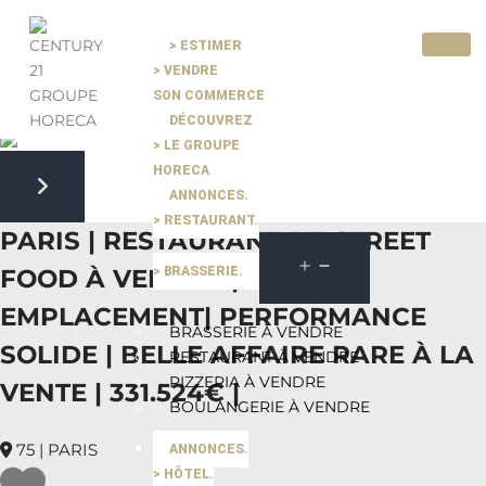
> ESTIMER
> VENDRE
Pause slide rotation
SON COMMERCE
Resume slide rotation
Previous slide
DÉCOUVREZ
> LE GROUPE
HORECA
ANNONCES.
Next slide
> RESTAURANT.
PARIS | RESTAURANT DE STREET
> BRASSERIE.
FOOD À VENDRE | TOP
EMPLACEMENT| PERFORMANCE
BRASSERIE À VENDRE
SOLIDE | BELLE AFFAIRE RARE À LA
RESTAURANT À VENDRE
PIZZERIA À VENDRE
VENTE | 331.524€ |
BOULANGERIE À VENDRE
75 | PARIS
ANNONCES.
> HÔTEL.