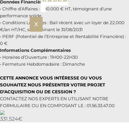
| 01.56.33 47.00 |
Données Financières du Bien
• Chiffre d’Affaires : 800.000 € HT, témoignant d’une
performance solide
• Conditions Locatives : Bail récent avec un loyer de 22.000
X
€/an HT/HC, se terminant le 31/08/2031
• PERF (Potentiel de l’Entreprise et Rentabilité Financière) :
0 €
Informations Complémentaires
• Horaires d’Ouverture : 11H00-22H30
• Fermeture Hebdomadaire : Dimanche
CETTE ANNONCE VOUS INTÉRESSE OU VOUS
SOUHAITEZ NOUS PRÉSENTER VOTRE PROJET
D’ACQUISITION OU DE CESSION ?
CONTACTEZ NOS EXPERTS EN UTILISANT NOTRE
FORMULAIRE OU EN COMPOSANT LE : 01.56.33.47.00
331.524€