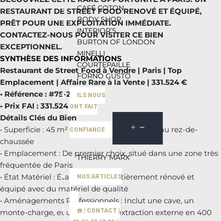
CAFÉ COTON
RESTAURANT DE STREET FOOD RENOVÉ ET ÉQUIPÉ,
BODY SHOP
PRÊT POUR UNE EXPLOITATION IMMÉDIATE.
INTERIOR’S
CONTACTEZ-NOUS POUR VISITER CE BIEN
BURTON OF LONDON
EXCEPTIONNEL.
MINELLI
SYNTHÈSE DES INFORMATIONS
COURTEPAILLE
Restaurant de Street Food à Vendre | Paris | Top
FORNO GUSTO
Emplacement | Affaire Rare à la Vente | 331.524 €
• Référence : #75-221970
ILS NOUS
• Prix FAI : 331.524 €
ONT FAIT
Détails Clés du Bien
• Superficie : 45 m² de surface commerciale au rez-de-
CONFIANCE
chaussée
• Emplacement : De premier choix, situé dans une zone très
THIERRY MARX
fréquentée de Paris
• État Matériel : Établissement entièrement rénové et
NOS ARTICLES
équipé avec du matériel de qualité
• Aménagements Professionnels : Inclut une cave, un
☎️ | CONTACT |
monte-charge, et un système d’extraction externe en 400