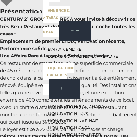
Présentation du bien
ANNONCES.
> TABAC.
CENTURY 21 GROUPE HORECA vous invite à découvrir ce
très Beau Restaurant de Street Food qui coche toutes les
> BAR.
cases :
Emplacement de premier choix, Rénovation récente,
Performance solide.
BAR À VENDRE
Une Affaire Rare à la vente à Saisir sans tarder
LOCAL COMMERCIAL À VENDRE
Ce restaurant de street food, d’une superficie commerciale
LIQUIDATIONS
de 45 m² au rez-de-chaussée, bénéficie d’un emplacement
JUDICIAIRES
de choix dans la capitale. L’établissement a été entièrement
rénové, équipé avec du matériel de qualité. Des installations
telles qu’une cave, un monte-charge, et une extraction
externe de 400 complètent les aménagements de ce local.
LIQUIDATION BOUCHARA
Avec un chiffre d’affaires de 800.000 € HT, le restaurant
LIQUIDATION IKKS
montre une performance solide et bénéficie d’un bail récent
LIQUIDATION NAF NAF
qui court jusqu’au 31/08/2031.
LIQUIDATION CASA
Le loyer est fixé à 22.000€ par an, hors taxes et charge.
LIQUIDATION JENNYFER
DÉCOUVREZ CETTE RARE OPPORTUNITÉ À PARIS. UN