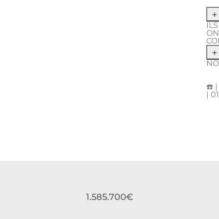
IL
ON
CO
NO
☎️ 
| 0
1.585.700€