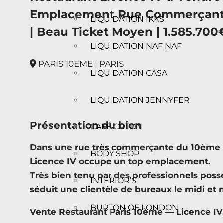
Emplacement Rue Commerçante 
LIQUIDATION IKKS
| Beau Ticket Moyen | 1.585.700€
LIQUIDATION NAF NAF
PARIS 10EME | PARIS
LIQUIDATION CASA
LIQUIDATION JENNYFER
Présentation du bien
CAFÉ COTON
Dans une rue très commerçante du 10ème a
BODY SHOP
Licence IV occupe un top emplacement.
Très bien tenu par des professionnels possé
INTERIOR’S
séduit une clientèle de bureaux le midi et 
BURTON OF LONDON
Vente Restaurant Paris 10ème — Licence IV,