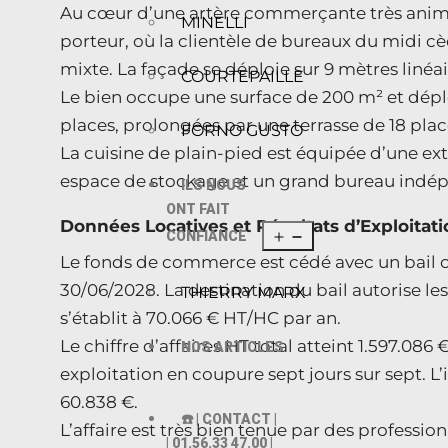
Au cœur d’une artère commerçante très animé
MINELLI
porteur, où la clientèle de bureaux du midi cè
mixte. La façade se déploie sur 9 mètres linéai
COURTEPAILLE
Le bien occupe une surface de 200 m² et déplo
places, prolongées par une terrasse de 18 pla
FORNO GUSTO
La cuisine de plain-pied est équipée d’une ex
espace de stockage et un grand bureau indé
ILS NOUS
ONT FAIT
Données Locatives et Résultats d’Exploitati
CONFIANCE
Le fonds de commerce est cédé avec un bail c
30/06/2028. La destination du bail autorise les
THIERRY MARX
s’établit à 70.066 € HT/HC par an.
Le chiffre d’affaires HT total atteint 1.597.08
NOS ARTICLES
exploitation en coupure sept jours sur sept. L
60.838 €.
☎️ | CONTACT |
L’affaire est très bien tenue par des professi
| 01.56.33 47.00 |