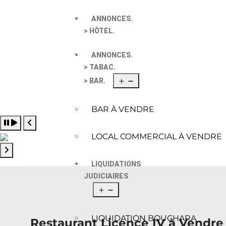
ANNONCES.
> HÔTEL.
ANNONCES.
> TABAC.
> BAR.
BAR À VENDRE
Pause slide rotation
Resume slide rotation
Previous slide
LOCAL COMMERCIAL À VENDRE
Next slide
LIQUIDATIONS
JUDICIAIRES
LIQUIDATION BOUCHARA
Restaurant Licence IV à Vendre 