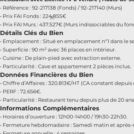
• Référence : 92-217138 (Fonds) / 92-217140 (Murs)
• Prix FAI Fonds : 224.855€
X
• Prix FAI Murs : 437.527€ (Murs indissociables du fon
Détails Clés du Bien
• Emplacement : Situé en emplacement n°1 dans le sec
• Superficie : 90 m² avec 36 places en intérieur.
• Cuisine : De plain-pied avec extraction externe.
• Particularité : Cave et appartement 2 pièces inclus.
Données Financières du Bien
• Chiffre d’Affaires : 320.813€/HT (CA constant depuis
• PERF : 72.656€.
• Particularité : Restaurant tenu depuis plus de 20 ans,
Informations Complémentaires
• Horaires d’ouverture : 12h00-14h00 / 19h30-22h30.
• Fermeture hebdomadaire : Samedi matin et après-
• Fermeture annuelle : 4 semaines.