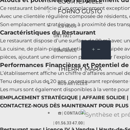
Atouts et potentiels de l’emplacement du
COURTEPAILLE
Ce restaurant bénéficie d’un emplacement excepti
FORNO GUSTO
Avec une clientèle régulière composée de résidents, de
Son emplacement stratégique, à proximité des transpo
ILS NOUS
Caractéristiques du Restaurant
ONT FAIT
Le restaurant dispose d’une surface de 90 m² avec une 
La cuisine, de plain-pied, est entièrement équipée
CONFIANCE
pièces, ajoutant une dimension pratique pour l’explo
Performances Financières et Potentiel 
THIERRY MARX
L’établissement affiche un chiffre d’affaires annuel d
Tenu depuis plus de 20 ans, ce restaurant représente 
NOS ARTICLES
Les murs sont également disponibles à la vente pour 
EMPLACEMENT STRATÉGIQUE | AFFAIRE SOLIDE |
CONTACTEZ-NOUS DÈS MAINTENANT POUR PLUS 
☎️ | CONTACT |
| 01.56.33 47.00 |
Restaurant avec Licence IV à Vendre | Hauts-de-S