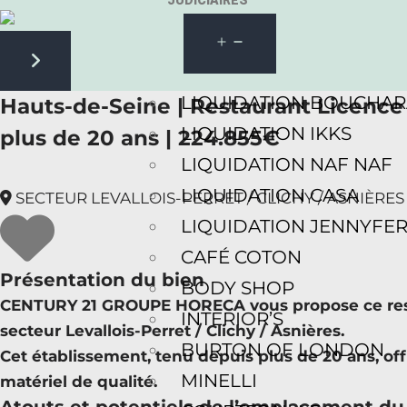
JUDICIAIRES
Next slide
LIQUIDATION BOUCHA
Hauts-de-Seine | Restaurant Licence 
LIQUIDATION IKKS
plus de 20 ans | 224.855€
LIQUIDATION NAF NAF
LIQUIDATION CASA
SECTEUR LEVALLOIS-PERRET / CLICHY / ASNIÈRES
LIQUIDATION JENNYFE
CAFÉ COTON
Présentation du bien
BODY SHOP
CENTURY 21 GROUPE HORECA vous propose ce restau
INTERIOR’S
secteur Levallois-Perret / Clichy / Asnières.
BURTON OF LONDON
Cet établissement, tenu depuis plus de 20 ans, o
MINELLI
matériel de qualité.