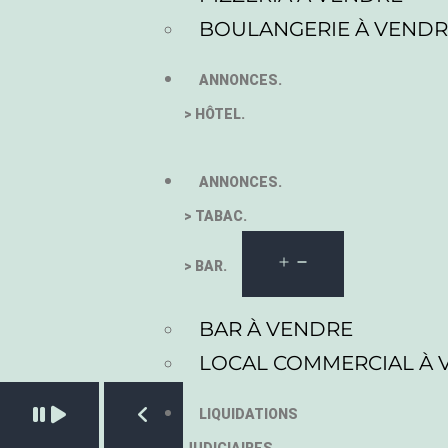
BOULANGERIE À VEND
ANNONCES.
> HÔTEL.
ANNONCES.
> TABAC.
> BAR.
BAR À VENDRE
LOCAL COMMERCIAL À 
Pause slide rotation
LIQUIDATIONS
Resume slide rotation
Previous slide