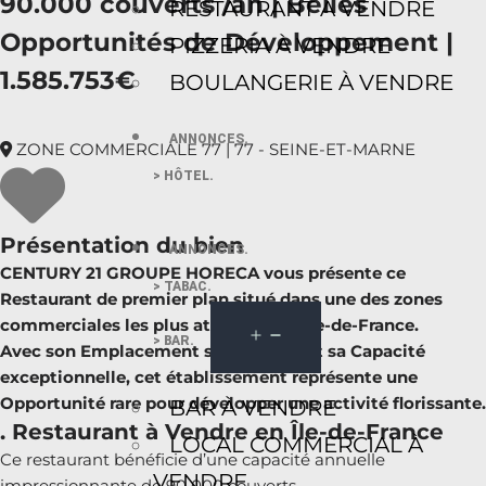
90.000 couverts /an | Belles
RESTAURANT À VENDRE
Opportunités de Développement |
PIZZERIA À VENDRE
1.585.753€
BOULANGERIE À VENDRE
ANNONCES.
ZONE COMMERCIALE 77 | 77 - SEINE-ET-MARNE
> HÔTEL.
Présentation du bien
ANNONCES.
CENTURY 21 GROUPE HORECA vous présente ce
> TABAC.
Restaurant de premier plan situé dans une des zones
commerciales les plus attractives d’Île-de-France.
> BAR.
Avec son Emplacement stratégique et sa Capacité
exceptionnelle, cet établissement représente une
Opportunité rare pour développer une activité florissante.
BAR À VENDRE
. Restaurant à Vendre en Île-de-France
LOCAL COMMERCIAL À
Ce restaurant bénéficie d’une capacité annuelle
VENDRE
impressionnante de 90 000 couverts.