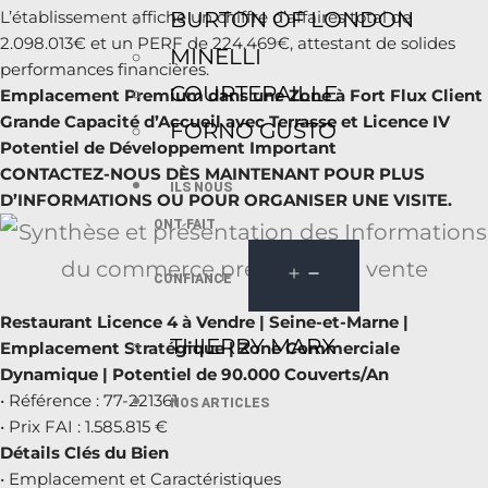
BURTON OF LONDON
L’établissement affiche un chiffre d’affaires total de
2.098.013€ et un PERF de 224.469€, attestant de solides
MINELLI
performances financières.
COURTEPAILLE
Emplacement Premium dans une Zone à Fort Flux Client
Grande Capacité d’Accueil avec Terrasse et Licence IV
FORNO GUSTO
Potentiel de Développement Important
CONTACTEZ-NOUS DÈS MAINTENANT POUR PLUS
ILS NOUS
D’INFORMATIONS OU POUR ORGANISER UNE VISITE.
ONT FAIT
CONFIANCE
Restaurant Licence 4 à Vendre | Seine-et-Marne |
THIERRY MARX
Emplacement Stratégique | Zone Commerciale
Dynamique | Potentiel de 90.000 Couverts/An
• Référence : 77-221361
NOS ARTICLES
• Prix FAI : 1.585.815 €
Détails Clés du Bien
• Emplacement et Caractéristiques