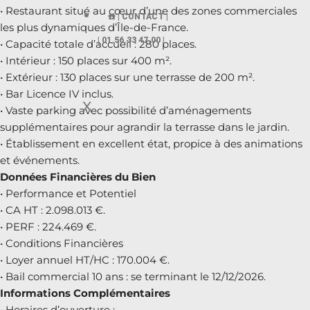
• Restaurant situé au cœur d’une des zones commerciales
☎️ | CONTACT |
les plus dynamiques d’Île-de-France.
| 01.56.33 47.00 |
• Capacité totale d’accueil : 280 places.
• Intérieur : 150 places sur 400 m².
• Extérieur : 130 places sur une terrasse de 200 m².
• Bar Licence IV inclus.
X
• Vaste parking avec possibilité d’aménagements
supplémentaires pour agrandir la terrasse dans le jardin.
• Établissement en excellent état, propice à des animations
et événements.
Données Financières du Bien
• Performance et Potentiel
• CA HT : 2.098.013 €.
• PERF : 224.469 €.
• Conditions Financières
• Loyer annuel HT/HC : 170.004 €.
• Bail commercial 10 ans : se terminant le 12/12/2026.
Informations Complémentaires
• Horaires d’ouverture :