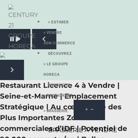
> ESTIMER
> VENDRE
Pause slide rotation
SON COMMERCE
Resume slide rotation
Previous slide
DÉCOUVREZ
> LE GROUPE
HORECA
Next slide
Restaurant Licence 4 à Vendre |
ANNONCES.
Seine-et-Marne | Emplacement
> RESTAURANT.
Stratégique | Au cœur d'une des
> BRASSERIE.
Plus Importantes Zones
commerciales d’IDF | Potentiel de
BRASSERIE À VENDRE