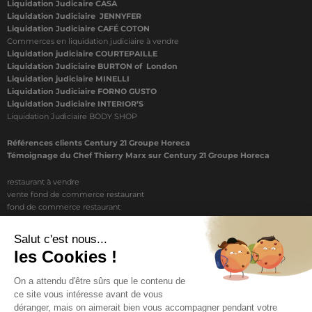
Liquidation Judicaire CASA
Liquidation Judiciaire JENNYFER
Liquidation Judiciaire CAFÉ COTON
Commerces en liquidation judiciaire à vendre
Liquidation judiciaire COURTEPAILLE
Liquidation Judiciaire BURTON of London
Liquidation judiciaire MINELLI
Liquidation Judiciaire FORNO GUSTO
Liquidation Judiciaire INTERIOR’S
Liquidation Judiciaire BODY SHOP
Références clients Century 21 Groupe Horeca
Témoignage du Chef Thierry Marx sur Century 21 Groupe Horeca
restaurant à vendre
vente fond de commerce restaurant
fond de commerce restaurant
acheter un restaurant
achat restaurant
vente de fond de commerce restaurant
acheter restaurant
restaurant vendre