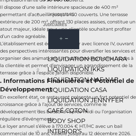
Il dispose d’une salle intérieure spacieuse de 400 m²
permettant d’accueillir jusqu’à 150 couverts. Une terrasse
LIQUIDATIONS
extérieure de 200 m², offrant 130 places assises, constitue un
JUDICIAIRES
atout majeur, idéale pour une clientèle souhaitant profiter
d’un cadre agréable.
L’établissement est équipé d’un bar avec licence IV, ouvrant
des perspectives intéressantes pour diversifier les services et
LIQUIDATION BOUCHARA
organiser des animations. Un vaste parking facilite l’accès à
la clientèle et permet d’envisager un agrandissement de la
LIQUIDATION IKKS
terrasse grâce à l’espace jardin disponible.
LIQUIDATION NAF NAF
. Informations Financières et Potentiel de
Développement
LIQUIDATION CASA
En excellent état, ce restaurant présente un fort potentiel de
LIQUIDATION JENNYFER
croissance grâce à l’ajout de services, comme le
CAFÉ COTON
développement des boissons l’après-midi ou l’organisation
régulière d’événements.
BODY SHOP
Le loyer annuel s’élève à 170.004 € HT/HC avec un bail
INTERIOR’S
commercial de 10 ans, valable jusqu’au 12 décembre 2026.