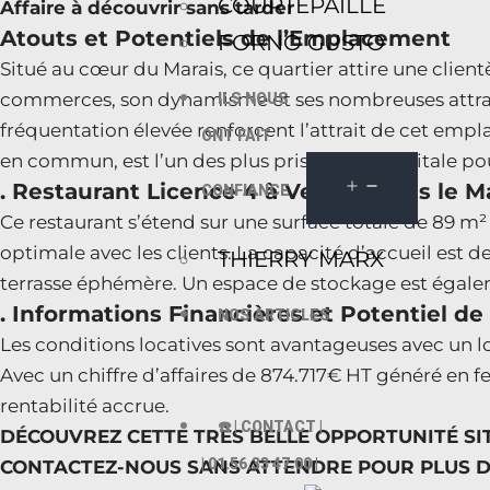
COURTEPAILLE
Affaire à découvrir sans tarder
Atouts et Potentiels de l’Emplacement
FORNO GUSTO
Situé au cœur du Marais, ce quartier attire une client
commerces, son dynamisme et ses nombreuses attractio
ILS NOUS
fréquentation élevée renforcent l’attrait de cet empl
ONT FAIT
en commun, est l’un des plus prisés de la capitale pour
. Restaurant Licence 4 à Vendre dans le Ma
CONFIANCE
Ce restaurant s’étend sur une surface totale de 89 m²
optimale avec les clients. La capacité d’accueil est de 
THIERRY MARX
terrasse éphémère. Un espace de stockage est égalem
. Informations Financières et Potentiel 
NOS ARTICLES
Les conditions locatives sont avantageuses avec un 
Avec un chiffre d’affaires de 874.717€ HT généré en f
rentabilité accrue.
☎️ | CONTACT |
DÉCOUVREZ CETTE TRÈS BELLE OPPORTUNITÉ SI
| 01.56.33 47.00 |
CONTACTEZ-NOUS SANS ATTENDRE POUR PLUS DE