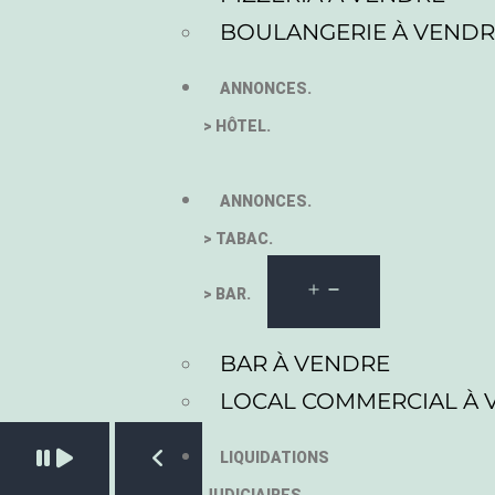
BOULANGERIE À VEND
ANNONCES.
> HÔTEL.
ANNONCES.
> TABAC.
> BAR.
BAR À VENDRE
LOCAL COMMERCIAL À 
Pause slide rotation
LIQUIDATIONS
Resume slide rotation
Previous slide