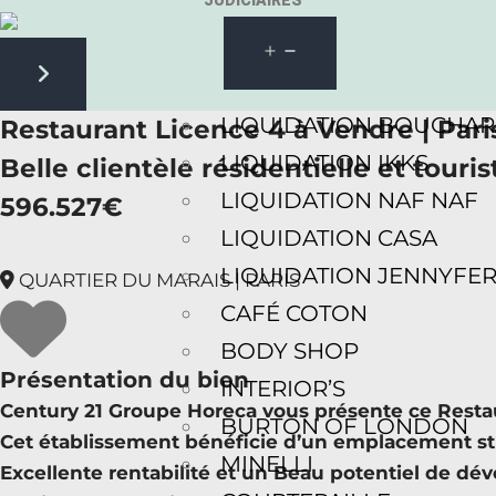
JUDICIAIRES
Next slide
LIQUIDATION BOUCHA
Restaurant Licence 4 à Vendre | Pari
LIQUIDATION IKKS
Belle clientèle résidentielle et touris
LIQUIDATION NAF NAF
596.527€
LIQUIDATION CASA
LIQUIDATION JENNYFE
QUARTIER DU MARAIS | PARIS
CAFÉ COTON
BODY SHOP
Présentation du bien
INTERIOR’S
Century 21 Groupe Horeca vous présente ce Restaur
BURTON OF LONDON
Cet établissement bénéficie d’un emplacement strat
MINELLI
Excellente rentabilité et un Beau potentiel de d