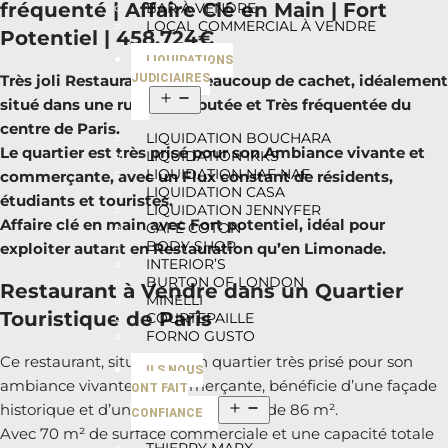
fréquenté | Affaire Clé en Main | Fort
BAR À VENDRE
LOCAL COMMERCIAL À VENDRE
Potentiel | 458.724€
LIQUIDATIONS
Très joli Restaurant avec beaucoup de cachet, idéalement
JUDICIAIRES
situé dans une rue Très réputée et Très fréquentée du
centre de Paris.
LIQUIDATION BOUCHARA
Le quartier est très prisé pour son Ambiance vivante et
LIQUIDATION IKKS
LIQUIDATION NAF NAF
commerçante, avec un Flux constant de résidents,
LIQUIDATION CASA
étudiants et touristes.
LIQUIDATION JENNYFER
Affaire clé en main avec Fort potentiel, idéal pour
CAFÉ COTON
BODY SHOP
exploiter autant en Restauration qu’en Limonade.
INTERIOR’S
BURTON OF LONDON
Restaurant à Vendre dans un Quartier
MINELLI
Touristique de Paris
COURTEPAILLE
FORNO GUSTO
Ce restaurant, situé dans un quartier très prisé pour son
ILS NOUS
ambiance vivante et commerçante, bénéficie d’une façade
ONT FAIT
historique et d’une superficie totale de 86 m².
CONFIANCE
Avec 70 m² de surface commerciale et une capacité totale