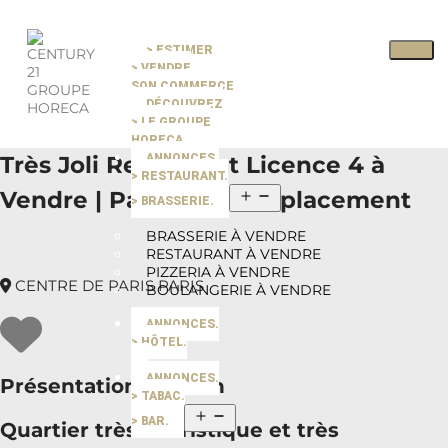
> ESTIMER
Pause slide rotation
> VENDRE
Resume slide rotation
Previous slide
SON COMMERCE
DÉCOUVREZ
> LE GROUPE
Next slide
HORECA
Très Joli Restaurant Licence 4 à
ANNONCES.
> RESTAURANT.
Vendre | Paris | Top Emplacement
> BRASSERIE.
BRASSERIE À VENDRE
RESTAURANT À VENDRE
PIZZERIA À VENDRE
CENTRE DE PARIS PARIS
BOULANGERIE À VENDRE
ANNONCES.
> HÔTEL.
ANNONCES.
Présentation du bien
> TABAC.
> BAR.
Quartier très Touristique et très