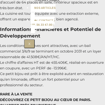
THIERRY MARX
d’accueil de 64 places en salle, l’intérieur spacieux est en
très bon état.
NOS ARTICLES
La cuisine est toute équipée avec une extraction externe,
offrant un espace fonctionnel et bien agencé.
☎️ | CONTACT |
| 01.56.33 47.00 |
Informations Financières et Potentiel de
Développement
X
Les conditions locatives sont attractives, avec un bail
commercial 3/6/9 se terminant en octobre 2031 et un loyer
raisonnable de 41.508€/AN/HT/HC.
Le chiffre d’affaires HT est de 455.406€, réalisé en ouverture
en coupure, avec un PERF de -13.996€.
Ce petit bijou est prêt à être exploité autant en restauration
qu’en limonade, offrant un fort potentiel pour un
professionnel du secteur.
RARE À LA VENTE
DÉCOUVREZ CE PETIT BIJOU AU CŒUR DE PARIS.