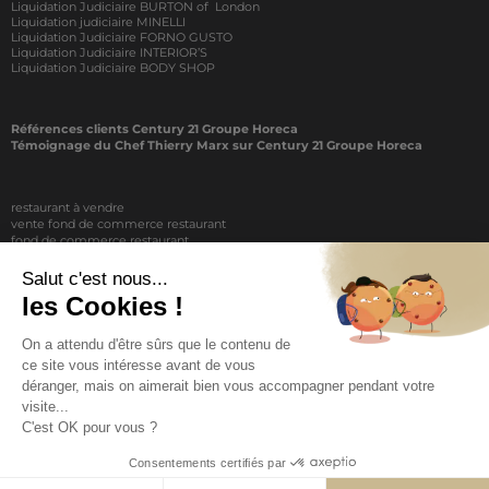
Liquidation Judiciaire BURTON of London
Liquidation judiciaire MINELLI
Liquidation Judiciaire FORNO GUSTO
Liquidation Judiciaire INTERIOR’S
Liquidation Judiciaire BODY SHOP
Références clients Century 21 Groupe Horeca
Témoignage du Chef Thierry Marx sur Century 21 Groupe Horeca
restaurant à vendre
vente fond de commerce restaurant
fond de commerce restaurant
acheter un restaurant
achat restaurant
vente de fond de commerce restaurant
acheter restaurant
restaurant vendre
COPYRIGHT © 2026