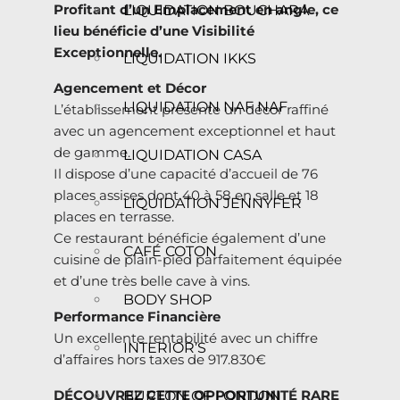
Profitant d’un Emplacement en angle, ce
LIQUIDATION BOUCHARA
lieu bénéficie d’une Visibilité
Exceptionnelle.
LIQUIDATION IKKS
Agencement et Décor
LIQUIDATION NAF NAF
L’établissement présente un décor raffiné
avec un agencement exceptionnel et haut
de gamme.
LIQUIDATION CASA
Il dispose d’une capacité d’accueil de 76
places assises dont 40 à 58 en salle et 18
LIQUIDATION JENNYFER
places en terrasse.
Ce restaurant bénéficie également d’une
CAFÉ COTON
cuisine de plain-pied parfaitement équipée
et d’une très belle cave à vins.
BODY SHOP
Performance Financière
Un excellente rentabilité avec un chiffre
INTERIOR’S
d’affaires hors taxes de 917.830€
DÉCOUVREZ CETTE OPPORTUNITÉ RARE
BURTON OF LONDON