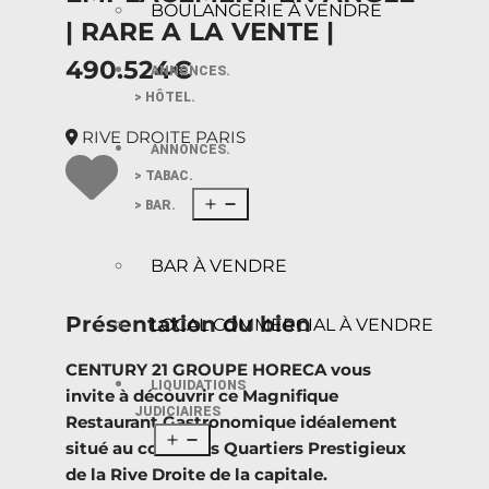
BOULANGERIE À VENDRE
| RARE A LA VENTE |
490.524€
ANNONCES.
> HÔTEL.
RIVE DROITE PARIS
ANNONCES.
> TABAC.
> BAR.
BAR À VENDRE
Présentation du bien
LOCAL COMMERCIAL À VENDRE
CENTURY 21 GROUPE HORECA vous
LIQUIDATIONS
invite à découvrir ce Magnifique
JUDICIAIRES
Restaurant Gastronomique idéalement
situé au coeur des Quartiers Prestigieux
de la Rive Droite de la capitale.