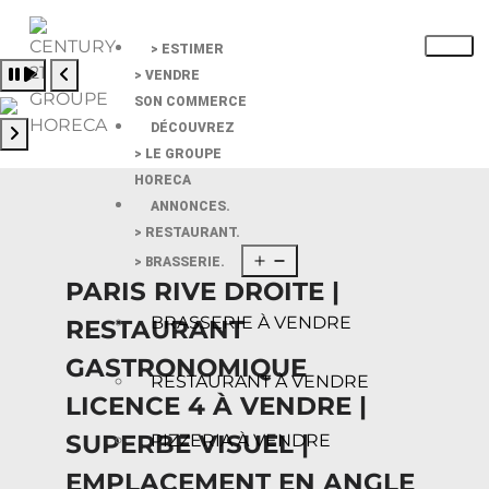
> ESTIMER
Pause slide rotation
> VENDRE
Resume slide rotation
Previous slide
SON COMMERCE
DÉCOUVREZ
> LE GROUPE
Next slide
HORECA
ANNONCES.
> RESTAURANT.
> BRASSERIE.
PARIS RIVE DROITE |
BRASSERIE À VENDRE
RESTAURANT
GASTRONOMIQUE
RESTAURANT À VENDRE
LICENCE 4 À VENDRE |
SUPERBE VISUEL |
PIZZERIA À VENDRE
EMPLACEMENT EN ANGLE