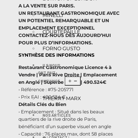
A LA VENTE SUR PARIS.
UN RESTAURANT GASTRONOMIQUE AVEC
MINELLI
UN POTENTIEL REMARQUABLE ET UN
EMPLACEMENT EXCEPTIONNEL
COURTEPAILLE
CONTACTEZ-NOUS DÈS AUJOURD’HUI
POUR PLUS D’INFORMATIONS.
FORNO GUSTO
SYNTHÈSE DES INFORMATIONS
ILS NOUS
Restaurant Gastronomique Licence 4 à
ONT FAIT
Vendre | Paris Rive Droite | Emplacement
CONFIANCE
en Angle | Superbe Visuel | 490.524€
• Référence : #75-205771
• Prix FAI : 490.524 €
THIERRY MARX
Détails Clés du Bien
• Emplacement : Situé dans les beaux
NOS ARTICLES
quartiers de la rive droite de Paris,
bénéficiant d’un superbe visuel en angle
• Capacité : 76 places max, dont 58 places
☎️ | CONTACT |