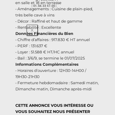
en salle et 18 en terrasse
| 01.56.33 47.00 |
• Aménagements : Cuisine de plain-pied,
très belle cave à vins
• Décor : Raffiné et haut de gamme
• Rentabilité : Excellente
X
Données Financières du Bien
• Chiffre d’affaires : 917.830 € HT annuel
• PERF : 131.637 €
• Loyer : 51.588 € HT/HC annuel
• Bail : 3/6/9, se termine le 01/07/2025
Informations Complémentaires
• Horaires d’ouverture : 12H30-14H00 /
19H30-21H30
• Fermeture hebdomadaire : Samedi matin,
Dimanche matin, Dimanche après-midi
CETTE ANNONCE VOUS INTÉRESSE OU
VOUS SOUHAITEZ NOUS PRÉSENTER