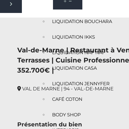
Next slide
LIQUIDATION BOUCHARA
LIQUIDATION IKKS
Val-de-Marne | Restaurant à Vend
LIQUIDATION NAF NAF
Terrasses | Cuisine Professionnel
LIQUIDATION CASA
352.700€ |
LIQUIDATION JENNYFER
VAL DE MARNE | 94 - VAL-DE-MARNE
CAFÉ COTON
BODY SHOP
Présentation du bien