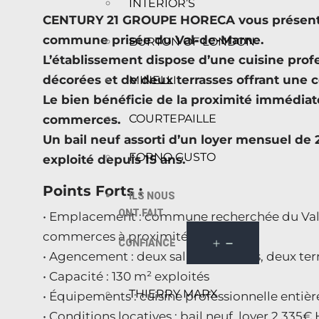
INTERIOR’S
CENTURY 21 GROUPE HORECA vous présente 
commune prisée du Val-de-Marne.
BURTON OF LONDON
L’établissement dispose d’une cuisine prof
décorées et de deux terrasses offrant une c
MINELLI
Le bien bénéficie de la proximité immédiate
COURTEPAILLE
commerces.
Un bail neuf assorti d’un loyer mensuel d
FORNO GUSTO
exploité depuis 15 ans.
Points Forts :
ILS NOUS
ONT FAIT
• Emplacement : commune recherchée du Val-
commerces à proximité
CONFIANCE
• Agencement : deux salles décorées, deux terr
• Capacité : 130 m² exploités
THIERRY MARX
• Équipements : cuisine professionnelle enti
• Conditions locatives : bail neuf, loyer 2.335€