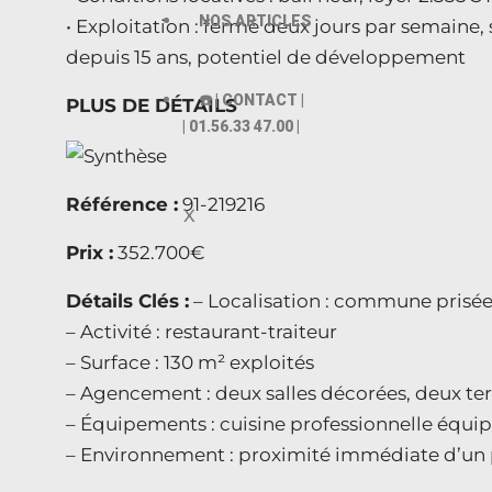
NOS ARTICLES
• Exploitation : fermé deux jours par semaine
depuis 15 ans, potentiel de développement
☎️ | CONTACT |
PLUS DE DÉTAILS
| 01.56.33 47.00 |
Référence :
91-219216
X
Prix :
352.700€
Détails Clés :
– Localisation : commune prisé
– Activité : restaurant-traiteur
– Surface : 130 m² exploités
– Agencement : deux salles décorées, deux terr
– Équipements : cuisine professionnelle équi
– Environnement : proximité immédiate d’un