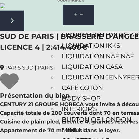
JUDICIAIRES
Next slide
LIQUIDATION BOUCHA
SUD DE PARIS | BRASSERIE D'ANGLE
LIQUIDATION IKKS
LICENCE 4 | 2.414.400€
LIQUIDATION NAF NAF
LIQUIDATION CASA
PARIS SUD | PARIS
LIQUIDATION JENNYFE
CAFÉ COTON
Présentation du bien
BODY SHOP
CENTURY 21 GROUPE HORECA vous invite à découvri
INTERIOR’S
Capacité totale de 200 couverts dont 70 en terrasse
BURTON OF LONDON
Cuisine de plain-pied, Licence 4, grandes réserves
MINELLI
Appartement de 70 m² inclus dans le loyer.