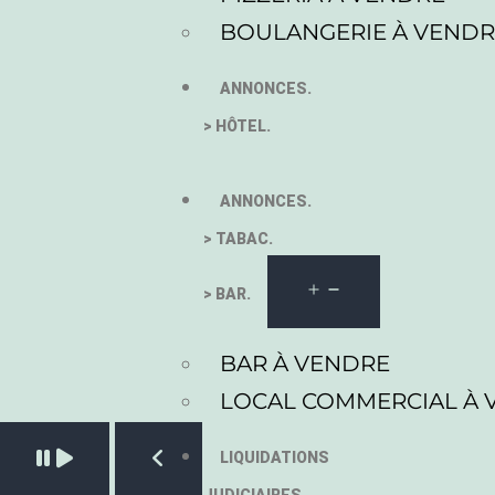
BOULANGERIE À VEND
ANNONCES.
> HÔTEL.
ANNONCES.
> TABAC.
> BAR.
BAR À VENDRE
LOCAL COMMERCIAL À 
Pause slide rotation
LIQUIDATIONS
Resume slide rotation
Previous slide