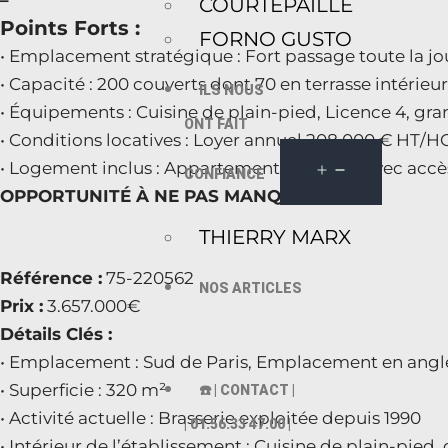
–
COURTEPAILLE
Points Forts :
FORNO GUSTO
• Emplacement stratégique : Fort passage toute la jo
• Capacité : 200 couverts dont 70 en terrasse intérieur
ILS NOUS
• Équipements : Cuisine de plain-pied, Licence 4, gra
ONT FAIT
• Conditions locatives : Loyer annuel 208 000 € HT/HC
• Logement inclus : Appartement de 70 m² avec acc
CONFIANCE
OPPORTUNITÉ À NE PAS MANQUER
THIERRY MARX
Référence :
75-220562
NOS ARTICLES
Prix :
3.657.000€
Détails Clés :
• Emplacement : Sud de Paris, Emplacement en angl
• Superficie : 320 m²
☎️ | CONTACT |
• Activité actuelle : Brasserie exploitée depuis 1990
| 01.56.33 47.00 |
• Intérieur de l’établissement : Cuisine de plain-pied,