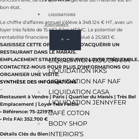
bon état.
LIQUIDATIONS
Le chiffre d’affaires annuel s’élève à 348.124 € HT, avec un
JUDICIAIRES
loyer très faible de 15.462 €/an HT/HC. Le potentiel de
rentabilité financière (PERF) est évalué à 25.583 €.
SAISISSEZ CETTE OPPORTUNITÉ D’ACQUÉRIR UN
RESTAURANT DANS LE MARAIS.
LIQUIDATION BOUCHARA
EMPLACEMENT STRATÉGIQUE AVEC LOYER TRÈS FAIBLE.
CONTACTEZ-NOUS POUR PLUS D’INFORMATIONS OU
LIQUIDATION IKKS
ORGANISER UNE VISITE.
LIQUIDATION NAF NAF
SYNTHÈSE DES INFORMATIONS
–
LIQUIDATION CASA
Restaurant à Vendre | Paris | Quartier du Marais | Très Bel
LIQUIDATION JENNYFER
Emplacement | Loyer Très Faible
• Référence: 75-221973
CAFÉ COTON
• Prix FAI: 352.700 €
BODY SHOP
INTERIOR’S
Détails Clés du Bien