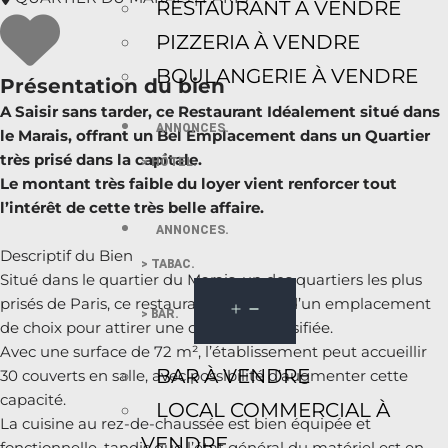
RESTAURANT À VENDRE
PIZZERIA À VENDRE
BOULANGERIE À VENDRE
Présentation du bien
A Saisir sans tarder, ce Restaurant Idéalement situé dans
ANNONCES.
le Marais, offrant un Bel Emplacement dans un Quartier
très prisé dans la capitale.
> HÔTEL.
Le montant très faible du loyer vient renforcer tout
l’intérêt de cette très belle affaire.
ANNONCES.
Descriptif du Bien
> TABAC.
Situé dans le quartier du Marais, un des quartiers les plus
prisés de Paris, ce restaurant bénéficie d’un emplacement
> BAR.
de choix pour attirer une clientèle diversifiée.
Avec une surface de 72 m², l’établissement peut accueillir
BAR À VENDRE
30 couverts en salle, avec possibilité d’augmenter cette
capacité.
LOCAL COMMERCIAL À
La cuisine au rez-de-chaussée est bien équipée et
VENDRE
fonctionnelle, tandis que l’état général du matériel est en