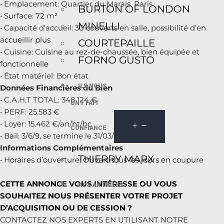
• Emplacement: Quartier du Marais, Paris
BURTON OF LONDON
• Surface: 72 m²
MINELLI
• Capacité d’accueil: 30 couverts en salle, possibilité d’en
accueillir plus
COURTEPAILLE
• Cuisine: Cuisine au rez-de-chaussée, bien équipée et
FORNO GUSTO
fonctionnelle
• État matériel: Bon état
ILS NOUS
Données Financières du Bien
• C.A.H.T TOTAL: 348.124 €
ONT FAIT
• PERF: 25.583 €
• Loyer: 15.462 €/an/ht/hc
CONFIANCE
• Bail: 3/6/9, se termine le 31/03/2025
Informations Complémentaires
THIERRY MARX
• Horaires d’ouverture: Ouvert tous les jours en coupure
CETTE ANNONCE VOUS INTÉRESSE OU VOUS
NOS ARTICLES
SOUHAITEZ NOUS PRÉSENTER VOTRE PROJET
D’ACQUISITION OU DE CESSION ?
CONTACTEZ NOS EXPERTS EN UTILISANT NOTRE