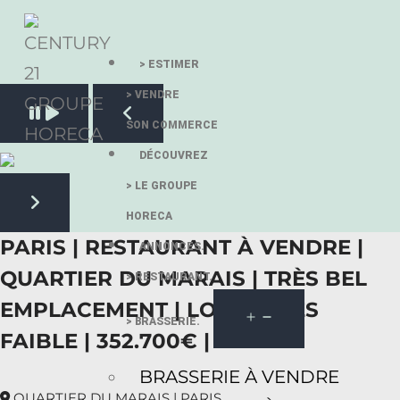
> ESTIMER
> VENDRE
Pause slide rotation
SON COMMERCE
Resume slide rotation
Previous slide
DÉCOUVREZ
> LE GROUPE
HORECA
Next slide
PARIS | RESTAURANT À VENDRE |
ANNONCES.
QUARTIER DU MARAIS | TRÈS BEL
> RESTAURANT.
EMPLACEMENT | LOYER TRÈS
> BRASSERIE.
FAIBLE | 352.700€ |
BRASSERIE À VENDRE
QUARTIER DU MARAIS | PARIS