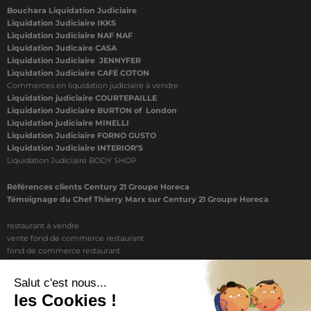
Bouchara Liquidation Judiciaire
Liquidation Judiciaire IKKS
Liquidation Judiciaire NAF NAF
Liquidation Judicaire CASA
Liquidation Judiciaire JENNYFER
Liquidation Judiciaire CAFÉ COTON
Commerces en liquidation judiciaire à vendre
Liquidation judiciaire COURTEPAILLE
Liquidation Judiciaire BURTON of London
Liquidation judiciaire MINELLI
Liquidation Judiciaire FORNO GUSTO
Liquidation Judiciaire INTERIOR’S
Liquidation Judiciaire BODY SHOP
Références clients Century 21 Groupe Horeca
Témoignage du Chef Thierry Marx sur Century 21 Groupe Horeca
restaurant à vendre
vente fond de commerce restaurant
fond de commerce restaurant
acheter un restaurant
achat restaurant
vente de fond de commerce restaurant
acheter restaurant