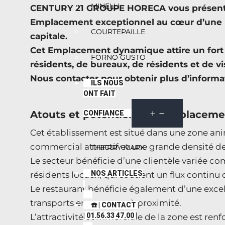
MINELLI
CENTURY 21 GROUPE HORECA vous présente 
Emplacement exceptionnel au cœur d’une R
COURTEPAILLE
capitale.
Cet Emplacement dynamique attire un fort f
FORNO GUSTO
résidents, de bureaux, de résidents et de vi
Nous contacter pour obtenir plus d’informa
ILS NOUS
ONT FAIT
Atouts et potentiels de l’emplaceme
CONFIANCE
Cet établissement est situé dans une zone an
commercial attractif et une grande densité d
THIERRY MARX
Le secteur bénéficie d’une clientèle variée co
NOS ARTICLES
résidents locaux, qui soutient un flux continu 
Le restaurant bénéficie également d’une excell
transports en commun à proximité.
☎️ | CONTACT |
| 01.56.33 47.00 |
L’attractivité commerciale de la zone est re