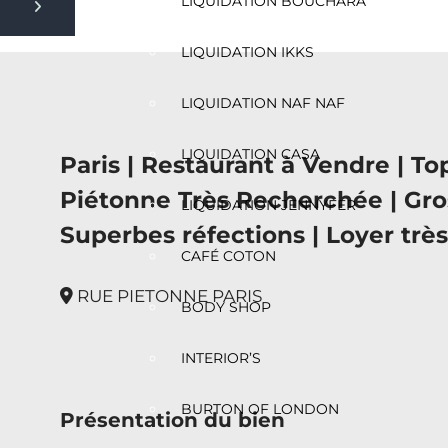
LIQUIDATION BOUCHARA
Next slide
LIQUIDATION IKKS
LIQUIDATION NAF NAF
LIQUIDATION CASA
Paris | Restaurant à Vendre | 
Piétonne Très Recherchée | Gros
LIQUIDATION JENNYFER
Superbes réfections | Loyer très 
CAFÉ COTON
RUE PIETONNE PARIS
BODY SHOP
INTERIOR’S
BURTON OF LONDON
Présentation du bien