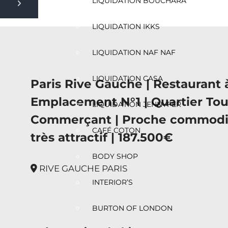
LIQUIDATION BOUCHARA
Next slide
LIQUIDATION IKKS
LIQUIDATION NAF NAF
LIQUIDATION CASA
Paris Rive Gauche | Restaurant 
Emplacement N°1 | Quartier Tou
LIQUIDATION JENNYFER
Commerçant | Proche commodité
CAFÉ COTON
très attractif | 187.500€
BODY SHOP
RIVE GAUCHE PARIS
INTERIOR’S
BURTON OF LONDON