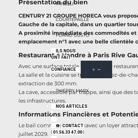
Présentation du bien
MINELLI
CENTURY 21 GROUPE HORECA vous propose ce
COURTEPAILLE
Gauche de la capitale, dans un quartier to
A proximité immédiate des commodités et d
FORNO GUSTO
emplacement n°1 avec une belle clientèle c
ILS NOUS
Restaurant à Vendre à Paris Rive G
ONT FAIT
Avec une surface totale de 98 m², ce restaurant
CONFIANCE
La salle et la cuisine se trouvent au rez-de-ch
extraction de 300 mm.
THIERRY MARX
La cave, accessible par trappe, ainsi que des 
les infrastructures.
NOS ARTICLES
Informations Financières et Potent
Le bail commercial 3/6/9, avec un loyer attract
☎️ | CONTACT |
| 01.56.33 47.00 |
juillet 2029.