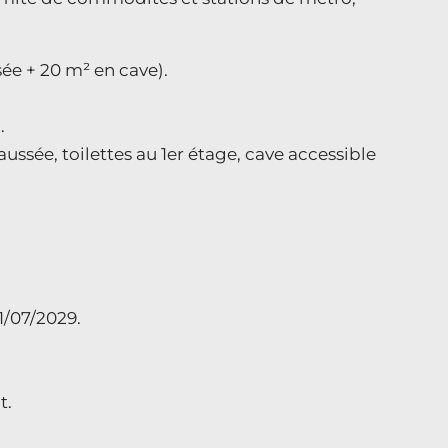
sée + 20 m² en cave).
.
aussée, toilettes au 1er étage, cave accessible
31/07/2029.
t.