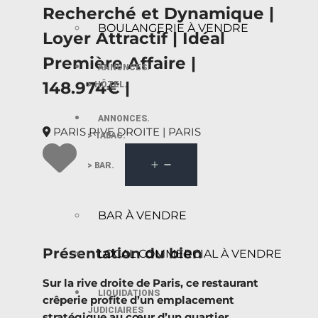
Recherché et Dynamique |
BOULANGERIE À VENDRE
Loyer Attractif | Idéal
Première Affaire |
ANNONCES.
148.974€ |
> HÔTEL.
ANNONCES.
PARIS RIVE DROITE | PARIS
> TABAC.
> BAR.
BAR À VENDRE
Présentation du bien
LOCAL COMMERCIAL À VENDRE
Sur la rive droite de Paris, ce restaurant
LIQUIDATIONS
crêperie profite d’un emplacement
JUDICIAIRES
stratégique au cœur d’un quartier