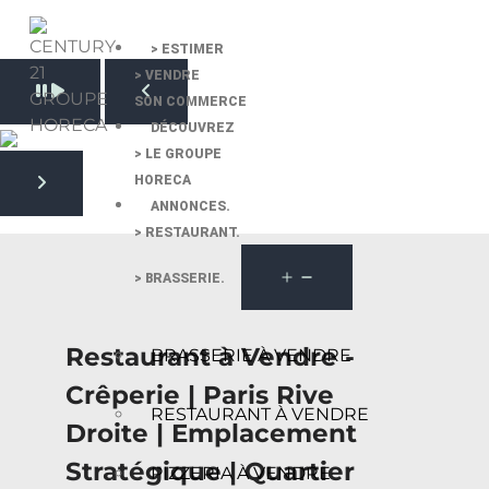
> ESTIMER
> VENDRE
Pause slide rotation
SON COMMERCE
Resume slide rotation
Previous slide
DÉCOUVREZ
> LE GROUPE
HORECA
Next slide
ANNONCES.
> RESTAURANT.
> BRASSERIE.
Restaurant à Vendre -
BRASSERIE À VENDRE
Crêperie | Paris Rive
RESTAURANT À VENDRE
Droite | Emplacement
Stratégique | Quartier
PIZZERIA À VENDRE