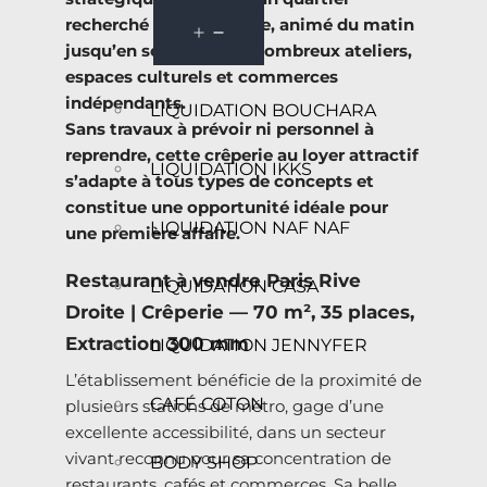
recherché et dynamique, animé du matin
jusqu’en soirée par de nombreux ateliers,
espaces culturels et commerces
indépendants.
LIQUIDATION BOUCHARA
Sans travaux à prévoir ni personnel à
reprendre, cette crêperie au loyer attractif
LIQUIDATION IKKS
s’adapte à tous types de concepts et
constitue une opportunité idéale pour
LIQUIDATION NAF NAF
une première affaire.
Restaurant à vendre Paris Rive
LIQUIDATION CASA
Droite | Crêperie — 70 m², 35 places,
Extraction 300 mm
LIQUIDATION JENNYFER
L’établissement bénéficie de la proximité de
CAFÉ COTON
plusieurs stations de métro, gage d’une
excellente accessibilité, dans un secteur
vivant reconnu pour sa concentration de
BODY SHOP
restaurants, cafés et commerces. Sa belle