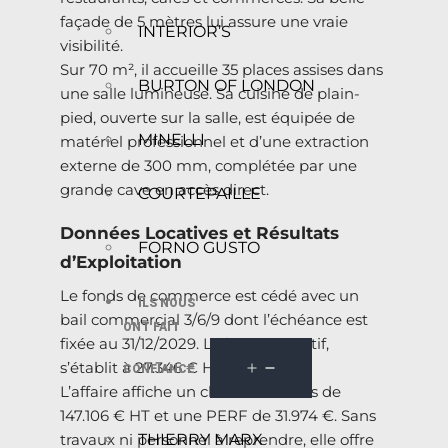
façade de 5 mètres lui assure une vraie
INTERIOR’S
visibilité.
Sur 70 m², il accueille 35 places assises dans
BURTON OF LONDON
une salle lumineuse. Sa cuisine de plain-
pied, ouverte sur la salle, est équipée de
MINELLI
matériel professionnel et d’une extraction
externe de 300 mm, complétée par une
grande cave en accès direct.
COURTEPAILLE
Données Locatives et Résultats
FORNO GUSTO
d’Exploitation
Le fonds de commerce est cédé avec un
ILS NOUS
bail commercial 3/6/9 dont l’échéance est
ONT FAIT
fixée au 31/12/2029. Le loyer, attractif,
s’établit à 27.346 € HT/HC par an.
CONFIANCE
L’affaire affiche un chiffre d’affaires de
147.106 € HT et une PERF de 31.974 €. Sans
THIERRY MARX
travaux ni personnel à reprendre, elle offre