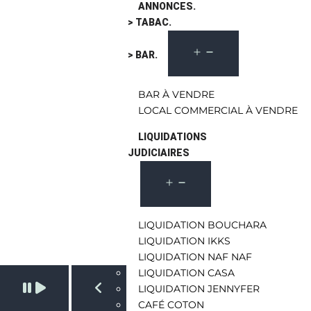
ANNONCES.
> TABAC.
> BAR.
BAR À VENDRE
LOCAL COMMERCIAL À VENDRE
LIQUIDATIONS
JUDICIAIRES
LIQUIDATION BOUCHARA
LIQUIDATION IKKS
LIQUIDATION NAF NAF
LIQUIDATION CASA
Pause slide rotation
LIQUIDATION JENNYFER
CAFÉ COTON
Resume slide rotation
Previous slide