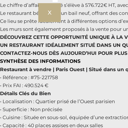
Le chiffre d’affaires réalisé s’élève à 576.722€ HT, av
X
Le restaurant bénéficie d’un bail neuf, offrant des c
Ce lieu se prête idéalement à différentes options d’e
Les murs sont également proposés à la vente pour u
DÉCOUVREZ CETTE OPPORTUNITÉ UNIQUE À LA V
UN RESTAURANT IDÉALEMENT SITUÉ DANS UN QU
CONTACTEZ-NOUS DÈS AUJOURD’HUI POUR PLUS 
SYNTHÈSE DES INFORMATIONS
Restaurant à vendre | Paris Ouest | Situé dans u
• Référence : #75-221758
• Prix FAI : 490.524 €
Détails Clés du Bien
• Localisation : Quartier prisé de l’Ouest parisien
• Superficie : Non précisée
• Cuisine : Située en sous-sol, équipée d’une extract
• Capacité : 40 places assises en deux salles