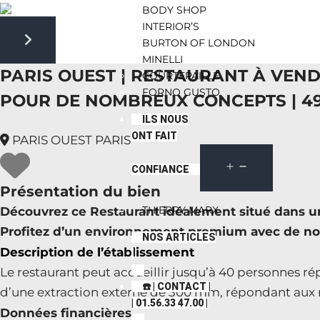
BODY SHOP
INTERIOR’S
BURTON OF LONDON
Next slide
MINELLI
PARIS OUEST | RESTAURANT À VEN
COURTEPAILLE
FORNO GUSTO
POUR DE NOMBREUX CONCEPTS | 4
ILS NOUS
ONT FAIT
PARIS OUEST PARIS
CONFIANCE
Présentation du bien
THIERRY MARX
Découvrez ce Restaurant idéalement situé dans un 
Profitez d’un environnement premium avec de n
NOS ARTICLES
Description de l’établissement
Le restaurant peut accueillir jusqu’à 40 personnes rép
☎️ | CONTACT |
d’une extraction externe de 300 mm, répondant aux 
| 01.56.33 47.00 |
Données financières