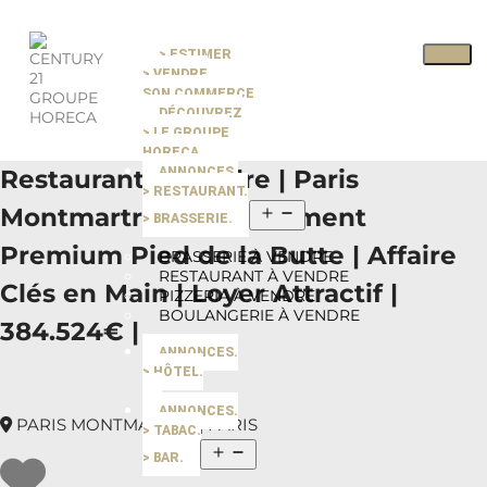
> ESTIMER
Pause slide rotation
> VENDRE
Resume slide rotation
Previous slide
SON COMMERCE
DÉCOUVREZ
> LE GROUPE
Next slide
HORECA
Restaurant à Vendre | Paris
ANNONCES.
> RESTAURANT.
Montmartre | Emplacement
> BRASSERIE.
Premium Pied de la Butte | Affaire
BRASSERIE À VENDRE
RESTAURANT À VENDRE
Clés en Main | Loyer Attractif |
PIZZERIA À VENDRE
BOULANGERIE À VENDRE
384.524€ |
ANNONCES.
> HÔTEL.
ANNONCES.
PARIS MONTMARTRE | PARIS
> TABAC.
> BAR.