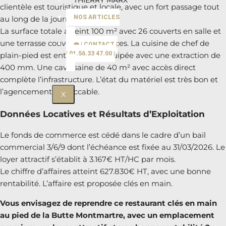
THIERRY MARX
clientèle est touristique et locale, avec un fort passage tout
NOS ARTICLES
au long de la journée.
La surface totale atteint 100 m² avec 26 couverts en salle et
une terrasse couverte de 12 places. La cuisine de chef de
☎️ | CONTACT |
| 01.56.33 47.00 |
plain-pied est entièrement équipée avec une extraction de
400 mm. Une cave saine de 40 m² avec accès direct
complète l’infrastructure. L’état du matériel est très bon et
l’agencement impeccable.
X
Données Locatives et Résultats d’Exploitation
Le fonds de commerce est cédé dans le cadre d’un bail
commercial 3/6/9 dont l’échéance est fixée au 31/03/2026. Le
loyer attractif s’établit à 3.167€ HT/HC par mois.
Le chiffre d’affaires atteint 627.830€ HT, avec une bonne
rentabilité. L’affaire est proposée clés en main.
Vous envisagez de reprendre ce restaurant clés en main
au pied de la Butte Montmartre, avec un emplacement