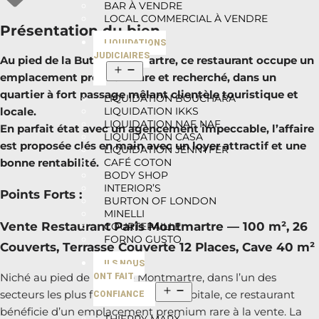
BAR À VENDRE
LOCAL COMMERCIAL À VENDRE
Présentation du bien
LIQUIDATIONS
JUDICIAIRES
Au pied de la Butte Montmartre, ce restaurant occupe un
emplacement premium rare et recherché, dans un
quartier à fort passage mêlant clientèle touristique et
LIQUIDATION BOUCHARA
LIQUIDATION IKKS
locale.
LIQUIDATION NAF NAF
En parfait état avec un agencement impeccable, l’affaire
LIQUIDATION CASA
est proposée clés en main avec un loyer attractif et une
LIQUIDATION JENNYFER
CAFÉ COTON
bonne rentabilité.
BODY SHOP
INTERIOR’S
Points Forts :
BURTON OF LONDON
MINELLI
Vente Restaurant Paris Montmartre — 100 m², 26
COURTEPAILLE
FORNO GUSTO
Couverts, Terrasse Couverte 12 Places, Cave 40 m²
ILS NOUS
Niché au pied de la Butte Montmartre, dans l’un des
ONT FAIT
secteurs les plus fréquentés de la capitale, ce restaurant
CONFIANCE
bénéficie d’un emplacement premium rare à la vente. La