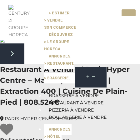
> ESTIMER
> VENDRE
Pause slide rotation
SON COMMERCE
Resume slide rotation
Previous slide
DÉCOUVREZ
> LE GROUPE
HORECA
ANNONCES.
Next slide
> RESTAURANT.
Restaurant À Vendre | Paris Hyper
> BRASSERIE.
Centre – Marais | Exclusivité |
Extraction 400 | Cuisine De Plain-
BRASSERIE À VENDRE
Pied | 808.524€
RESTAURANT À VENDRE
PIZZERIA À VENDRE
BOULANGERIE À VENDRE
PARIS HYPER CENTTRE PARIS
ANNONCES.
> HÔTEL.