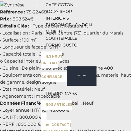
CAFÉ COTON
BODY SHOP
Référence :
75-224681
INTERIOR’S
Prix :
808.524€
BURTON OF LONDON
Détails Clés :
• Type de bien : Restaurant
MINELLI
• Localisation : Paris Hyper Centre (75), quartier du Marais
COURTEPAILLE
• Surface : 100 m²
FORNO GUSTO
• Longueur de façade : 6 m
• Capacité totale : 60 couverts
ILS NOUS
o Capacité intérieure : 60 places
ONT FAIT
• Cuisine : De plain-pied avec extraction externe 400
• Équipements complémentaires : Cave à vins, matériel haut
CONFIANCE
de gamme, design soigné
• État matériel : Neuf
THIERRY MARX
• Agencement : Impeccable
Données Financières :
• Type de bail : Neuf
NOS ARTICLES
• Loyer annuel HT/HC : 48.000 €
• CA HT : 800.000 €
• PERF : 800.000 €
☎️ | CONTACT |