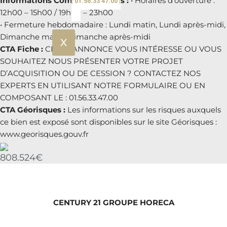
Informations Complémentaires :
• Horaires d’ouverture :
| 01.56.33 47.00 |
12h00 – 15h00 / 19h00 – 23h00
• Fermeture hebdomadaire : Lundi matin, Lundi après-midi,
Dimanche matin, Dimanche après-midi
X
CTA Fiche :
CETTE ANNONCE VOUS INTÉRESSE OU VOUS
SOUHAITEZ NOUS PRÉSENTER VOTRE PROJET
D’ACQUISITION OU DE CESSION ? CONTACTEZ NOS
EXPERTS EN UTILISANT NOTRE FORMULAIRE OU EN
COMPOSANT LE : 01.56.33.47.00
CTA Géorisques :
Les informations sur les risques auxquels
ce bien est exposé sont disponibles sur le site Géorisques :
www.georisques.gouv.fr
808.524€
CENTURY 21 GROUPE HORECA