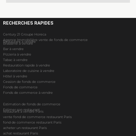
RECHERCHES RAPIDES
Century 21 Groupe Horeca
Agence Immobilière vente de fonds de commerce
Restaurant à vendre
Brasserie à vendre
Bar à vendre
Pizzeria à vendre
Tabac à vendre
Restauration rapide à vendre
Laboratoire de cuisine à vendre
Hôtel à vendre
Cession de fonds de commerce
Fonds de commerce
Fonds de commerce à vendre
Estimation de fonds de commerce
Estimer son restaurant
restaurant à vendre Paris
vente fond de commerce restaurant Paris
fond de commerce restaurant Paris
acheter un restaurant Paris
achat restaurant Paris