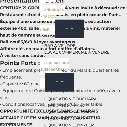
Présentation du bien
CENTURY 21 GROUPE HORECA vous invite à découvrir ce
ANNONCES.
Restaurant situé dans le Marais, en plein cœur de Paris.
> TABAC.
Équipé d’une cuisine de plain-pied avec extraction
externe 400, salle de 60 couverts, cave à vins, matériel
> BAR.
haut de gamme et design soigné.
Bail neuf 3/6/9 à loyer avantageux.
BAR À VENDRE
Affaire clés en main à fort chiffre d’affaires.
LOCAL COMMERCIAL À VENDRE
À visiter sans tarder.
Points Forts :
LIQUIDATIONS
• Emplacement premium : Cœur du Marais, quartier très
JUDICIAIRES
fréquenté.
• Capacité : 60 places assises.
• Équipements : Cuisine plain-pied, extraction 400, cave à
vins.
LIQUIDATION BOUCHARA
• Conditions locatives : Bail neuf 3/6/9, loyer faible.
LIQUIDATION IKKS
OPPORTUNITÉ EXCLUSIVE DANS LE MARAIS
LIQUIDATION NAF NAF
AFFAIRE CLÉ EN MAIN POUR RESTAURATEUR
LIQUIDATION CASA
EXPÉRIMENTÉ
LIQUIDATION JENNYFER