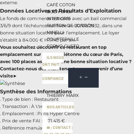
externe.
CAFÉ COTON
Données Locatives et Résultats d’Exploitation
BODY SHOP
Le fonds de commerce est cédé avec un bail commercial
INTERIOR’S
BURTON OF LONDON
3/6/9 dont l’échéance est fixée au 30/06/2032, dans une
MINELLI
bonne situation locative pour l’emplacement. Le loyer
COURTEPAILLE
s’établit à 84.000 € HT/HC par an.
FORNO GUSTO
Vous souhaitez découvrir ce restaurant en top
emplacement sur une rue piétonne du cœur de Paris,
ILS NOUS
avec 100 places assises et une bonne situation locative ?
ONT FAIT
Contactez-nous dès maintenant pour convenir d’une
visite►
CONFIANCE
Synthèse des Informations
THIERRY MARX
. Type de bien : Restaurant
. Transaction : À Vendre
NOS ARTICLES
. Emplacement : Paris Hyper Centre
. Prix de vente FAI : 1 171 415 €
. Référence mandat : 75-226132
☎️ | CONTACT |