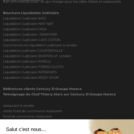
Bail commercial 2026 : ce qui change pour les cafés, hôtels et restaurants
Bouchara Liquidation Judiciaire
Liquidation Judiciaire IKKS
Liquidation Judiciaire NAF NAF
Liquidation Judicaire CASA
Liquidation Judiciaire JENNYFER
Liquidation Judiciaire CAFÉ COTON
Commerces en liquidation judiciaire à vendre
Liquidation judiciaire COURTEPAILLE
Liquidation Judiciaire BURTON of London
Liquidation judiciaire MINELLI
Liquidation Judiciaire FORNO GUSTO
Liquidation Judiciaire INTERIOR’S
Liquidation Judiciaire BODY SHOP
Références clients Century 21 Groupe Horeca
Témoignage du Chef Thierry Marx sur Century 21 Groupe Horeca
restaurant à vendre
vente fond de commerce restaurant
fond de commerce restaurant
acheter un restaurant
achat restaurant
vente de fond de commerce restaurant