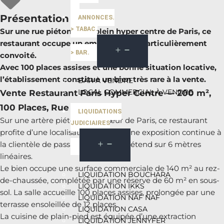
Présentation du bien
ANNONCES.
> TABAC.
Sur une rue piétonne en plein hyper centre de Paris, ce
restaurant occupe un emplacement particulièrement
> BAR.
convoité.
Avec 100 places assises et une bonne situation locative,
l’établissement constitue un bien très rare à la vente.
BAR À VENDRE
LOCAL COMMERCIAL À VENDRE
Vente Restaurant Paris Hyper Centre — 200 m²,
100 Places, Rue Piétonne
LIQUIDATIONS
Sur une artère piétonne du cœur de Paris, ce restaurant
JUDICIAIRES
profite d’une localisation rare et d’une exposition continue à
la clientèle de passage. La façade s’étend sur 6 mètres
linéaires.
Le bien occupe une surface commerciale de 140 m² au rez-
LIQUIDATION BOUCHARA
de-chaussée, complétée par une réserve de 60 m² en sous-
LIQUIDATION IKKS
sol. La salle accueille 100 places assises, prolongée par une
LIQUIDATION NAF NAF
terrasse ensoleillée de 12 places.
LIQUIDATION CASA
La cuisine de plain-pied est équipée d’une extraction
LIQUIDATION JENNYFER