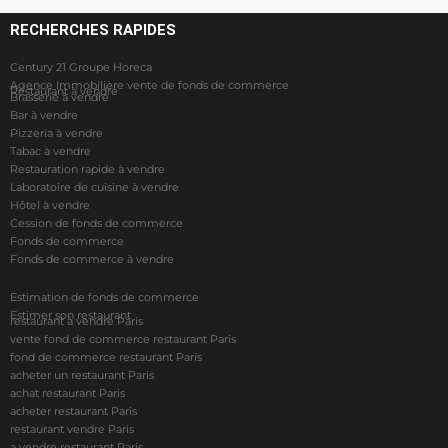
RECHERCHES RAPIDES
Century 21 Groupe Horeca
Agence Immobilière vente de fonds de commerce
Restaurant à vendre
Brasserie à vendre
Bar à vendre
Pizzeria à vendre
Tabac à vendre
Restauration rapide à vendre
Laboratoire de cuisine à vendre
Hôtel à vendre
Cession de fonds de commerce
Fonds de commerce
Fonds de commerce à vendre
Estimation de fonds de commerce
Estimer son restaurant
restaurant à vendre Paris
vente fond de commerce restaurant Paris
fond de commerce restaurant Paris
acheter un restaurant Paris
achat restaurant Paris
acheter restaurant Paris
restaurant vendre Paris
a vendre restaurant Paris