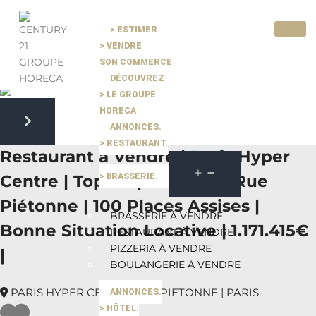
> ESTIMER
> VENDRE
Pause slide rotation
SON COMMERCE
Resume slide rotation
Previous slide
DÉCOUVREZ
> LE GROUPE
HORECA
ANNONCES.
Next slide
> RESTAURANT.
Restaurant à Vendre | Paris Hyper
> BRASSERIE.
Centre | Top Emplacement Rue
Piétonne | 100 Places Assises |
BRASSERIE À VENDRE
Bonne Situation Locative | 1.171.415€
RESTAURANT À VENDRE
PIZZERIA À VENDRE
|
BOULANGERIE À VENDRE
PARIS HYPER CENTRE RUE PIETONNE | PARIS
ANNONCES.
> HÔTEL.