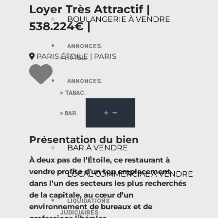
Loyer Très Attractif |
BOULANGERIE À VENDRE
538.224€ |
ANNONCES.
PARIS ÉTOILE | PARIS
> HÔTEL.
ANNONCES.
> TABAC.
> BAR.
Présentation du bien
BAR À VENDRE
À deux pas de l’Étoile, ce restaurant à
vendre profite d’un top emplacement
LOCAL COMMERCIAL À VENDRE
dans l’un des secteurs les plus recherchés
de la capitale, au cœur d’un
LIQUIDATIONS
environnement de bureaux et de
JUDICIAIRES