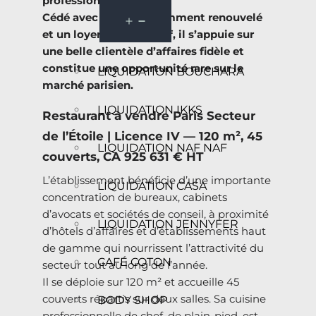
professions libérales.
Cédé avec un bail récemment renouvelé
et un loyer très attractif, il s’appuie sur
une belle clientèle d’affaires fidèle et
constitue une opportunité rare sur le
LIQUIDATION BOUCHARA
marché parisien.
LIQUIDATION IKKS
Restaurant à vendre Paris Secteur
de l’Étoile | Licence IV — 120 m², 45
LIQUIDATION NAF NAF
couverts, CA 925 631 € HT
L’établissement bénéficie d’une importante
LIQUIDATION CASA
concentration de bureaux, cabinets
d’avocats et sociétés de conseil, à proximité
LIQUIDATION JENNYFER
d’hôtels d’affaires et d’établissements haut
de gamme qui nourrissent l’attractivité du
CAFÉ COTON
secteur tout au long de l’année.
Il se déploie sur 120 m² et accueille 45
couverts répartis sur deux salles. Sa cuisine
BODY SHOP
professionnelle de chef, de plain-pied, est