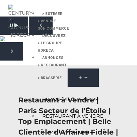
> ESTIMER
> VENDRE
Pause slide rotation
SON COMMERCE
Resume slide rotation
Previous slide
DÉCOUVREZ
> LE GROUPE
HORECA
Next slide
ANNONCES.
> RESTAURANT.
> BRASSERIE.
Restaurant à Vendre |
BRASSERIE À VENDRE
Paris Secteur de l'Étoile |
RESTAURANT À VENDRE
Top Emplacement | Belle
Clientèle d'Affaires Fidèle |
PIZZERIA À VENDRE