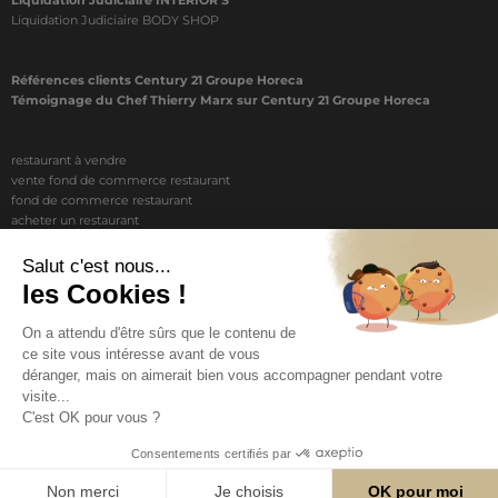
Liquidation Judiciaire BODY SHOP
Références clients Century 21 Groupe Horeca
Témoignage du Chef Thierry Marx sur Century 21 Groupe Horeca
restaurant à vendre
vente fond de commerce restaurant
fond de commerce restaurant
acheter un restaurant
achat restaurant
vente de fond de commerce restaurant
acheter restaurant
restaurant vendre
COPYRIGHT © 2026