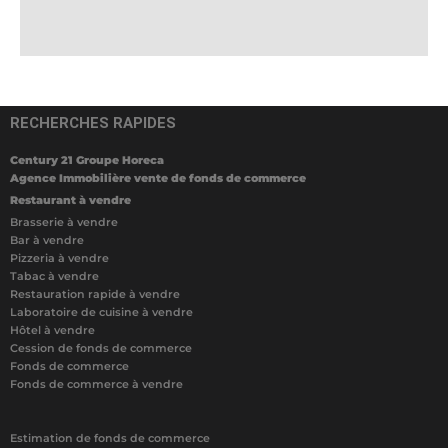
RECHERCHES RAPIDES
Century 21 Groupe Horeca
Agence Immobilière vente de fonds de commerce
Restaurant à vendre
Brasserie à vendre
Bar à vendre
Pizzeria à vendre
Tabac à vendre
Restauration rapide à vendre
Laboratoire de cuisine à vendre
Hôtel à vendre
Cession de fonds de commerce
Fonds de commerce
Fonds de commerce à vendre
Estimation de fonds de commerce