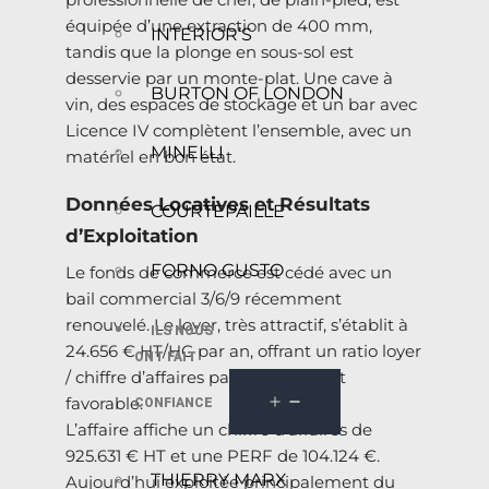
équipée d’une extraction de 400 mm,
INTERIOR’S
tandis que la plonge en sous-sol est
desservie par un monte-plat. Une cave à
BURTON OF LONDON
vin, des espaces de stockage et un bar avec
Licence IV complètent l’ensemble, avec un
MINELLI
matériel en bon état.
Données Locatives et Résultats
COURTEPAILLE
d’Exploitation
FORNO GUSTO
Le fonds de commerce est cédé avec un
bail commercial 3/6/9 récemment
renouvelé. Le loyer, très attractif, s’établit à
ILS NOUS
24.656 € HT/HC par an, offrant un ratio loyer
ONT FAIT
/ chiffre d’affaires particulièrement
favorable.
CONFIANCE
L’affaire affiche un chiffre d’affaires de
925.631 € HT et une PERF de 104.124 €.
THIERRY MARX
Aujourd’hui exploitée principalement du