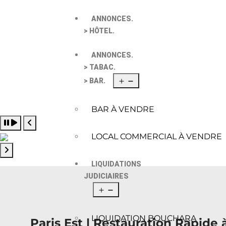
ANNONCES.
> HÔTEL.
ANNONCES.
> TABAC.
> BAR.
BAR À VENDRE
Pause slide rotation
Resume slide rotation
Previous slide
LOCAL COMMERCIAL À VENDRE
Next slide
LIQUIDATIONS
JUDICIAIRES
LIQUIDATION BOUCHARA
Paris Est | Restauration Rapide 