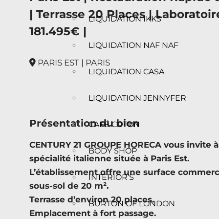
| Terrasse 20 Places | Laboratoir
LIQUIDATION IKKS
181.495€ |
LIQUIDATION NAF NAF
PARIS EST | PARIS
LIQUIDATION CASA
LIQUIDATION JENNYFER
Présentation du bien
CAFÉ COTON
CENTURY 21 GROUPE HORECA vous invite à d
BODY SHOP
spécialité italienne située à Paris Est.
L’établissement offre une surface commerci
INTERIOR’S
sous-sol de 20 m².
Terrasse d’environ 20 places.
BURTON OF LONDON
Emplacement à fort passage.