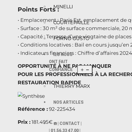
MINELLI
Points Forts :
• Emplacement : Paris Est, emplacement de qu
COURTEPAILLE
• Surface : 30 m² de surface commerciale, 20 
• Capacité : Terrasse d’une vingtaine de places
FORNO GUSTO
• Conditions locatives : Bail en cours jusqu’e
• Indicateurs financiers : Chiffre d’affaires 20
ILS NOUS
ONT FAIT
OPPORTUNITÉ À NE PAS MANQUER
CONFIANCE
POUR LES PROFESSIONNELS À LA RECHER
RESTAURATION RAPIDE
THIERRY MARX
NOS ARTICLES
Référence :
92-225434
Prix :
181.495€
☎️ | CONTACT |
| 01.56.33 47.00 |