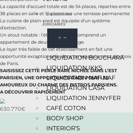
La capacité d’accueil totale est de 54 places, réparties entre
38 places en salle et 16 places sur une terrasse permanente
LIQUIDATIONS
La cuisine de plain-pied est équipée d’un système
JUDICIAIRES
d’extraction.
Un atout notable : l’établissement comprend un
appartement de deux pièces à l’étage.
Le loyer très faible de cet établissement en fait une
opportunité exceptionnelle dans un emplacement de choix
LIQUIDATION BOUCHARA
de Paris.
LIQUIDATION IKKS
SAISISSEZ CETTE PERLE RARE NICHÉE DANS L’EST
LIQUIDATION NAF NAF
PARISIEN, UNE OPPORTUNITÉ RARE POUR LES
AMOUREUX DU CHARME DES BISTROS PARISIENS.
LIQUIDATION CASA
A DÉCOUVRIR RAPIDEMENT
LIQUIDATION JENNYFER
CAFÉ COTON
630.770€
BODY SHOP
INTERIOR’S