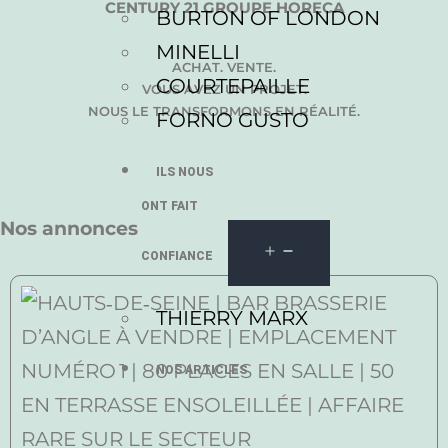
CENTURY 21 GROUPE HORECA
BURTON OF LONDON
MINELLI
ACHAT. VENTE.
COURTEPAILLE
VOUS AVEZ UN PROJET.
NOUS LE TRANSFORMONS EN RÉALITÉ.
FORNO GUSTO
ILS NOUS
ONT FAIT
Nos annonces
CONFIANCE
THIERRY MARX
NOS ARTICLES