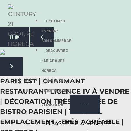
> ESTIMER
> VENDRE
Pause slide rotation
SON COMMERCE
Resume slide rotation
Previous slide
DÉCOUVREZ
> LE GROUPE
HORECA
Next slide
PARIS EST | CHARMANT
ANNONCES.
RESTAURANT LICENCE IV À VENDRE
> RESTAURANT.
| DÉCORATION TRÈS SOIGNÉE DE
> BRASSERIE.
BISTRO PARISIEN | TRÈS BEL
EMPLACEMENT , TRÉS AGRÉABLE |
BRASSERIE À VENDRE