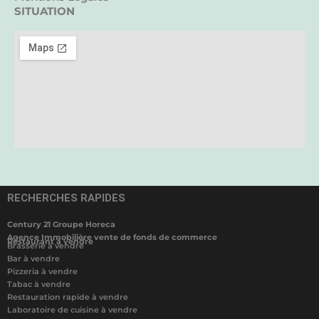
SITUATION
RECHERCHES RAPIDES
Century 21 Groupe Horeca
Agence Immobilière vente de fonds de commerce
Restaurant à vendre
Brasserie à vendre
Bar à vendre
Pizzeria à vendre
Tabac à vendre
Restauration rapide à vendre
Laboratoire de cuisine à vendre