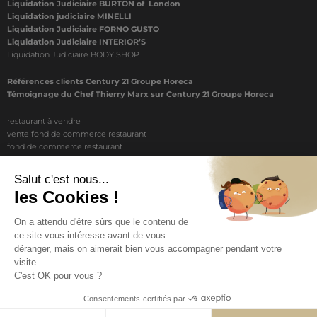
Liquidation Judiciaire BURTON of London
Liquidation judiciaire MINELLI
Liquidation Judiciaire FORNO GUSTO
Liquidation Judiciaire INTERIOR’S
Liquidation Judiciaire BODY SHOP
Références clients Century 21 Groupe Horeca
Témoignage du Chef Thierry Marx sur Century 21 Groupe Horeca
restaurant à vendre
vente fond de commerce restaurant
fond de commerce restaurant
acheter un restaurant
achat restaurant
vente de fond de commerce restaurant
acheter restaurant
restaurant vendre
COPYRIGHT © 2026