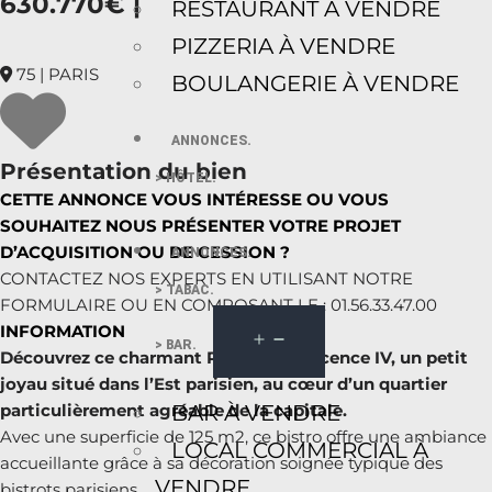
630.770€ |
RESTAURANT À VENDRE
PIZZERIA À VENDRE
75 | PARIS
BOULANGERIE À VENDRE
ANNONCES.
Présentation du bien
> HÔTEL.
CETTE ANNONCE VOUS INTÉRESSE OU VOUS
SOUHAITEZ NOUS PRÉSENTER VOTRE PROJET
D’ACQUISITION OU DE CESSION ?
ANNONCES.
CONTACTEZ NOS EXPERTS EN UTILISANT NOTRE
> TABAC.
FORMULAIRE OU EN COMPOSANT LE : 01.56.33.47.00
INFORMATION
> BAR.
Découvrez ce charmant Restaurant Licence IV, un petit
joyau situé dans l’Est parisien, au cœur d’un quartier
BAR À VENDRE
particulièrement agréable de la capitale.
Avec une superficie de 125 m2, ce bistro offre une ambiance
LOCAL COMMERCIAL À
accueillante grâce à sa décoration soignée typique des
VENDRE
bistrots parisiens.