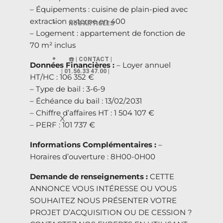
– Équipements : cuisine de plain-pied avec
extraction externe en 400
NOS ARTICLES
– Logement : appartement de fonction de
70 m² inclus
☎️ | CONTACT |
Données Financières :
– Loyer annuel
| 01.56.33 47.00 |
HT/HC : 106 352 €
– Type de bail : 3-6-9
– Échéance du bail : 13/02/2031
– Chiffre d’affaires HT : 1 504 107 €
X
– PERF : 101 737 €
Informations Complémentaires :
–
Horaires d’ouverture : 8H00-0H00
Demande de renseignements :
CETTE
ANNONCE VOUS INTÉRESSE OU VOUS
SOUHAITEZ NOUS PRÉSENTER VOTRE
PROJET D’ACQUISITION OU DE CESSION ?