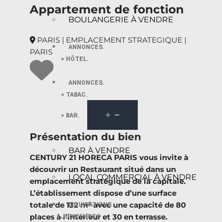
Appartement de fonction
BOULANGERIE À VENDRE
PARIS | EMPLACEMENT STRATEGIQUE |
ANNONCES.
PARIS
> HÔTEL.
ANNONCES.
> TABAC.
> BAR.
Présentation du bien
BAR À VENDRE
CENTURY 21 HORECA PARIS vous invite à
découvrir un Restaurant situé dans un
LOCAL COMMERCIAL À VENDRE
emplacement stratégique de la capitale.
L’établissement dispose d’une surface
totale de 132 m² avec une capacité de 80
LIQUIDATIONS
places à l’intérieur et 30 en terrasse.
JUDICIAIRES