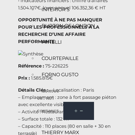
• Indicateurs financiers : chiffre d’affaires
1.504.107€, loyer annuel 106.352,36 € HT
INTERIOR’S
OPPORTUNITÉ À NE PAS MANQUER
BURTON OF LONDON
POUR LES PROFESSIONNELS À LA
RECHERCHE D’UNE AFFAIRE
PERFORMANTE
MINELLI
COURTEPAILLE
Référence :
75-226225
FORNO GUSTO
Prix :
1.585.815€
Détails Clés :
– Localisation : Paris
ILS NOUS
– Emplacement : zone à fort passage piéton
ONT FAIT
avec excellente visibilité
– Activité : Restaurant
CONFIANCE
– Surface totale : 132 m²
– Capacité : 110 places (80 en salle + 30 en
THIERRY MARX
terrasse)