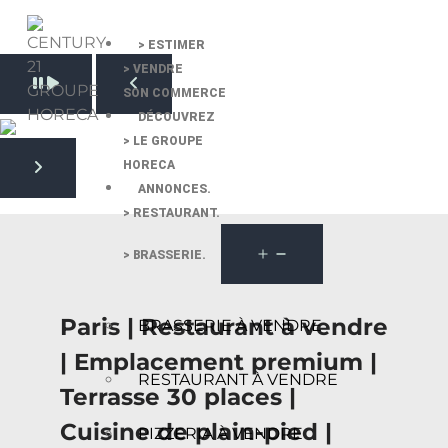
> ESTIMER
> VENDRE
Pause slide rotation
SON COMMERCE
Resume slide rotation
Previous slide
DÉCOUVREZ
> LE GROUPE
HORECA
Next slide
ANNONCES.
> RESTAURANT.
> BRASSERIE.
Paris | Restaurant à vendre
BRASSERIE À VENDRE
| Emplacement premium |
RESTAURANT À VENDRE
Terrasse 30 places |
Cuisine de plain-pied |
PIZZERIA À VENDRE