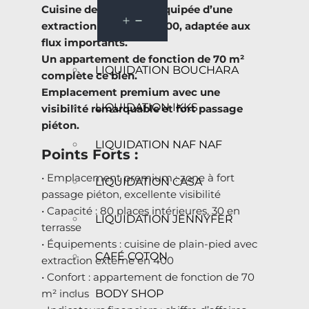
Cuisine de plain-pied équipée d’une
extraction externe en 400, adaptée aux
flux importants.
Un appartement de fonction de 70 m²
LIQUIDATION BOUCHARA
complète ce bien.
Emplacement premium avec une
LIQUIDATION IKKS
visibilité remarquable et fort passage
piéton.
LIQUIDATION NAF NAF
Points Forts :
• Emplacement premium : zone à fort
LIQUIDATION CASA
passage piéton, excellente visibilité
• Capacité : 80 places intérieures, 30 en
LIQUIDATION JENNYFER
terrasse
• Équipements : cuisine de plain-pied avec
CAFÉ COTON
extraction externe en 400
• Confort : appartement de fonction de 70
BODY SHOP
m² inclus