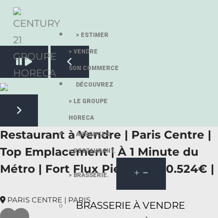
> ESTIMER
> VENDRE
Pause slide rotation
SON COMMERCE
Resume slide rotation
Previous slide
DÉCOUVREZ
> LE GROUPE
HORECA
Next slide
Restaurant à Vendre | Paris Centre |
ANNONCES.
Top Emplacement | À 1 Minute du
> RESTAURANT.
Métro | Fort Flux Piéton | 490.524€ |
> BRASSERIE.
PARIS CENTRE | PARIS
BRASSERIE À VENDRE