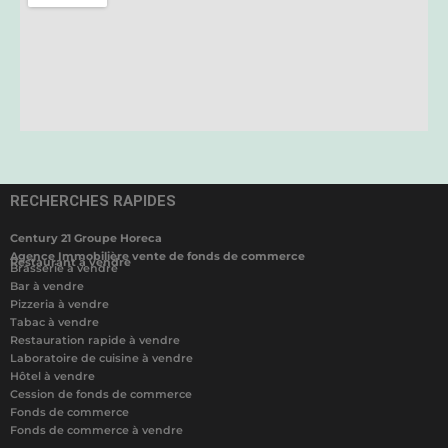
RECHERCHES RAPIDES
Century 21 Groupe Horeca
Agence Immobilière vente de fonds de commerce
Restaurant à vendre
Brasserie à vendre
Bar à vendre
Pizzeria à vendre
Tabac à vendre
Restauration rapide à vendre
Laboratoire de cuisine à vendre
Hôtel à vendre
Cession de fonds de commerce
Fonds de commerce
Fonds de commerce à vendre