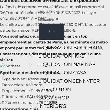
Données Locatives et Résultats d’Exploitation
Le fonds de commerce est cédé avec un bail commercial
LIQUIDATIONS
3/6/9 dont l’échéance est fixée au 31/03/2032. Le loyer
s’établit à 57.962 € HT/HC par an.
JUDICIAIRES
Le chiffre d’affaires 2024 atteint 438.250 € HT. L’indicateur
de performance (PERF) s’élève à 116.196 €.
Vous souhaitez découvrir ce restaurant en top
emplacement au centre de Paris, à une minute du métro
LIQUIDATION BOUCHARA
et porté par un fort flux piéton ?
Contactez-nous dès maintenant pour convenir d’une
LIQUIDATION IKKS
visite►
LIQUIDATION NAF NAF
LIQUIDATION CASA
Synthèse des Informations
. Type de bien : Restaurant
LIQUIDATION JENNYFER
. Transaction : À Vendre
CAFÉ COTON
. Emplacement : Paris Centre
. Prix de vente FAI : 490 524 €
BODY SHOP
. Référence mandat : 75-226358
INTERIOR’S
Informations Clés