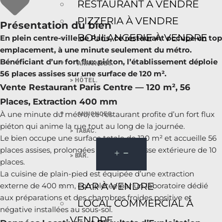
RESTAURANT À VENDRE
PIZZERIA À VENDRE
Présentation du bien
BOULANGERIE À VENDRE
En plein centre-ville de Paris, ce restaurant occupe un top
emplacement, à une minute seulement du métro.
Bénéficiant d’un fort flux piéton, l’établissement déploie
ANNONCES.
56 places assises sur une surface de 120 m².
> HÔTEL.
Vente Restaurant Paris Centre — 120 m², 56
Places, Extraction 400 mm
À une minute du métro, ce restaurant profite d’un fort flux
ANNONCES.
piéton qui anime la rue tout au long de la journée.
> TABAC.
Le bien occupe une surface totale de 120 m² et accueille 56
places assises, prolongées par une terrasse extérieure de 10
> BAR.
places.
La cuisine de plain-pied est équipée d’une extraction
BAR À VENDRE
externe de 400 mm, complétée par un laboratoire dédié
aux préparations et des chambres froides positive et
LOCAL COMMERCIAL À
négative installées au sous-sol.
VENDRE