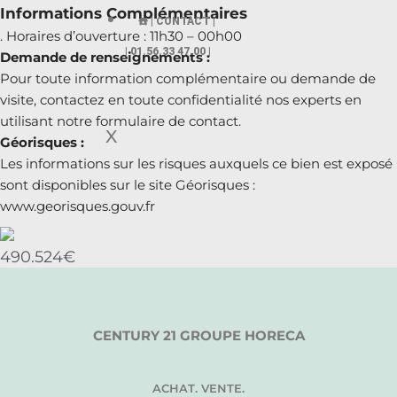
Informations Complémentaires
☎️ | CONTACT |
. Horaires d’ouverture : 11h30 – 00h00
| 01.56.33 47.00 |
Demande de renseignements :
Pour toute information complémentaire ou demande de
visite, contactez en toute confidentialité nos experts en
utilisant notre formulaire de contact.
X
Géorisques :
Les informations sur les risques auxquels ce bien est exposé
sont disponibles sur le site Géorisques :
www.georisques.gouv.fr
490.524€
CENTURY 21 GROUPE HORECA
ACHAT. VENTE.