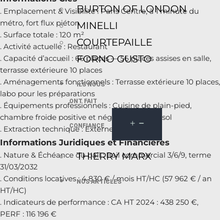
BURTON OF LONDON
. Emplacement & Visibilité : Paris Centre, à 1 minute du
métro, fort flux piéton
MINELLI
. Surface totale : 120 m²
COURTEPAILLE
. Activité actuelle : Restaurant
FORNO GUSTO
. Capacité d’accueil : 66 places — 56 places assises en salle,
terrasse extérieure 10 places
. Aménagements fonctionnels : Terrasse extérieure 10 places,
ILS NOUS
labo pour les préparations
ONT FAIT
. Équipements professionnels : Cuisine de plain-pied,
chambre froide positive et négative au sous-sol
CONFIANCE
. Extraction technique : Externe — 400 mm
Informations Juridiques et Financières
THIERRY MARX
. Nature & Échéance du bail : Bail commercial 3/6/9, terme
31/03/2032
. Conditions locatives : 4 830 € / mois HT/HC (57 962 € / an
NOS ARTICLES
HT/HC)
. Indicateurs de performance : CA HT 2024 : 438 250 €,
PERF : 116 196 €