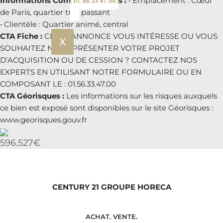
Informations Complémentaires :
• Emplacement : Cœur
| 01.56.33 47.00 |
de Paris, quartier très passant
• Clientèle : Quartier animé, central
CTA Fiche :
CETTE ANNONCE VOUS INTÉRESSE OU VOUS
X
SOUHAITEZ NOUS PRÉSENTER VOTRE PROJET
D’ACQUISITION OU DE CESSION ? CONTACTEZ NOS
EXPERTS EN UTILISANT NOTRE FORMULAIRE OU EN
COMPOSANT LE : 01.56.33.47.00
CTA Géorisques :
Les informations sur les risques auxquels
ce bien est exposé sont disponibles sur le site Géorisques :
www.georisques.gouv.fr
596.527€
CENTURY 21 GROUPE HORECA
ACHAT. VENTE.