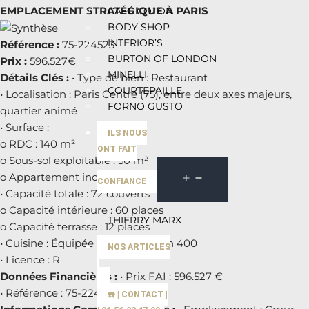
EMPLACEMENT STRATÉGIQUE À PARIS
CAFÉ COTON
BODY SHOP
INTERIOR’S
Référence :
75-224523
BURTON OF LONDON
Prix :
596.527€
MINELLI
Détails Clés :
• Type de bien : Restaurant
COURTEPAILLE
• Localisation : Paris Centre (75), entre deux axes majeurs,
FORNO GUSTO
quartier animé
• Surface :
ILS NOUS
o RDC : 140 m²
ONT FAIT
o Sous-sol exploitable : 50 m²
o Appartement inclus : 45 m²
CONFIANCE
• Capacité totale : 72 couverts
o Capacité intérieure : 60 places
THIERRY MARX
o Capacité terrasse : 12 places
• Cuisine : Équipée avec extraction 400
NOS ARTICLES
• Licence : R
Données Financières :
• Prix FAI : 596.527 €
• Référence : 75-224523
☎️ | CONTACT |