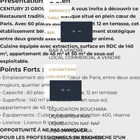
Présentation du bien
CENTURY 21 GROUPE HORECA vous invite à découvrir ce
ANNONCES.
Restaurant traditionnel asiatique situé en plein cœur de
> TABAC.
Paris. Avec 60 places assises en salle et 12 en terrasse, cet
établissement bénéficie d’un emplacement stratégique
> BAR.
entre deux grands axes dans un quartier animé.
Cuisine équipée avec extraction, surface en RDC de 140
BAR À VENDRE
m², appartement de 45 m² et 50 m² de sous-sol
LOCAL COMMERCIAL À VENDRE
exploitable.
Points Forts :
LIQUIDATIONS
• Emplacement stratégique : Cœur de Paris, entre deux axes
JUDICIAIRES
majeurs, quartier animé
• Capacité : 60 places assises en salle, 12 en terrasse
• Superficie : 140 m² en RDC, 50 m² en sous-sol,
appartement de 45 m²
LIQUIDATION BOUCHARA
• Équipements : Cuisine équipée, extraction 400, réserve
LIQUIDATION IKKS
• Licence : Licence R incluse
LIQUIDATION NAF NAF
OPPORTUNITÉ À NE PAS MANQUER
LIQUIDATION CASA
POUR LES PROFESSIONNELS EN RECHERCHE D’UN
LIQUIDATION JENNYFER