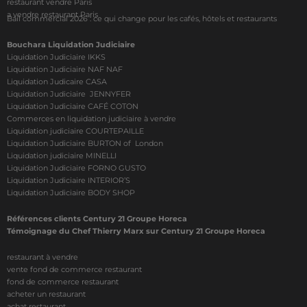
restaurant vendre Paris
a vendre restaurant Paris
Bail commercial 2026 : ce qui change pour les cafés, hôtels et restaurants
Bouchara Liquidation Judiciaire
Liquidation Judiciaire IKKS
Liquidation Judiciaire NAF NAF
Liquidation Judicaire CASA
Liquidation Judiciaire JENNYFER
Liquidation Judiciaire CAFÉ COTON
Commerces en liquidation judiciaire à vendre
Liquidation judiciaire COURTEPAILLE
Liquidation Judiciaire BURTON of London
Liquidation judiciaire MINELLI
Liquidation Judiciaire FORNO GUSTO
Liquidation Judiciaire INTERIOR’S
Liquidation Judiciaire BODY SHOP
Références clients Century 21 Groupe Horeca
Témoignage du Chef Thierry Marx sur Century 21 Groupe Horeca
restaurant à vendre
vente fond de commerce restaurant
fond de commerce restaurant
acheter un restaurant
achat restaurant