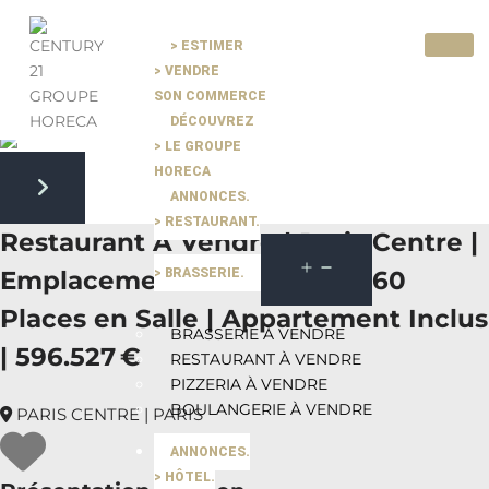
> ESTIMER
> VENDRE
Pause slide rotation
SON COMMERCE
Resume slide rotation
Previous slide
DÉCOUVREZ
> LE GROUPE
HORECA
ANNONCES.
Next slide
> RESTAURANT.
Restaurant À Vendre | Paris Centre |
> BRASSERIE.
Emplacement Stratégique | 60
Places en Salle | Appartement Inclus
BRASSERIE À VENDRE
| 596.527 €
RESTAURANT À VENDRE
PIZZERIA À VENDRE
BOULANGERIE À VENDRE
PARIS CENTRE | PARIS
ANNONCES.
> HÔTEL.