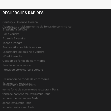
RECHERCHES RAPIDES
Century 21 Groupe Horeca
Agence Immobilière vente de fonds de commerce
Restaurant à vendre
Brasserie à vendre
Bar à vendre
Pizzeria à vendre
Tabac à vendre
Restauration rapide à vendre
Laboratoire de cuisine à vendre
Hôtel à vendre
Cession de fonds de commerce
Fonds de commerce
Fonds de commerce à vendre
Estimation de fonds de commerce
Estimer son restaurant
restaurant à vendre Paris
vente fond de commerce restaurant Paris
fond de commerce restaurant Paris
acheter un restaurant Paris
achat restaurant Paris
acheter restaurant Paris