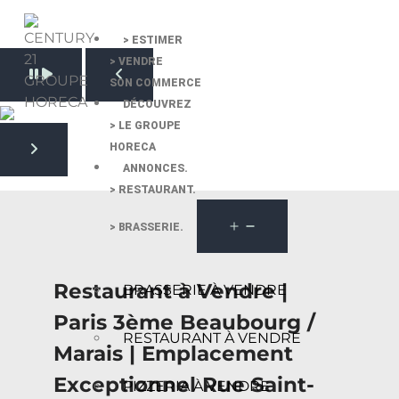
> ESTIMER
> VENDRE
Pause slide rotation
SON COMMERCE
Resume slide rotation
Previous slide
DÉCOUVREZ
> LE GROUPE
HORECA
Next slide
ANNONCES.
> RESTAURANT.
> BRASSERIE.
Restaurant à Vendre |
BRASSERIE À VENDRE
Paris 3ème Beaubourg /
RESTAURANT À VENDRE
Marais | Emplacement
Exceptionnel Rue Saint-
PIZZERIA À VENDRE