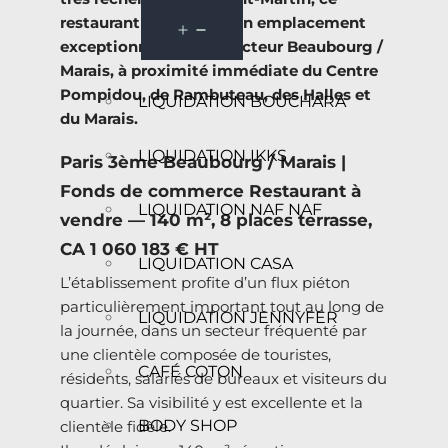
restaurant bénéficie d’un emplacement
exceptionnel dans le secteur Beaubourg /
Marais, à proximité immédiate du Centre
Pompidou, de Rambuteau, des Halles et
LIQUIDATION BOUCHARA
du Marais.
LIQUIDATION IKKS
Paris 3ème Beaubourg / Marais |
Fonds de commerce Restaurant à
LIQUIDATION NAF NAF
vendre — 140 m², 8 places terrasse,
CA 1 060 183 € HT
LIQUIDATION CASA
L’établissement profite d’un flux piéton
particulièrement important tout au long de
LIQUIDATION JENNYFER
la journée, dans un secteur fréquenté par
une clientèle composée de touristes,
CAFÉ COTON
résidents, salariés de bureaux et visiteurs du
quartier. Sa visibilité y est excellente et la
BODY SHOP
clientèle fidèle.