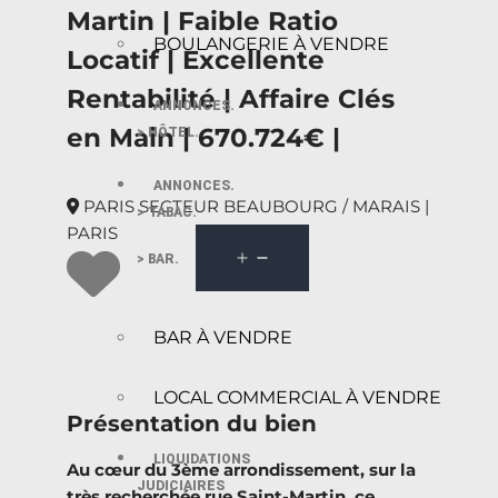
Martin | Faible Ratio
BOULANGERIE À VENDRE
Locatif | Excellente
Rentabilité | Affaire Clés
ANNONCES.
en Main | 670.724€ |
> HÔTEL.
ANNONCES.
PARIS SECTEUR BEAUBOURG / MARAIS |
> TABAC.
PARIS
> BAR.
BAR À VENDRE
LOCAL COMMERCIAL À VENDRE
Présentation du bien
LIQUIDATIONS
Au cœur du 3ème arrondissement, sur la
JUDICIAIRES
très recherchée rue Saint-Martin, ce